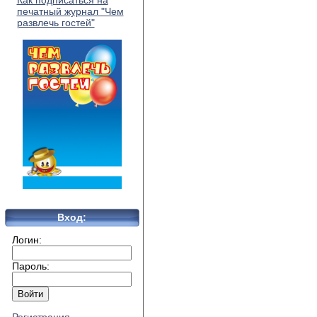
Как подписаться на
печатный журнал "Чем
развлечь гостей"
Вход:
Логин:
Пароль: