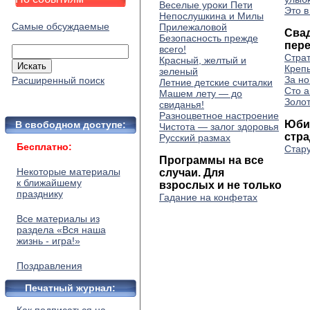
Веселые уроки Пети
Это в
Непослушкина и Милы
Самые обсуждаемые
Прилежаловой
Сва
Безопасность прежде
пер
всего!
Страт
Красный, желтый и
Креп
зеленый
За н
Расширенный поиск
Летние детские считалки
Сто а
Машем лету — до
Золот
свиданья!
Разноцветное настроение
Юби
В свободном доступе:
Чистота — залог здоровья
стр
Русский размах
Бесплатно:
Стар
Программы на все
Некоторые материалы
случаи. Для
к ближайшему
взрослых и не только
празднику
Гадание на конфетах
Все материалы из
раздела «Вся наша
жизнь - игра!»
Поздравления
Печатный журнал: