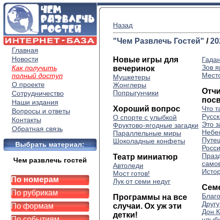
Назад
"Чем Развлечь Гостей"
/
20
Главная
Новости
Новые игры для
Гада
Зов 
Как получить
вечеринок
Место
полный доступ
Мушкетеры
О проекте
Жонглеры
Отч
Попрыгунчики
Сотрудничество
посв
Наши издания
Хороший вопрос
Что т
Вопросы и ответы
Русск
О спорте с улыбкой
Контакты
Это 
Фруктово-ягодные загадки
Обратная связь
Небе
Параллельные миры
Путе
Шоколадные конфеты
Выбрать материал:
Росс
Празд
Театр миниатюр
Чем развлечь гостей
само
Автоледи
Исто
Мост готов!
По номерам
Лук от семи недуг
Сем
По рубрикам
Благ
Программы на все
Другу
По формам
случаи. Ох уж эти
Дон К
детки!
По событиям
улыб