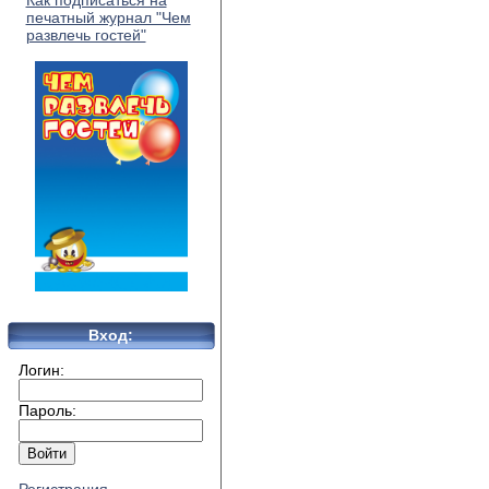
Как подписаться на
печатный журнал "Чем
развлечь гостей"
Вход:
Логин:
Пароль: