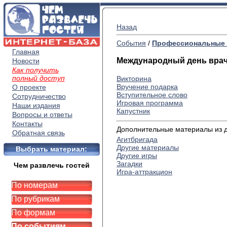
Назад
События
/
Профессиональные 
Главная
Международный день вра
Новости
Как получить
полный доступ
Викторина
Вручение подарка
О проекте
Вступительное слово
Сотрудничество
Игровая программа
Наши издания
Капустник
Вопросы и ответы
Контакты
Дополнительные материалы из др
Обратная связь
Агитбригада
Другие материалы
Выбрать материал:
Другие игры
Загадки
Чем развлечь гостей
Игра-аттракцион
По номерам
По рубрикам
По формам
По событиям