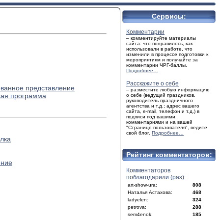
Сервисы:
Комментарии
– комментируйте материалы
сайта: что понравилось, как
использовали в работе, что
изменили в процессе подготовки к
мероприятиям и получайте за
комментарии ЧРГ-баллы.
Подробнее…
Расскажите о себе
ованное представление
– разместите любую информацию
кая программа
о себе (ведущий праздников,
руководитель праздничного
агентства и т.д.; адрес вашего
сайта, e-mail, телефон и т.д.) в
подписи под вашими
комментариями и на вашей
"Странице пользователя", ведите
свой блог.
Подробнее…
лка
Рейтинг комментаторов:
ение
Комментаторов
поблагодарили (раз):
art-show-ura:
808
Наталья Астахова:
468
ladyelen:
324
petrova:
288
sem4enok:
185