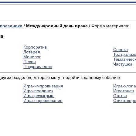
праздники
/
Международный день врача
/ Форма материала:
ча
Корпоратив
Сценка
Лотерея
Театрализ
Монолог
Тематичес
Песня
Частушки
Поздравление
угих разделов, которые могут подойти к данному событию:
Игра-импровизация
Игра-хлопа
Игра-поединок
Игротанец
Игра-розыгрыш
Статья
Игра-соревнование
Стихотвор