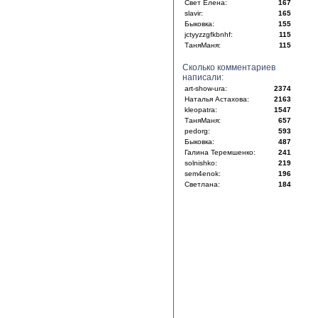
Свет Елена:
167
slavir:
165
Быковка:
155
jctyyzzgfkbnhf:
115
ТаняМаня:
115
Сколько комментариев
написали:
art-show-ura:
2374
Наталья Астахова:
2163
kleopatra:
1547
ТаняМаня:
657
pedorg:
593
Быковка:
487
Галина Теремшенко:
241
solnishko:
219
sem4enok:
196
Светлана:
184