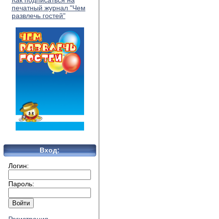
Как подписаться на
печатный журнал "Чем
развлечь гостей"
Вход:
Логин:
Пароль: