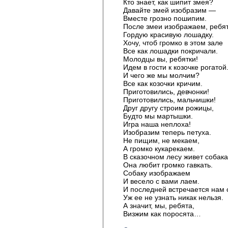
Кто знает, как шипит змея?
Давайте змей изобразим —
Вместе грозно пошипим.
После змеи изображаем, ребят
Гордую красивую лошадку.
Хочу, чтоб громко в этом зале
Все как лошадки покричали.
Молодцы вы, ребятки!
Идем в гости к козочке рогатой
И чего же мы молчим?
Все как козочки кричим.
Приготовились, девчонки!
Приготовились, мальчишки!
Друг другу строим рожицы,
Будто мы мартышки.
Игра наша неплоха!
Изобразим теперь петуха.
Не пищим, не мекаем,
А громко кукарекаем.
В сказочном лесу живет собака
Она любит громко гавкать.
Собаку изображаем
И весело с вами лаем.
И последней встречается нам 
Уж ее не узнать никак нельзя.
А значит, мы, ребята,
Визжим как поросята…