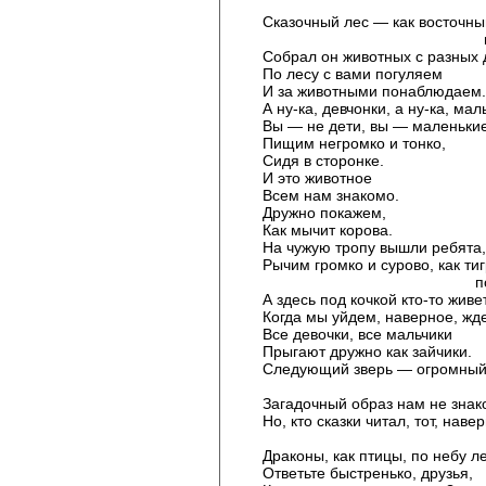
Сказочный лес — как восточны
гороск
Собрал он животных с разных 
По лесу с вами погуляем
И за животными понаблюдаем.
А ну-ка, девчонки, а ну-ка, мал
Вы — не дети, вы — маленьки
Пищим негромко и тонко,
Сидя в сторонке.
И это животное
Всем нам знакомо.
Дружно покажем,
Как мычит корова.
На чужую тропу вышли ребята,
Рычим громко и сурово, как ти
полосат
А здесь под кочкой кто-то живет
Когда мы уйдем, наверное, жде
Все девочки, все мальчики
Прыгают дружно как зайчики.
Следующий зверь — огромны
драко
Загадочный образ нам не знак
Но, кто сказки читал, тот, наве
знае
Драконы, как птицы, по небу л
Ответьте быстренько, друзья,