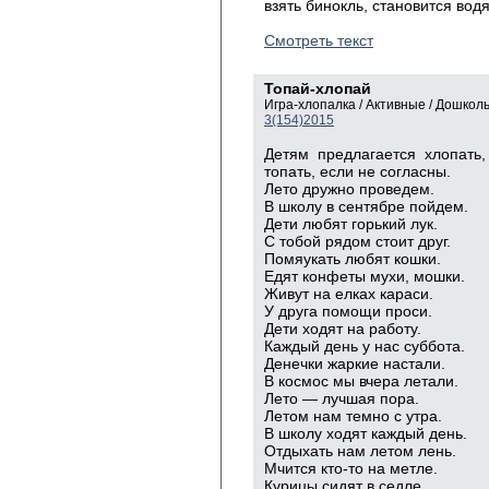
взять бинокль, становится вод
Смотреть текст
Топай-хлопай
Игра-хлопалка / Активные / Дошкол
3(154)2015
Детям предлагается хлопать
топать, если не согласны.
Лето дружно проведем.
В школу в сентябре пойдем.
Дети любят горький лук.
С тобой рядом стоит друг.
Помяукать любят кошки.
Едят конфеты мухи, мошки.
Живут на елках караси.
У друга помощи проси.
Дети ходят на работу.
Каждый день у нас суббота.
Денечки жаркие настали.
В космос мы вчера летали.
Лето — лучшая пора.
Летом нам темно с утра.
В школу ходят каждый день.
Отдыхать нам летом лень.
Мчится кто-то на метле.
Курицы сидят в седле.