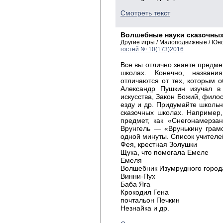
Смотреть текст
Волшебные науки сказочных
Другие игры / Малоподвижные / Юн
гостей № 10(173)2016
Все вы отлично знаете предме
школах. Конечно, названи
отличаются от тех, которым о
Александр Пушкин изучал в
искусства, Закон Божий, филос
езду и др. Придумайте школьн
сказочных школах. Например
предмет, как «Снегонамерза
Врунгель — «Врунькину грам
одной минуты. Список учителе
Фея, крестная Золушки
Щука, что помогала Емеле
Емеля
Волшебник Изумрудного город
Винни-Пух
Баба Яга
Крокодил Гена
почтальон Печкин
Незнайка и др.