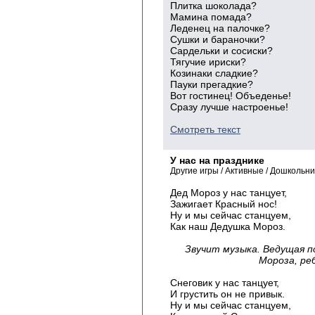
Плитка шоколада?
Мамина помада?
Леденец на палочке?
Сушки и бараночки?
Сардельки и сосиски?
Тягучие ириски?
Козинаки сладкие?
Пауки прегадкие?
Вот гостинец! Объеденье!
Сразу лучше настроенье!
Смотреть текст
У нас на празднике
Другие игры / Активные / Дошкольн
Дед Мороз у нас танцует,
Зажигает Красный нос!
Ну и мы сейчас станцуем,
Как наш Дедушка Мороз.
Звучит музыка. Ведущая 
Мороза, ре
Снеговик у нас танцует,
И грустить он не привык.
Ну и мы сейчас станцуем,