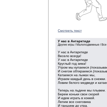
Смотреть текст
У нас в Антарктиде
Другие игры / Малоподвижные / Все
У нас в Антарктиде
Весело всегда!
У нас в Антарктиде
Круглый год зима!
Утром мы купаемся
(показыва
И снегом обтираемся
(показыв
Катаемся на лыжах мы,
Играем каждый день в снежки.
Ловим белого медведя и ката
на не
Теперь на льдине мы плывем.
Берем коньки свои скорей
И идем играть в хоккей.
Лепим все снеговика
И танцуем до утра.