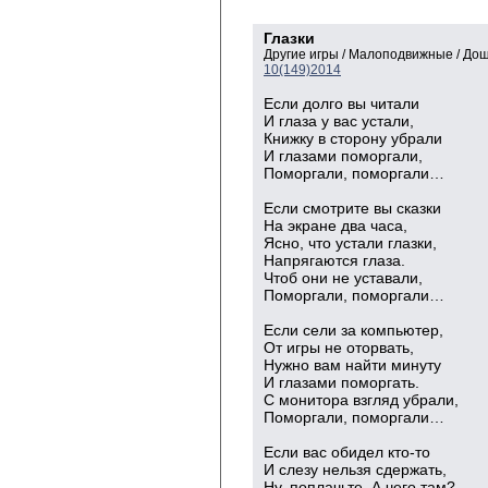
Глазки
Другие игры / Малоподвижные / До
10(149)2014
Если долго вы читали
И глаза у вас устали,
Книжку в сторону убрали
И глазами поморгали,
Поморгали, поморгали…
Если смотрите вы сказки
На экране два часа,
Ясно, что устали глазки,
Напрягаются глаза.
Чтоб они не уставали,
Поморгали, поморгали…
Если сели за компьютер,
От игры не оторвать,
Нужно вам найти минуту
И глазами поморгать.
С монитора взгляд убрали,
Поморгали, поморгали…
Если вас обидел кто-то
И слезу нельзя сдержать,
Ну, поплачьте. А чего там?