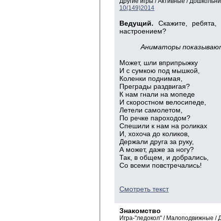
Другие игры / Активные / Дошкольн
10(149)2014
Ведущий.
Скажите, ребята,
настроением?
Аниматоры показывают
Может, шли вприпрыжку
И с сумкою под мышкой,
Коленки поднимая,
Преграды раздвигая?
К нам гнали на мопеде
И скоростном велосипеде,
Летели самолетом,
По речке пароходом?
Спешили к нам на роликах
И, хохоча до коликов,
Держали друга за руку,
А может, даже за ногу?
Так, в общем, и добрались,
Со всеми повстречались!
Смотреть текст
Знакомство
Игра-"ледокол" / Малоподвижные /