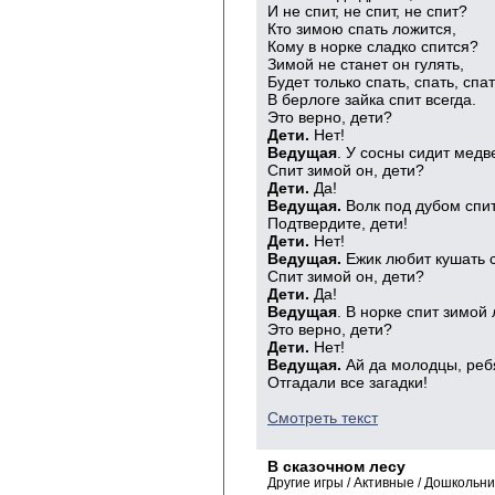
И не спит, не спит, не спит?
Кто зимою спать ложится,
Кому в норке сладко спится?
Зимой не станет он гулять,
Будет только спать, спать, спат
В берлоге зайка спит всегда.
Это верно, дети?
Дети.
Нет!
Ведущая
. У сосны сидит медв
Спит зимой он, дети?
Дети.
Да!
Ведущая.
Волк под дубом спит
Подтвердите, дети!
Дети.
Нет!
Ведущая.
Ежик любит кушать с
Спит зимой он, дети?
Дети.
Да!
Ведущая
. В норке спит зимой 
Это верно, дети?
Дети.
Нет!
Ведущая.
Ай да молодцы, реб
Отгадали все загадки!
Смотреть текст
В сказочном лесу
Другие игры / Активные / Дошкольн