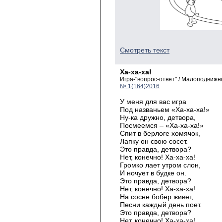
Смотреть текст
Ха-ха-ха!
Игра-"вопрос-ответ" / Малоподвижн
№ 1(164)2016
У меня для вас игра
Под названьем «Ха-ха-ха!»
Ну-ка дружно, детвора,
Посмеемся – «Ха-ха-ха!»
Спит в берлоге хомячок,
Лапку он свою сосет.
Это правда, детвора?
Нет, конечно! Ха-ха-ха!
Громко лает утром слон,
И ночует в будке он.
Это правда, детвора?
Нет, конечно! Ха-ха-ха!
На сосне бобер живет,
Песни каждый день поет.
Это правда, детвора?
Нет, конечно! Ха-ха-ха!