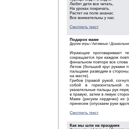
Любят дети все читать,
На уроках покричать.
Растет на поле ананас.
Все внимательны у нас.
Смотреть текст
Подарок маме
Другие игры / Активные / Дошкольн
Играющие проговаривают те
сокращается при каждом повто
финальном повторе все слова
Летом (большой круг руками п
пальцами разводим в стороны,
на месте).
Грибов (правой рукой, согну
собой в горизонтальной п
указательные пальцы рук пере
в правую, затем в левую сторо
Маме (рисуем сердечко) их (
принесем (опускаем руки вдоль
Смотреть текст
Как мы шли на праздник