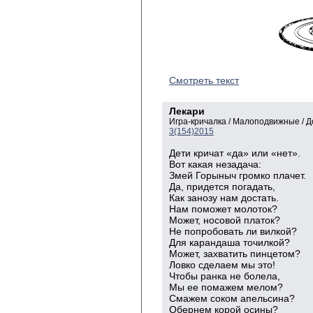
Смотреть текст
Лекари
Игра-кричалка / Малоподвижные / 
3(154)2015
Дети кричат «да» или «нет».
Вот какая незадача:
Змей Горыныч громко плачет.
Да, придется погадать,
Как занозу нам достать.
Нам поможет молоток?
Может, носовой платок?
Не попробовать ли вилкой?
Для карандаша точилкой?
Может, захватить пинцетом?
Ловко сделаем мы это!
Чтобы ранка не болела,
Мы ее помажем мелом?
Смажем соком апельсина?
Обернем корой осины?