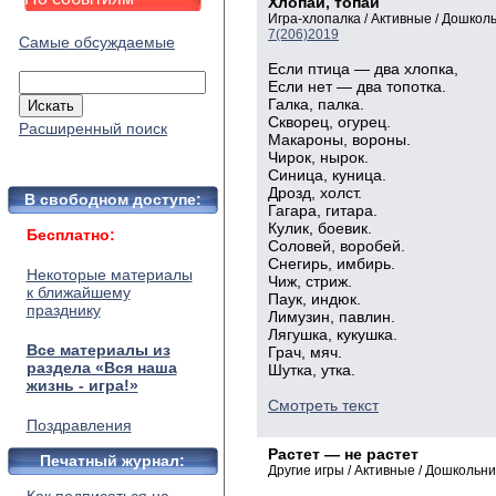
Хлопай, топай
Игра-хлопалка / Активные / Дошкол
7(206)2019
Самые обсуждаемые
Если птица — два хлопка,
Если нет — два топотка.
Галка, палка.
Скворец, огурец.
Расширенный поиск
Макароны, вороны.
Чирок, нырок.
Синица, куница.
Дрозд, холст.
В свободном доступе:
Гагара, гитара.
Кулик, боевик.
Бесплатно:
Соловей, воробей.
Снегирь, имбирь.
Некоторые материалы
Чиж, стриж.
к ближайшему
Паук, индюк.
празднику
Лимузин, павлин.
Лягушка, кукушка.
Все материалы из
Грач, мяч.
раздела «Вся наша
Шутка, утка.
жизнь - игра!»
Смотреть текст
Поздравления
Растет — не растет
Печатный журнал:
Другие игры / Активные / Дошкольн