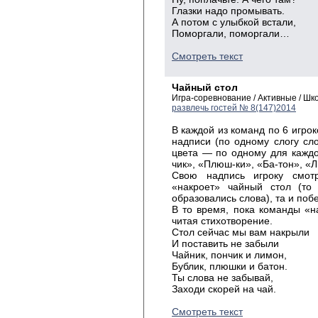
Глазки надо промывать.
А потом с улыбкой встали,
Поморгали, поморгали…
Смотреть текст
Чайный стол
Игра-соревнование / Активные / Ш
развлечь гостей № 8(147)2014
В каждой из команд по 6 игро
надписи (по одному слогу сло
цвета — по одному для каждой
чик», «Плюш-ки», «Ба-тон», «
Свою надпись игроку смот
«накроет» чайный стол (то 
образовались слова), та и побе
В то время, пока команды «н
читая стихотворение.
Стол сейчас мы вам накрыли
И поставить не забыли
Чайник, пончик и лимон,
Бублик, плюшки и батон.
Ты слова не забывай,
Заходи скорей на чай.
Смотреть текст