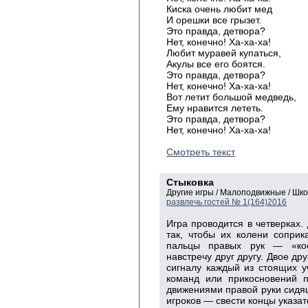
Киска очень любит мед
И орешки все грызет.
Это правда, детвора?
Нет, конечно! Ха-ха-ха!
Любит муравей купаться,
Акулы все его боятся.
Это правда, детвора?
Нет, конечно! Ха-ха-ха!
Вот летит большой медведь,
Ему нравится лететь.
Это правда, детвора?
Нет, конечно! Ха-ха-ха!
Смотреть текст
Стыковка
Другие игры / Малоподвижные / Шк
развлечь гостей № 1(164)2016
Игра проводится в четверках. 
так, чтобы их колени соприк
пальцы правых рук — «кос
навстречу друг другу. Двое др
сигналу каждый из стоящих 
команд или прикосновений п
движениями правой руки сидя
игроков — свести концы указа