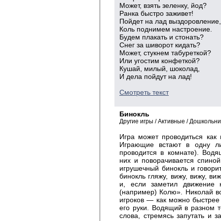
Может, взять зеленку, йод?
Ранка быстро заживет!
Пойдет на лад выздоровление,
Коль поднимем настроение.
Будем плакать и стонать?
Снег за шиворот кидать?
Может, стукнем табуреткой?
Или угостим конфеткой?
Кушай, милый, шоколад,
И дела пойдут на лад!
Смотреть текст
Бинокль
Другие игры / Активные / Дошкольн
Игра может проводиться как 
Играющие встают в одну ли
проводится в комнате). Вод
них и поворачивается спиной
игрушечный бинокль и говори
бинокль гляжу, вижу, вижу, в
и, если заметил движение к
(например) Колю». Николай в
игроков — как можно быстрее 
его руки. Водящий в разном 
слова, стремясь запутать и за