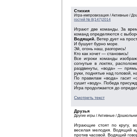
Стихия
Игра-импровизация / Активные / Д
гостей № 8(147)2014
Играют две команды. За врем
команд определяются с выбор
Водящий.
Ветер дует на прос
И бушует бурно море.
Эй, огонь наш, разгорись!
Кто как хочет — становись!
Все игроки команды изображ
согнутые в локтях, располо
раздвинуты, «вода» — прямы
руки, поднятые над головой, н
По правилам «вода» гасит «о
сушит «воду». Победа присужд
Игра продолжается до определ
Смотреть текст
Друзья
Другие игры / Активные / Дошкольн
Играющие стоят по кругу, в
веселая мелодия. Водящий ид
против часовой. Водящий говори