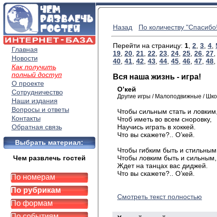
Назад
По количеству "Спасибо!
Перейти на страницу:
1
,
2
,
3
,
4
,
Главная
19
,
20
,
21
,
22
,
23
,
24
,
25
,
26
,
27
Новости
40
,
41
,
42
,
43
,
44
,
45
,
46
,
47
,
48
Как получить
полный доступ
Вся наша жизнь - игра!
О проекте
О’кей
Сотрудничество
Другие игры / Малоподвижные / Шк
Наши издания
Вопросы и ответы
Чтобы сильным стать и ловким
Контакты
Чтоб иметь во всем сноровку,
Обратная связь
Научись играть в хоккей.
Что вы скажете?.. О’кей.
Выбрать материал:
Чтобы гибким быть и стильным
Чем развлечь гостей
Чтобы ловким быть и сильным,
Ждет на танцах вас диджей.
Что вы скажете?.. О’кей.
По номерам
По рубрикам
Смотреть текст полностью
По формам
По событиям