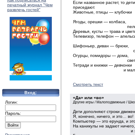
Как подписаться на
Если названное растет, то дети
печатный журнал "Чем
приседают.
развлечь гостей"
Животные, птицы — клубочки
и спиц
Ягоды, орешки — колбаса,
пельмеш
Деревья, кусты — трава и цвет
Телевизор, телефон — апельс
лимо
Шифоньер, диван — брюки,
сарафа
Огурцы, помидоры — дома,
светофо
Тетради и книжки — девчонки
и мальчиш
Смотреть текст
Вход:
«Да» или «во»
Логин:
Другие игры / Малоподвижные / Шк
Дети дополняют строки движен
Пароль:
Я, конечно, ничего, и это… во!
Компьютер — это ерунда, и эт
На каникулы не задают ничего,
и это… 