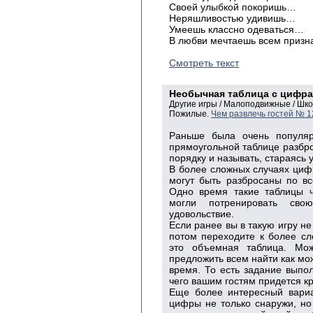
Своей улыбкой покоришь…
Неряшливостью удивишь…
Умеешь классно одеваться…
В любви мечтаешь всем приз
Смотреть текст
Необычная таблица с цифр
Другие игры / Малоподвижные / Шк
Пожилые.
Чем развлечь гостей № 1
Раньше была очень популяр
прямоугольной таблице разбро
порядку и называть, стараясь у
В более сложных случаях циф
могут быть разбросаны по в
Одно время такие таблицы ч
могли потренировать сво
удовольствие.
Если ранее вы в такую игру не
потом переходите к более с
это объемная таблица. Мо
предложить всем найти как мо
время. То есть задание выпол
чего вашим гостям придется кр
Еще более интересный вариа
цифры не только снаружи, но