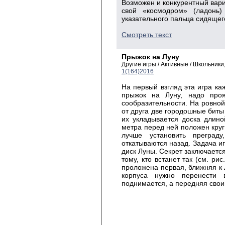
Возможен и конкурентный вариа
свой «космодром» (ладонь
указательного пальца сидящег
Смотреть текст
Прыжок на Луну
Другие игры / Активные / Школьник
1(164)2016
На первый взгляд эта игра ка
прыжок на Луну, надо проя
сообразительности. На ровной
от друга две городошные биты
их укладывается доска длино
метра перед ней положен круг
лучше установить преграду
откатываются назад. Задача иг
диск Луны. Секрет заключается
тому, кто встанет так (см. рис
проложена первая, ближняя к Л
корпуса нужно перенести 
поднимается, а передняя свои