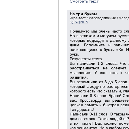
Смотреть текст
На три буквы
Игра-тест / Малоподвижные / Моло
6(157)2015
Почему-то мы очень часто с
Но в великом и могучем русско
которые подходят к данному а
душе. Вспомните и запиши
начинающихся с буквы «Х». Н
букв.
Результаты теста.
Вы написали 1-2 слова. Что 
расстраиваться не следует
мышление. У вас есть к че
развития.
Вы вспомнили от 3 до 5 слов.
который с ходу не растерялся,
которого есть что сказать и, г
Написали 6-8 слов. Браво! Сло
вас. Кроссворды вы решаете
цепкая память и быстрая реак
Так держать!
Написали 9-11 слов. О таком ч
дом советов». Таких людей в 
в их числе! Вас можно поме
комплиментах. Но в любом слу