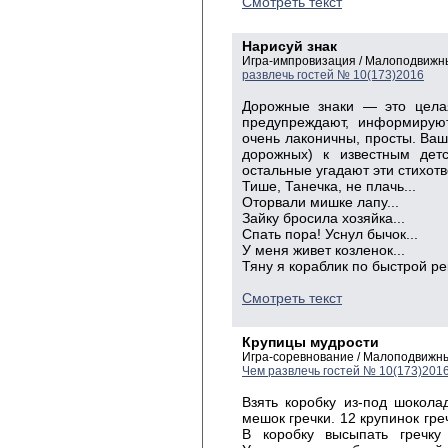
Смотреть текст
Нарисуй знак
Игра-импровизация / Малоподвижн
развлечь гостей № 10(173)2016
Дорожные знаки — это цела
предупреждают, информируют
очень лаконичны, просты. Ваш
дорожных) к известным детс
остальные угадают эти стихот
Тише, Танечка, не плачь...
Оторвали мишке лапу...
Зайку бросила хозяйка...
Спать пора! Уснул бычок...
У меня живет козленок...
Тяну я кораблик по быстрой рек
Смотреть текст
Крупицы мудрости
Игра-соревнование / Малоподвижны
Чем развлечь гостей № 10(173)201
Взять коробку из-под шокола
мешок гречки. 12 крупинок гре
В коробку высыпать гречку