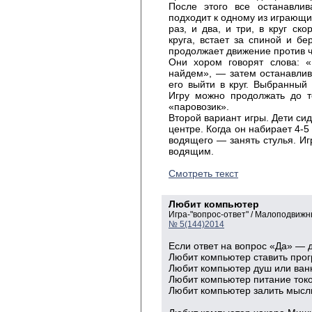
После этого все останавли
подходит к одному из играющи
раз, и два, и три, в круг ск
круга, встает за спиной и б
продолжает движение против 
Они хором говорят слова: 
найдем», — затем останавлив
его выйти в круг. Выбранный
Игру можно продолжать до т
«паровозик».
Второй вариант игры. Дети сид
центре. Когда он набирает 4-5
водящего — занять стулья. Игр
водящим.
Смотреть текст
Любит компьютер
Игра-"вопрос-ответ" / Малоподвижн
№ 5(144)2014
Если ответ на вопрос «Да» — 
Любит компьютер ставить про
Любит компьютер душ или ванн
Любит компьютер питание токо
Любит компьютер залить мысл
соком