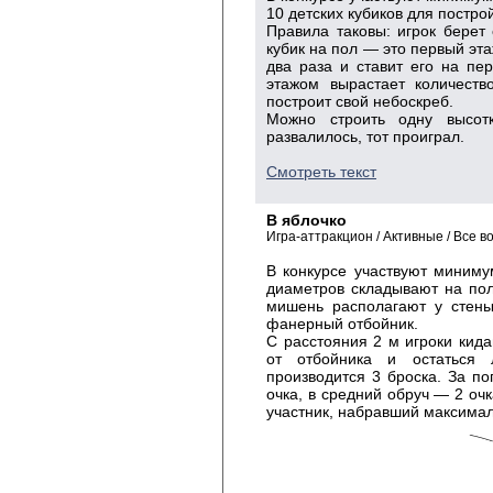
10 детских кубиков для постро
Правила таковы: игрок берет 
кубик на пол — это первый эта
два раза и ставит его на п
этажом вырастает количеств
построит свой небоскреб.
Можно строить одну высот
развалилось, тот проиграл.
Смотреть текст
В яблочко
Игра-аттракцион / Активные / Все в
В конкурсе участвуют миниму
диаметров складывают на пол 
мишень располагают у стены
фанерный отбойник.
С расстояния 2 м игроки кид
от отбойника и остаться 
производится 3 броска. За п
очка, в средний обруч — 2 оч
участник, набравший максимал