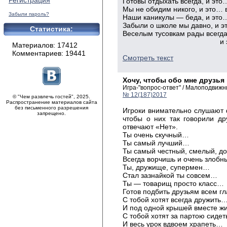
Регистрация
Готовы отдыхать всегда, и это
Мы не обидим никого, и это… 
Забыли пароль?
Наши каникулы — беда, и это…
Забыли о школе мы давно, и э
Статистика:
Веселым тусовкам рады всегда
и это… 
Материалов: 17412
Комментариев: 19441
Смотреть текст
Хочу, чтобы обо мне друзь
Игра-"вопрос-ответ" / Малоподвижн
№ 12(187)2017
© "Чем развлечь гостей", 2025.
Распространение материалов сайта
без письменного разрешения
Игроки внимательно слушают ф
запрещено.
чтобы о них так говорили д
отвечают «Нет».
Ты очень скучный…
Ты самый лучший…
Ты самый честный, смелый, 
Всегда ворчишь и очень злоб
Ты, дружище, супермен…
Стал зазнайкой ты совсем…
Ты — товарищ просто класс…
Готов подбить друзьям всем г
С тобой хотят всегда дружить
И под одной крышей вместе ж
С тобой хотят за партою сиде
И весь урок вдвоем храпеть…