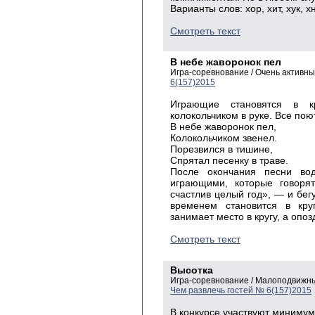
Варианты слов: хор, хит, хук, хн
Смотреть текст
В небе жаворонок пел
Игра-соревнование / Очень активны
6(157)2015
Играющие становятся в к
колокольчиком в руке. Все пою
В небе жаворонок пел,
Колокольчиком звенел.
Порезвился в тишине,
Спрятал песенку в траве.
После окончания песни во
играющими, которые говорят
счастлив целый год», — и бег
временем становится в круг
занимает место в кругу, а оп
Смотреть текст
Высотка
Игра-соревнование / Малоподвижны
Чем развлечь гостей № 6(157)2015
В конкурсе участвуют минимум