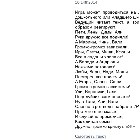
10(149)2014
Игра может проводиться на
дошкольного или младшего шко
Ведущий читает текст, а зр
образом реагируют.
Пети, Лены, Димы, Али
Руки дружно все подняли!
А Марины, Нины, Вали
Громко-громко завизжали.
Иры, Светы, Миши, Ксюши
Все в ладоши хлопают!
А Володи и Андрюши
Ножками потопают!
Любы, Веры, Нади, Маши
Поскорее все присели!
А Егоры, Славы, Саши
Громко-громко засвистели!
Ули, Вероники, Гали
Поцелуйчик всем послали!
Ну а Тани, Ани, Вани
Словно в рот воды набрали.
(
Про кого я не сказал
И случайно промолчал,
Как единая семья
Дружно, громко крикнут: «Я!»
Смотреть текст