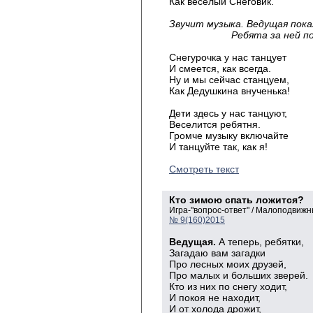
Как веселый Снеговик.
Звучит музыка. Ведущая пок
Ребята за ней п
Снегурочка у нас танцует
И смеется, как всегда.
Ну и мы сейчас станцуем,
Как Дедушкина внученька!
Дети здесь у нас танцуют,
Веселится ребятня.
Громче музыку включайте
И танцуйте так, как я!
Смотреть текст
Кто зимою спать ложится?
Игра-"вопрос-ответ" / Малоподвижн
№ 9(160)2015
Ведущая.
А теперь, ребятки,
Загадаю вам загадки
Про лесных моих друзей,
Про малых и больших зверей.
Кто из них по снегу ходит,
И покоя не находит,
И от холода дрожит,