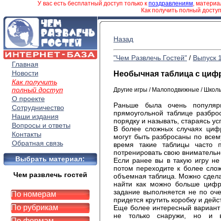
У вас есть бесплатный доступ только к
поздравлениям
, матери
Как получить полный досту
Назад
"Чем Развлечь Гостей"
/
Выпуск 
Главная
Новости
Необычная таблица с циф
Как получить
полный доступ
Другие игры / Малоподвижные / Шко
О проекте
Раньше была очень популяр
Сотрудничество
прямоугольной таблице разбро
Наши издания
порядку и называть, стараясь ус
Вопросы и ответы
В более сложных случаях циф
Контакты
могут быть разбросаны по всем
Обратная связь
время такие таблицы часто п
потренировать свою внимательно
Выбрать материал:
Если ранее вы в такую игру не 
потом переходите к более сло
Чем развлечь гостей
объемная таблица. Можно сдела
найти как можно больше цифр
задание выполняется не по оче
По номерам
придется крутить коробку и дейс
По рубрикам
Еще более интересный вариант 
не только снаружи, но и в
По формам