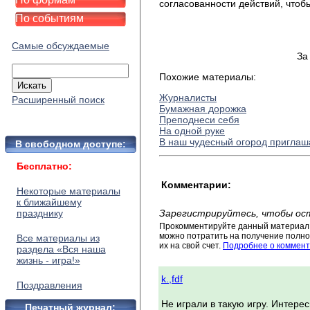
согласованности действий, чтоб
По событиям
Самые обсуждаемые
За
Похожие материалы:
Журналисты
Расширенный поиск
Бумажная дорожка
Преподнеси себя
На одной руке
В наш чудесный огород приглаш
В свободном доступе:
Бесплатно:
Комментарии:
Некоторые материалы
к ближайшему
празднику
Зарегистрируйтесь, чтобы ос
Прокомментируйте данный материал 
можно потратить на получение полног
Все материалы из
их на свой счет.
Подробнее о коммент
раздела «Вся наша
жизнь - игра!»
k.,fdf
Поздравления
Не играли в такую игру. Интере
Печатный журнал: