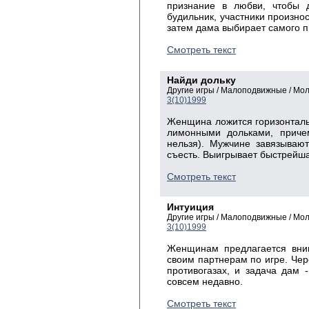
признание в любви, чтобы 
будильник, участники произнос
затем дама выбирает самого п
Смотреть текст
Найди дольку
Другие игры / Малоподвижные / Мо
3(10)1999
Женщина ложится горизонталь
лимонными дольками, причем
нельзя). Мужчине завязываю
съесть. Выигрывает быстрейша
Смотреть текст
Интуиция
Другие игры / Малоподвижные / Мо
3(10)1999
Женщинам предлагается вним
своим партнерам по игре. Чер
противогазах, и задача дам -
совсем недавно.
Смотреть текст