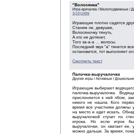
"Волосянка"
Игра-кричалка / Малоподвижные / 
3(10)1999
Играющие плотно садятся друг 
Станем ли, девушки,
Волосяночку тянуть,
А кто не дотянет,
Того за-а-а … волосы.
Последний звук "а" тянется вс
остановится, тот выполняет о
Смотреть текст
Палочка-выручалочка
Другие игры / Активные / Дошкольн
Играющие выбирают водящего. 
палочка-выручалочка. Водящ
прислоняется к ней лбом, зак
никого не нашла. Кого первог
время все участники должны у
на место и идет искать. Обна
выручалочкой стучит по сте
игрока. Но если игрок бы
выручалочки, он хватает ее, 
можно дальше. За время, пока