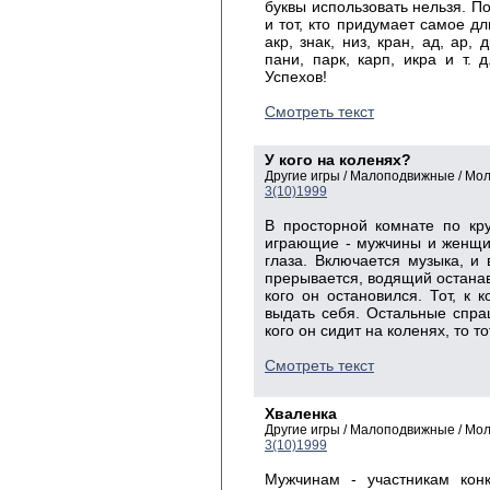
буквы использовать нельзя. По
и тот, кто придумает самое д
акр, знак, низ, кран, ад, ар, 
пани, парк, карп, икра и т.
Успехов!
Смотреть текст
У кого на коленях?
Другие игры / Малоподвижные / Мо
3(10)1999
В просторной комнате по кру
играющие - мужчины и женщи
глаза. Включается музыка, и 
прерывается, водящий останавл
кого он остановился. Тот, к 
выдать себя. Остальные спраш
кого он сидит на коленях, то т
Смотреть текст
Хваленка
Другие игры / Малоподвижные / Мо
3(10)1999
Мужчинам - участникам конк