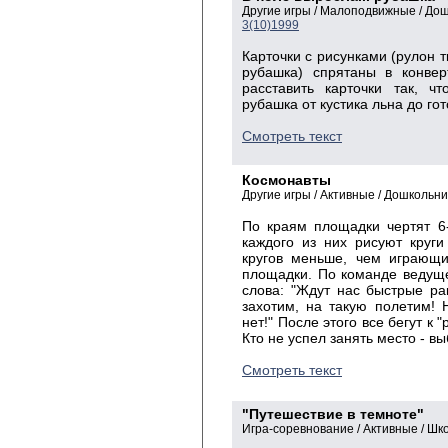
Другие игры / Малоподвижные / До
3(10)1999
Карточки с рисунками (рулон тк
рубашка) спрятаны в конвер
расставить карточки так, ч
рубашка от кустика льна до го
Смотреть текст
Космонавты
Другие игры / Активные / Дошкольни
По краям площадки чертят 6-
каждого из них рисуют круги
кругов меньше, чем играющи
площадки. По команде ведущег
слова: "Ждут нас быстрые ра
захотим, на такую полетим! 
нет!" После этого все бегут к 
Кто не успел занять место - вы
Смотреть текст
"Путешествие в темноте"
Игра-соревнование / Активные / Шк