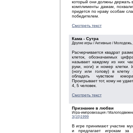
который они должны держать в
комплименты дамам, похвалит
придется по нраву особам сла
победителем.
Смотреть текст
Кама - Сутра
Другие игры / Активные / Молодежь
Расчерчивается квадрат разме
клеток, обозначаемых цифр
называет каждому из них час
руки, ноги) и номер клетки.
(ногу или голову) в клетк
обладать чувством юмора
Проигрывает тот, кому не удает
4, 5 человек.
Смотреть текст
Признание в любви
Игра-импровизация / Малоподвижн
3(10)1999
В игре принимают участие му
и предлагает игрокам за 3