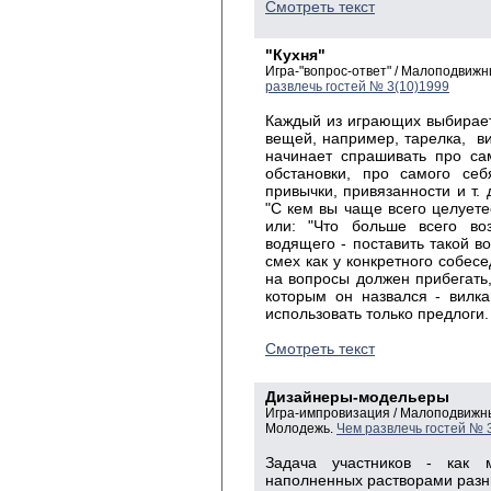
Смотреть текст
"Кухня"
Игра-"вопрос-ответ" / Малоподвиж
развлечь гостей № 3(10)1999
Каждый из играющих выбирает
вещей, например, тарелка, вил
начинает спрашивать про с
обстановки, про самого себ
привычки, привязанности и т. 
"С кем вы чаще всего целуете
или: "Что больше всего во
водящего - поставить такой в
смех как у конкретного собес
на вопросы должен прибегать, 
которым он назвался - вилка
использовать только предлоги
Смотреть текст
Дизайнеры-модельеры
Игра-импровизация / Малоподвижны
Молодежь.
Чем развлечь гостей № 
Задача участников - как 
наполненных растворами разных