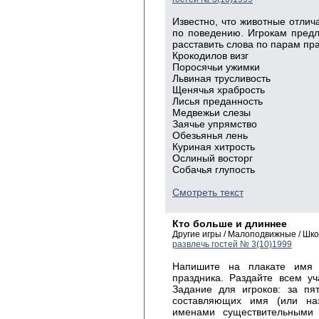
Известно, что животные отлича
по поведению. Игрокам предл
расставить слова по парам пр
Крокодилов визг
Поросячьи ужимки
Львиная трусливость
Щенячья храбрость
Лисья преданность
Медвежьи слезы
Заячье упрямство
Обезьянья лень
Куриная хитрость
Ослиный восторг
Собачья глупость
Смотреть текст
Кто больше и длиннее
Другие игры / Малоподвижные / Шк
развлечь гостей № 3(10)1999
Напишите на плакате имя 
праздника. Раздайте всем уч
Задание для игроков: за пя
составляющих имя (или на
именами существительными 