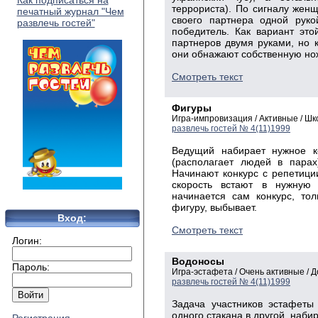
Как подписаться на
террориста). По сигналу женщ
печатный журнал "Чем
своего партнера одной руко
развлечь гостей"
победитель. Как вариант эт
партнеров двумя руками, но 
они обнажают собственную нож
Смотреть текст
Фигуры
Игра-импровизация / Активные / Ш
развлечь гостей № 4(11)1999
Ведущий набирает нужное к
(располагает людей в парах
Начинают конкурс с репетици
скорость встают в нужную
начинается сам конкурс, то
фигуру, выбывает.
Вход:
Смотреть текст
Логин:
Водоносы
Пароль:
Игра-эстафета / Очень активные /
развлечь гостей № 4(11)1999
Задача участников эстафеты
одного стакана в другой, наби