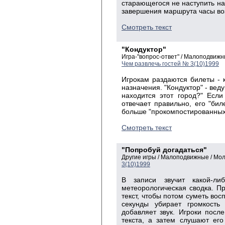
старающегося не наступить на
завершения маршрута часы во
Смотреть текст
"Кондуктор"
Игра-"вопрос-ответ" / Малоподвиж
Чем развлечь гостей № 3(10)1999
Игрокам раздаются билеты - к
назначения. "Кондуктор" - вед
находится этот город?" Есл
отвечает правильно, его "биле
больше "прокомпостированных
Смотреть текст
"Попробуй догадаться"
Другие игры / Малоподвижные / Мо
3(10)1999
В записи звучит какой-ли
метеорологическая сводка. П
текст, чтобы потом суметь вос
секунды убирает громкость
добавляет звук. Игроки посл
текста, а затем слушают его