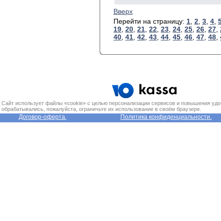
Вверх
Перейти на страницу:
1
,
2
,
3
,
4
,
19
,
20
,
21
,
22
,
23
,
24
,
25
,
26
,
27
,
40
,
41
,
42
,
43
,
44
,
45
,
46
,
47
,
48
,
Сайт использует файлы «cookie» с целью персонализации сервисов и повышения удо
обрабатывались, пожалуйста, ограничьте их использование в своём браузере.
Договор-оферта.
Политика конфиденциальности.