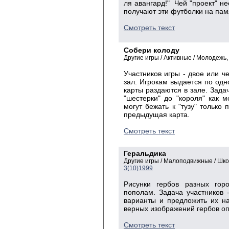
ля авангард!" Чей "проект" н
получают эти футболки на пам
Смотреть текст
Собери колоду
Другие игры / Активные / Молодежь
Участников игры - двое или ч
зал. Игрокам выдается по одно
карты раздаются в зале. Задач
"шестерки" до "короля" как 
могут бежать к "тузу" только 
предыдущая карта.
Смотреть текст
Геральдика
Другие игры / Малоподвижные / Шк
3(10)1999
Рисунки гербов разных горо
пополам. Задача участников 
варианты и предложить их на
верных изображений гербов о
Смотреть текст