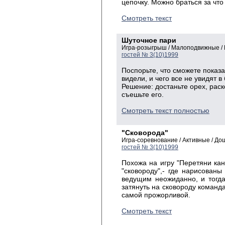
цепочку. Можно браться за что 
Смотреть текст
Шуточное пари
Игра-розыгрыш / Малоподвижные /
гостей № 3(10)1999
Поспорьте, что сможете показат
видели, и чего все не увидят 
Решение: достаньте орех, рас
съешьте его.
Смотреть текст полностью
"Сковорода"
Игра-соревнование / Активные / Д
гостей № 3(10)1999
Похожа на игру "Перетяни кана
"сковороду",- где нарисован
ведущим неожиданно, и тогда
затянуть на сковороду команд
самой прожорливой.
Смотреть текст