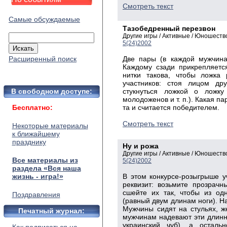
Смотреть текст
Самые обсуждаемые
Тазобедренный перезвон
Другие игры / Активные / Юношест
5(24)2002
Расширенный поиск
Две пары (в каждой мужчина
Каждому сзади прикрепляетс
нитки такова, чтобы ложка 
участников: стоя лицом др
В свободном доступе:
стукнуться ложкой о ложку
молодоженов и т. п.). Какая па
Бесплатно:
та и считается победителем.
Смотреть текст
Некоторые материалы
к ближайшему
празднику
Ну и рожа
Другие игры / Активные / Юношест
Все материалы из
5(24)2002
раздела «Вся наша
жизнь - игра!»
В этом конкурсе-розыгрыше у
реквизит: возьмите прозрачн
сшейте их так, чтобы из од
Поздравления
(равный двум длинам ноги). На
Мужчины сидят на стульях, ж
Печатный журнал:
мужчинам надевают эти длинны
украинский чуб), а остал