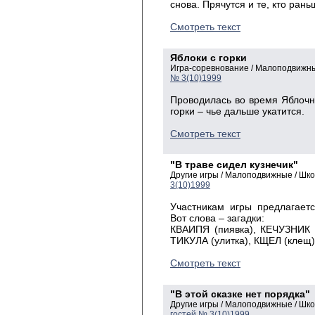
снова. Прячутся и те, кто ран
Смотреть текст
Яблоки с горки
Игра-соревнование / Малоподвижны
№ 3(10)1999
Проводилась во время Яблочног
горки – чье дальше укатится.
Смотреть текст
"В траве сидел кузнечик"
Другие игры / Малоподвижные / Шк
3(10)1999
Участникам игры предлагает
Вот слова – загадки:
КВАИПЯ (пиявка), КЕЧУЗНИК (
ТИКУЛА (улитка), КЩЕЛ (клещ)
Смотреть текст
"В этой сказке нет порядка"
Другие игры / Малоподвижные / Шк
гостей № 3(10)1999