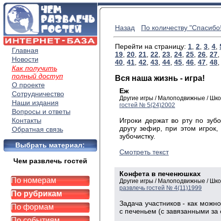
Назад
По количеству "Спасибо!
Перейти на страницу:
1
,
2
,
3
,
4
,
Главная
19
,
20
,
21
,
22
,
23
,
24
,
25
,
26
,
27
Новости
40
,
41
,
42
,
43
,
44
,
45
,
46
,
47
,
48
Как получить
полный доступ
Вся наша жизнь - игра!
О проекте
Еж
Сотрудничество
Другие игры / Малоподвижные / Шк
Наши издания
гостей № 5(24)2002
Вопросы и ответы
Контакты
Игроки держат во рту по зуб
другу зефир, при этом игрок
Обратная связь
зубочистку.
Выбрать материал:
Смотреть текст
Чем развлечь гостей
Конфета в печенюшках
По номерам
Другие игры / Малоподвижные / Шк
развлечь гостей № 4(11)1999
По рубрикам
Задача участников - как можно
По формам
с печеньем (с завязанными за 
По событиям