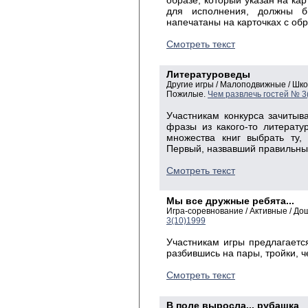
образе, который указан на кар
для исполнения, должны 
напечатаны на карточках с об
Смотреть текст
Литературоведы
Другие игры / Малоподвижные / Шк
Пожилые.
Чем развлечь гостей № 3
Участникам конкурса зачитыв
фразы из какого-то литерату
множества книг выбрать ту,
Первый, назвавший правильный
Смотреть текст
Мы все дружные ребята...
Игра-соревнование / Активные / До
3(10)1999
Участникам игры предлагаетс
разбившись на пары, тройки, ч
Смотреть текст
В поле выросла... рубашка