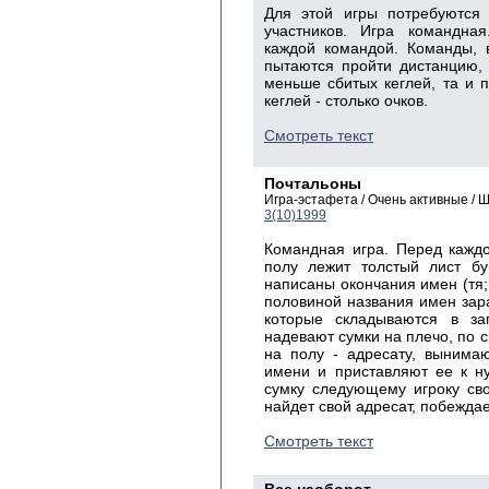
Для этой игры потребуются 
участников. Игра командная
каждой командой. Команды, 
пытаются пройти дистанцию, 
меньше сбитых кеглей, та и п
кеглей - столько очков.
Смотреть текст
Почтальоны
Игра-эстафета / Очень активные /
3(10)1999
Командная игра. Перед кажд
полу лежит толстый лист бу
написаны окончания имен (тя; н
половиной названия имен зара
которые складываются в з
надевают сумки на плечо, по 
на полу - адресату, вынима
имени и приставляют ее к н
сумку следующему игроку св
найдет свой адресат, побеждае
Смотреть текст