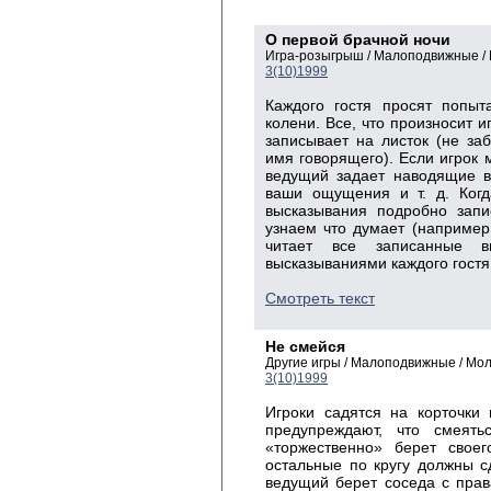
О первой брачной ночи
Игра-розыгрыш / Малоподвижные /
3(10)1999
Каждого гостя просят попыт
колени. Все, что произносит и
записывает на листок (не за
имя говорящего). Если игрок 
ведущий задает наводящие во
ваши ощущения и т. д. Когд
высказывания подробно запи
узнаем что думает (например,
читает все записанные в
высказываниями каждого гостя
Смотреть текст
Не смейся
Другие игры / Малоподвижные / Мо
3(10)1999
Игроки садятся на корточки
предупреждают, что смеят
«торжественно» берет своег
остальные по кругу должны сд
ведущий берет соседа с права