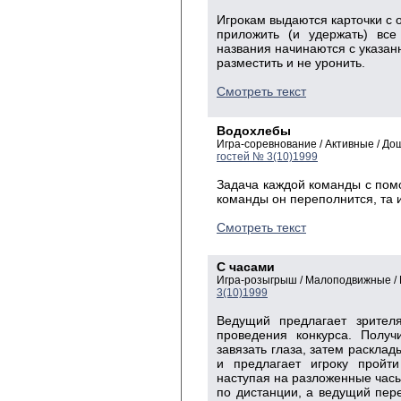
Игрокам выдаются карточки с 
приложить (и удержать) все
названия начинаются с указанн
разместить и не уронить.
Смотреть текст
Водохлебы
Игра-соревнование / Активные / Д
гостей № 3(10)1999
Задача каждой команды с помо
команды он переполнится, та 
Смотреть текст
С часами
Игра-розыгрыш / Малоподвижные /
3(10)1999
Ведущий предлагает зрител
проведения конкурса. Получ
завязать глаза, затем расклад
и предлагает игроку пройт
наступая на разложенные часы
по дистанции, а ведущий пер