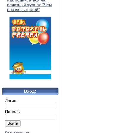
Как подписаться на
печатный журнал "Чем
развлечь гостей"
Вход:
Логин:
Пароль: