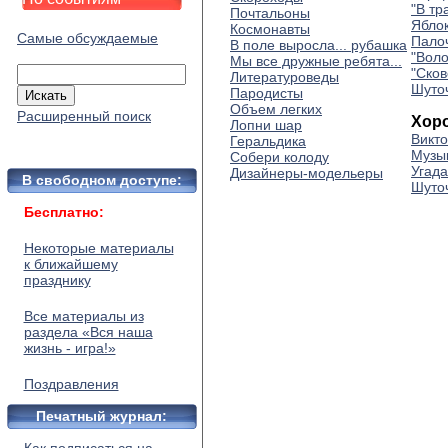
"В тр
Почтальоны
Яблок
Космонавты
Самые обсуждаемые
Пало
В поле выросла... рубашка
"Воло
Мы все дружные ребята...
"Сков
Литературоведы
Шуто
Пародисты
Объем легких
Расширенный поиск
Хор
Лопни шар
Викт
Геральдика
Музы
Собери колоду
Угад
Дизайнеры-модельеры
В свободном доступе:
Шуто
Бесплатно:
Некоторые материалы
к ближайшему
празднику
Все материалы из
раздела «Вся наша
жизнь - игра!»
Поздравления
Печатный журнал: