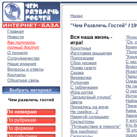
Назад
"Чем Развлечь Гостей"
/
19
Главная
Новости
Вся наша жизнь -
"Кухн
"Ох, 
Как получить
игра!
Конку
полный доступ
Хохотунья
"Попр
О проекте
Изготовим крышечки
"Конд
Поросюшки
Сотрудничество
С ча
Сбор урожая
Наши издания
Водо
Порви газету
Вопросы и ответы
Иска
Сказка
Контакты
Пары
Веревочка
Обратная связь
Одев
Рулончик
Не с
С табличками
Выбрать материал:
О пе
Игра-шутка
Инту
"Загадочный сундук"
Чем развлечь гостей
Найд
Цвета
Приз
Прокатись на мяче
Кама 
По номерам
Не смейся - 2
Хвал
Нарисуй солнышко
По рубрикам
У ког
Скульпторы
Кто б
"Путешествие в темноте"
По формам
"В эт
Все наоборот
поряд
Скороходы
По событиям