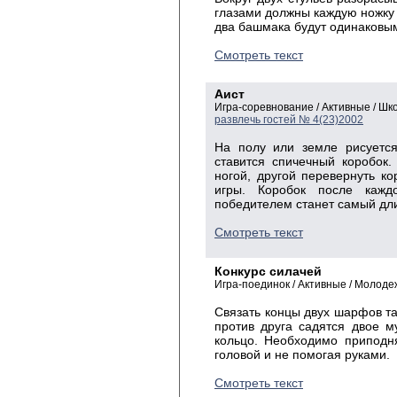
глазами должны каждую ножку с
два башмака будут одинаковы
Смотреть текст
Аист
Игра-соревнование / Активные / Ш
развлечь гостей № 4(23)2002
На полу или земле рисуется
ставится спичечный коробок
ногой, другой перевернуть к
игры. Коробок после кажд
победителем станет самый дл
Смотреть текст
Конкурс силачей
Игра-поединок / Активные / Молоде
Связать концы двух шарфов так
против друга садятся двое м
кольцо. Необходимо приподня
головой и не помогая руками.
Смотреть текст