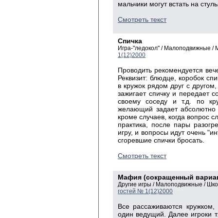
мальчики могут встать на стулья
Смотреть текст
Спичка
Игра-"ледокол" / Малоподвижные /
1(12)2000
Проводить рекомендуется вече
Реквизит: блюдце, коробок спи
в кружок рядом друг с другом,
зажигает спичку и передает со
своему соседу и т.д. по кр
желающий задает абсолютно 
кроме случаев, когда вопрос 
практика, после пары разогр
игру, и вопросы идут очень "и
сгоревшие спички бросать.
Смотреть текст
Мафия (сокращенный вариа
Другие игры / Малоподвижные / Шк
гостей № 1(12)2000
Все рассаживаются кружком, 
один ведущий. Далее игроки 