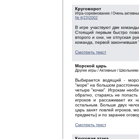
Круговорот
Игра-соревнование / Очень активн
№ 4(23)2002
В игре участвуют две команды
Стоящий первым быстро повор
второго и они, не отпуская ру
команда, первой закончившая "
Смотреть текст
Морской царь
Другие игры / Активные / Школьники
Выбирается водящий - морск
"море" на большом расстоянии
четыре "кочки". Игрокам необ
обратно, стараясь не попасть
игроков и рассаживает их н
остальным. Больше двух чело
царь занят ловлей игроков, м
предметы) и по заранее огово
Смотреть текст
Круговая атака