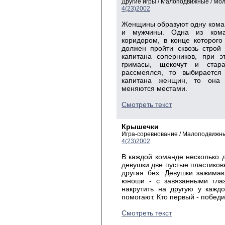
Другие игры / Малоподвижные / Мо
4(23)2002
Женщины образуют одну коман
и мужчины. Одна из коман
коридором, в конце которого
должен пройти сквозь строй
капитана соперников, при э
гримасы, щекочут и стар
рассмеялся, то выбирается
капитана женщин, то она 
меняются местами.
Смотреть текст
Крышечки
Игра-соревнование / Малоподвижны
4(23)2002
В каждой команде несколько 
девушки две пустые пластиковы
другая без. Девушки зажима
юноши - с завязанными глаз
накрутить на другую у кажд
помогают. Кто первый - победи
Смотреть текст