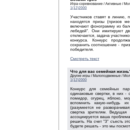
Игра-соревнование / Активные / М
1(12)2000
Участников ставят в линию, 
находятся призы (призов ме
включают фонограмму из бале
лебедей". Они имитируют дв
отключается, задача участников
конкурса. Конкурс продол
сохранить соотношение - приз
победителя.
Смотреть текст
Что для вас семейная жизнь
Другие игры / Малоподвижные / Мо
1(12)2000
Конкурс для семейных пар
одинаковые свертки, в них -
помидор, огурец, яблоко, мор
вспомнить какую-нибудь и
(разумеется не разворачивая
свертка зрителям. Ведущая 
ассоциируется ваша проблема
решить. На счет "3" съесть э
будете решать - это мы посмот