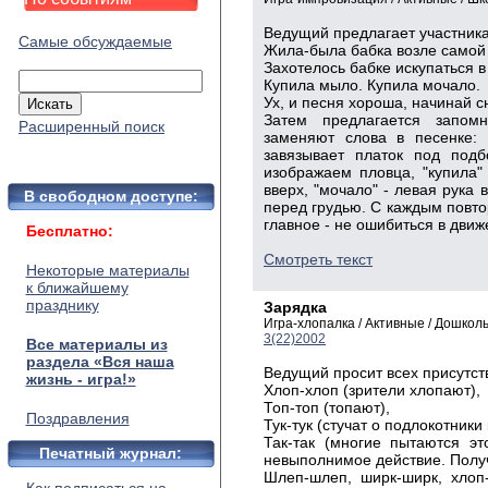
Ведущий предлагает участника
Самые обсуждаемые
Жила-была бабка возле самой 
Захотелось бабке искупаться в
Купила мыло. Купила мочало.
Ух, и песня хороша, начинай с
Затем предлагается запом
Расширенный поиск
заменяют слова в песенке: 
завязывает платок под подбо
изображаем пловца, "купила"
вверх, "мочало" - левая рука 
В свободном доступе:
перед грудью. С каждым повто
главное - не ошибиться в движ
Бесплатно:
Смотреть текст
Некоторые материалы
к ближайшему
празднику
Зарядка
Игра-хлопалка / Активные / Дошкол
3(22)2002
Все материалы из
раздела «Вся наша
Ведущий просит всех присутст
жизнь - игра!»
Хлоп-хлоп (зрители хлопают),
Топ-топ (топают),
Поздравления
Тук-тук (стучат о подлокотники 
Так-так (многие пытаются эт
Печатный журнал:
невыполнимое действие. Получ
Шлеп-шлеп, ширк-ширк, хлоп-х