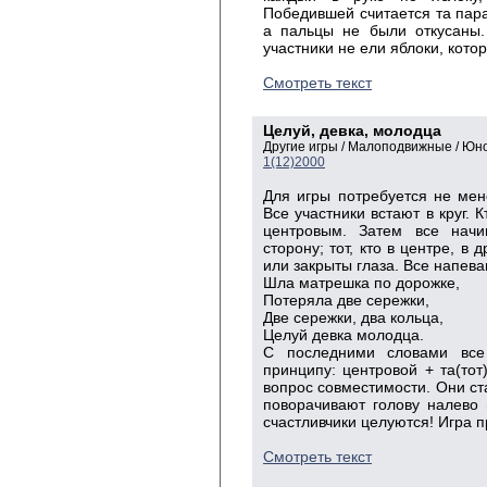
Победившей считается та пара
а пальцы не были откусаны.
участники не ели яблоки, котор
Смотреть текст
Целуй, девка, молодца
Другие игры / Малоподвижные / Ю
1(12)2000
Для игры потребуется не мен
Все участники встают в круг. 
центровым. Затем все начи
сторону; тот, кто в центре, в
или закрыты глаза. Все напева
Шла матрешка по дорожке,
Потеряла две сережки,
Две сережки, два кольца,
Целуй девка молодца.
С последними словами все
принципу: центровой + та(тот
вопрос совместимости. Они ста
поворачивают голову налево 
счастливчики целуются! Игра 
Смотреть текст