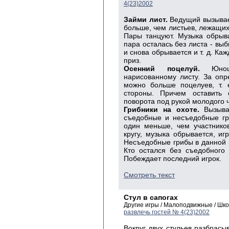
4(23)2002
Займи лист.
Ведущий вызывает
больше, чем листьев, лежащих 
Пары танцуют. Музыка обрыва
пара осталась без листа - выб
и снова обрывается и т. д. Ка
приз.
Осенний поцелуй.
Юноша
нарисованному листу. За оп
можно больше поцелуев, т. 
стороны. Причем оставить 
поворота под рукой молодого 
Грибники на охоте.
Вызывае
съедобные и несъедобные гр
один меньше, чем участников
кругу, музыка обрывается, иг
Несъедобные грибы в данной 
Кто остался без съедобного 
Побеждает последний игрок.
Смотреть текст
Стул в сапогах
Другие игры / Малоподвижные / Шк
развлечь гостей № 4(23)2002
Вокруг двух стульев разбрасы