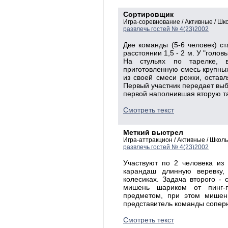
Сортировщик
Игра-соревнование / Активные / Ш
развлечь гостей № 4(23)2002
Две команды (5-6 человек) ст
расстоянии 1,5 - 2 м. У "голов
На стульях по тарелке, 
приготовленную смесь крупны
из своей смеси рожки, оставл
Первый участник передает вы
первой наполнившая вторую та
Смотреть текст
Меткий выстрел
Игра-аттракцион / Активные / Шко
развлечь гостей № 4(23)2002
Участвуют по 2 человека из
карандаш длинную веревку,
колесиках. Задача второго - 
мишень шариком от пинг-
предметом, при этом мишень
представитель команды сопер
Смотреть текст