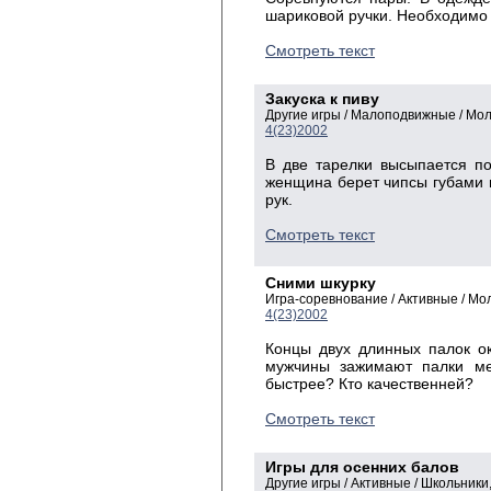
шариковой ручки. Необходимо и
Смотреть текст
Закуска к пиву
Другие игры / Малоподвижные / Мо
4(23)2002
В две тарелки высыпается по
женщина берет чипсы губами 
рук.
Смотреть текст
Сними шкурку
Игра-соревнование / Активные / М
4(23)2002
Концы двух длинных палок ок
мужчины зажимают палки ме
быстрее? Кто качественней?
Смотреть текст
Игры для осенних балов
Другие игры / Активные / Школьник