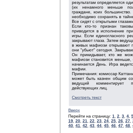
результатам определяется оди
(их ненамного меньше по
граждане, коих большинство. 
необходимо сохранять в тайн
Все сидят с открытыми глазами
Если кто-то признан тако
приводится в исполнение при
игры. Если единогласного ре
закрывают глаза. Затем веду
в живых мафиози открывают гл
они "убьют" сегодня. Закрываю
Он прикидывает, кто же мож
мафиози становится меньше, е
начинается День. Игра ведет
мафии.
Примечания: комиссар Каттани
может быть казнен общим со
ведущий комментирует п
действующих лиц.
Смотреть текст
Вверх
Перейти на страницу:
1
,
2
,
3
,
4
,
19
,
20
,
21
,
22
,
23
,
24
,
25
,
26
,
27
,
40
,
41
,
42
,
43
,
44
,
45
,
46
,
47
,
48
,