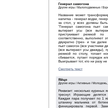
Генерал самогона
Другие игры / Малоподвижные / Вз
Название может трансформир
напитка - генерал водки, гене
за стол, у всех должны быт
"Генерал самогона пьет сам
вытирает усы (все вытира
пристукивает рюмкой по 
соответственно, выполняют э
двукратно (трех- и так далее
пьет самогон (все участники д
(все вытирают усы дважды), п
рюмкой по столу, топает но
сбивается, путает порядок ил
Выигрывает тот, кто ни разу не
Смотреть текст
Яйцо
Другие игры / Активные / Молодежь
Реквизит: несколько куриных я
треснут. Играющие делятся
Каждая пара получает по 1 яй
штанину мальчика от ботин
финишировала первой. Зам