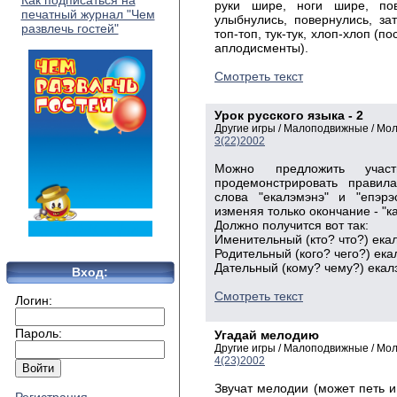
Как подписаться на
руки шире, ноги шире, пов
печатный журнал "Чем
улыбнулись, повернулись, зат
развлечь гостей"
топ-топ, тук-тук, хлоп-хлоп (п
аплодисменты).
Смотреть текст
Урок русского языка - 2
Другие игры / Малоподвижные / Мо
3(22)2002
Можно предложить учас
продемонстрировать правил
слова "екалэмэнэ" и "епэрэ
изменяя только окончание - "ка
Должно получится вот так:
Именительный (кто? что?) екал
Родительный (кого? чего?) ека
Дательный (кому? чему?) екалэ
Вход:
Смотреть текст
Логин:
Пароль:
Угадай мелодию
Другие игры / Малоподвижные / Мо
4(23)2002
Звучат мелодии (может петь и