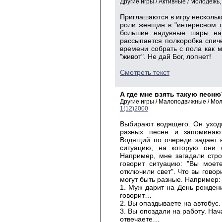
Другие игры / Активные / Молодежь
Приглашаются в игру нескольк
роли женщин в "интересном 
большие надувные шары на
рассыпается полкоробка спиче
времени собрать с пола как 
"живот". Не дай Бог, лопнет!
Смотреть текст
А где мне взять такую песню
Другие игры / Малоподвижные / Мо
1(12)2000
Выбирают водящего. Он уходит
разных песен и запоминают
Водящий по очереди задает 
ситуацию, на которую они о
Например, мне загадали стро
говорит ситуацию: "Вы моет
отключили свет". Что вы говор
могут быть разные. Например:
1. Муж дарит на День рожден
говорит…
2. Вы опаздываете на автобус
3. Вы опоздали на работу. Нач
отвечаете…