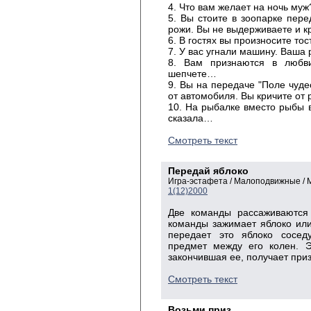
4. Что вам желает на ночь муж
5. Вы стоите в зоопарке пере
рожи. Вы не выдерживаете и 
6. В гостях вы произносите то
7. У вас угнали машину. Ваша
8. Вам признаются в любви
шепчете…
9. Вы на передаче "Поле чуде
от автомобиля. Вы кричите от
10. На рыбалке вместо рыбы 
сказала…
Смотреть текст
Передай яблоко
Игра-эстафета / Малоподвижные / 
1(12)2000
Две команды рассаживаются 
команды зажимает яблоко ил
передает это яблоко сосед
предмет между его колен. Э
закончившая ее, получает приз
Смотреть текст
Возьми приз