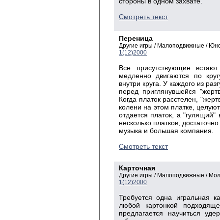
стороны в одном захвате.
Смотреть текст
Переница
Другие игры / Малоподвижные / Ю
1(12)2000
Все присутствующие встают
медленно двигаются по круг
внутри круга. У каждого из ра
перед приглянувшейся "жерт
Когда платок расстелен, "жерт
колени на этом платке, целуют
отдается платок, а "гулящий" 
несколько платков, достаточн
музыка и большая компания.
Смотреть текст
Карточная
Другие игры / Малоподвижные / Мо
1(12)2000
Требуется одна игральная к
любой картонкой подходящ
предлагается научиться уде