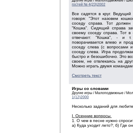
Другие игры / Малоподвижные / Шк
гостей № 4(23)2002
Все садятся в круг. Ведущий
говоря: "Этот назовем кошко
соседу справа. Тот должен 
"Кошка". Сидящий справа за
своему соседу справа. Тот в
отвечают: "Кошка", - и т
поворачивается влево и прод
соседу слева (с вопросами и
соседу слева. Игра продолжае
быстро и безошибочно. Это воз
своем, не отвлекаясь на друг
Можно играть двумя командами
Смотреть текст
Игры со словами
Другие игры / Малоподвижные / Мо
1(12)2000
Несколько заданий для любите
I. Осенние вопросы.
1. О чем в песне нужно спроси
а) Куда уходит лето?; б) Где о