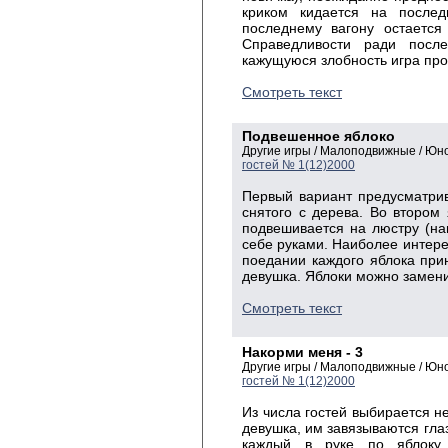
криком кидается на послед
последнему вагону остается
Справедливости ради посл
кажущуюся злобность игра про
Смотреть текст
Подвешенное яблоко
Другие игры / Малоподвижные / Юн
гостей № 1(12)2000
Первый вариант предусматрив
снятого с дерева. Во втором 
подвешивается на люстру (на
себе руками. Наиболее интере
поедании каждого яблока при
девушка. Яблоки можно замени
Смотреть текст
Накорми меня - 3
Другие игры / Малоподвижные / Юн
гостей № 1(12)2000
Из числа гостей выбирается не
девушка, им завязываются глаз
каждый в руке по яблоку,