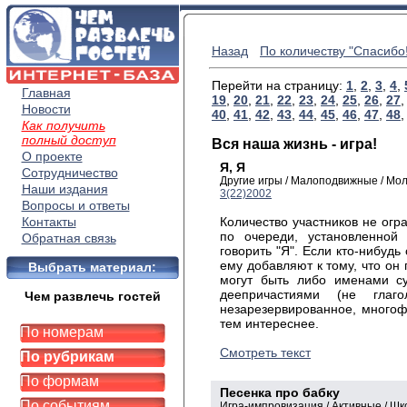
Назад
По количеству "Спасибо!
Перейти на страницу:
1
,
2
,
3
,
4
,
Главная
19
,
20
,
21
,
22
,
23
,
24
,
25
,
26
,
27
Новости
40
,
41
,
42
,
43
,
44
,
45
,
46
,
47
,
48
Как получить
полный доступ
Вся наша жизнь - игра!
О проекте
Я, Я
Сотрудничество
Другие игры / Малоподвижные / Мо
Наши издания
3(22)2002
Вопросы и ответы
Контакты
Количество участников не огр
по очереди, установленной
Обратная связь
говорить "Я". Если кто-нибудь
ему добавляют к тому, что он 
Выбрать материал:
могут быть либо именами су
деепричастиями (не глаг
Чем развлечь гостей
незарезервированное, многоф
тем интереснее.
По номерам
Смотреть текст
По рубрикам
По формам
Песенка про бабку
По событиям
Игра-импровизация / Активные / Шк