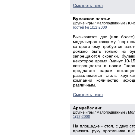
Смотреть текст
Бумажное платье
Другие игры / Малоподвижные / Юн
гостей № 1(12)2000
Вызываются две (или более
модельерах каждому "портному
которого ему требуется изго
должно быть только из бум
запрещаются скрепки, булав
некоторое время (минут 10-15
возвращается в новом "нар
предлагает парам потанц
разваливается столь хрупка
компании количество исхо
различным.
Смотреть текст
Армрейслинг
Другие игры / Малоподвижные / Мо
1(12)2000
На площадке - стол, с двух ст
прижать руку противника к с