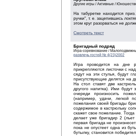
Другие игры / Активные / Юношест
На табуретке находится приз. 
ручки", т. е. зацепившись лок
этом круг разорваться не долже
Смотреть текст
Бригадный подряд
Игра-соревнование / Малоподвижн
развлечь гостей № 4(23)2002
Игра проводится на дне р
прикрепляются листочки с надп
сядут на эти стулья, будут г
присутствующие делятся на дв
На стол ставят две кастрюл
другого напитка). Ими будут 
очереди произносить поже
(например, удачи, легкой п
пожелания своей бригады бриг
содержимое в кастрюльку сопе
скажет свое пожелание. Тогда 
делает уже бригадир 2 (льет
первая бригада не произнесет 
пока не опустеет одна из бу
бутылку, становится победите