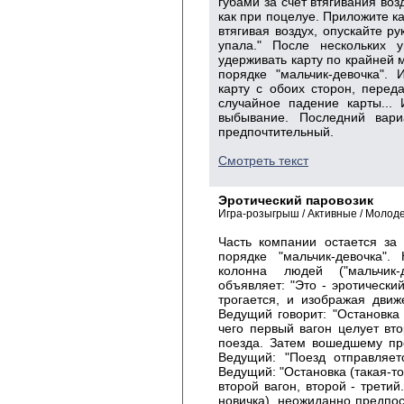
губами за счет втягивания воз
как при поцелуе. Приложите ка
втягивая воздух, опускайте ру
упала." После нескольких 
удерживать карту по крайней м
порядке "мальчик-девочка".
карту с обоих сторон, перед
случайное падение карты...
выбывание. Последний вариа
предпочтительный.
Смотреть текст
Эротический паровозик
Игра-розыгрыш / Активные / Молод
Часть компании остается за
порядке "мальчик-девочка".
колонна людей ("мальчик-
объявляет: "Это - эротически
трогается, и изображая движ
Ведущий говорит: "Остановка 
чего первый вагон целует вто
поезда. Затем вошедшему пре
Ведущий: "Поезд отправляет
Ведущий: "Остановка (такая-то
второй вагон, второй - третий
новичка), неожиданно предпос