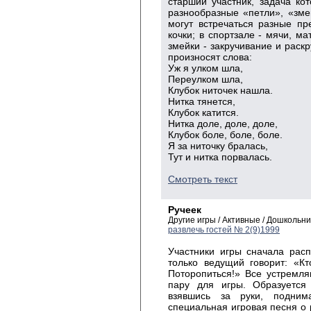
старший участник, задача ко
разнообразные «петли», «змей
могут встречаться разные пр
кочки; в спортзале - мячи, ма
змейки - закручивание и раск
произносят слова:
Уж я улком шла,
Переулком шла,
Клубок ниточек нашла.
Нитка тянется,
Клубок катится.
Нитка доле, доле, доле,
Клубок боле, боле, боле.
Я за ниточку бралась,
Тут и нитка порвалась.
Смотреть текст
Ручеек
Другие игры / Активные / Дошколь
развлечь гостей № 2(9)1999
Участники игры сначала рас
только ведущий говорит: «Кт
Поторопиться!» Все устремля
пару для игры. Образуется
взявшись за руки, подним
специальная игровая песня о 