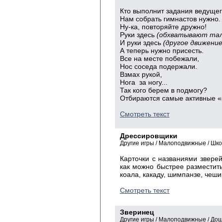
Кто выполнит задания ведуще
Нам собрать гимнастов нужно.
Ну-ка, повторяйте дружно!
Руки здесь
(обхватывают тал
И руки здесь
(другое движение
А теперь нужно присесть.
Все на месте побежали,
Нос соседа подержали.
Взмах рукой,
Нога за ногу...
Так кого берем в подмогу?
Отбираются самые активные «
Смотреть текст
Дрессировщики
Другие игры / Малоподвижные / Шк
Карточки с названиями зверей 
как можно быстрее разместит
коала, какаду, шимпанзе, чешир
Смотреть текст
Зверинец
Другие игры / Малоподвижные / До