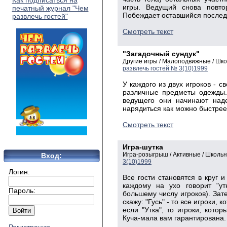
Как подписаться на
игры. Ведущий снова повто
печатный журнал "Чем
Побеждает оставшийся послед
развлечь гостей"
Смотреть текст
"Загадочный сундук"
Другие игры / Малоподвижные / Шк
развлечь гостей № 3(10)1999
У каждого из двух игроков - с
различные предметы одежды.
ведущего они начинают наде
нарядиться как можно быстрее
Смотреть текст
Игра-шутка
Игра-розыгрыш / Активные / Школь
Вход:
3(10)1999
Логин:
Все гости становятся в круг и
каждому на ухо говорит "утк
Пароль:
большему числу игроков). Зат
скажу: "Гусь" - то все игроки, 
если "Утка", то игроки, котор
Куча-мала вам гарантирована.