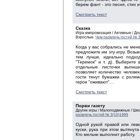
берем фант - это песня, стих и 
Смотреть текст
Сказка
Игра-импровизация / Активные / Д
Взрослые.
Чем развлечь гостей № 
Когда у вас собрались не мене
предложите им эту игру. Возьм
тем лучше, идеально подходя
"Теремок" и т. д). Выберите 
отдельные листочки выпиши
позволяет количество человек,
гости тянут бумажки с ролям
герои "оживают"…
Смотреть текст
Порви газету
Другие игры / Малоподвижные / Шк
развлечь гостей № 3(10)1999
Одной рукой правой или лево
куски, рука при этом вытянута
Кто мельче выполнит работу.