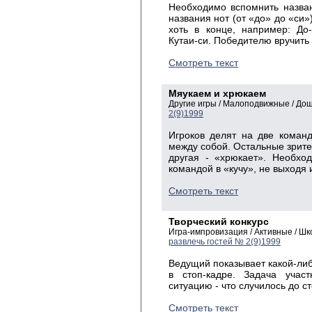
Необходимо вспомнить назван
названия нот (от «до» до «си»)
хоть в конце, например: До-
Кутаи-си. Победителю вручить
Смотреть текст
Мяукаем и хрюкаем
Другие игры / Малоподвижные / До
2(9)1999
Игроков делят на две коман
между собой. Остальные зрите
другая - «хрюкает». Необхо
командой в «кучу», не выходя и
Смотреть текст
Творческий конкурс
Игра-импровизация / Активные / Ш
развлечь гостей № 2(9)1999
Ведущий показывает какой-либ
в стоп-кадре. Задача участ
ситуацию - что случилось до с
Смотреть текст