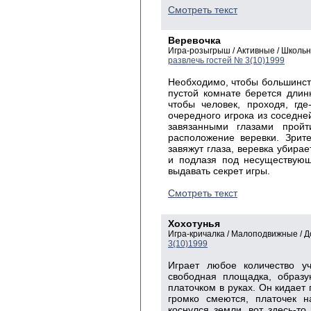
Смотреть текст
Веревочка
Игра-розыгрыш / Активные / Школь
развлечь гостей № 3(10)1999
Необходимо, чтобы большинств
пустой комнате берется длинн
чтобы человек, проходя, где
очередного игрока из соседне
завязанными глазами пройт
расположение веревки. Зрите
завяжут глаза, веревка убирае
и подлазя под несуществующ
выдавать секрет игры.
Смотреть текст
Хохотунья
Игра-кричалка / Малоподвижные / 
3(10)1999
Играет любое количество уч
свободная площадка, образу
платочком в руках. Он кидает 
громко смеются, платочек н
коснулся земли, вот здесь-т