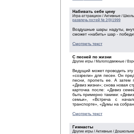
Набивать себе цену
Игра-аттракцион / Активные / Шко
развлечь гостей № 2(9)1999
Воздушные шары надуты, внут
сможет «набить» шар - победи
Смотреть текст
С песней по жизни
Другие игры / Малоподвижные / Вз
Ведущий может проводить эту 
«созрели» для песен. Он пред
песни, пропеть ее. А затем 
«Девиз жизни»; снова новая ст
карточка после: «Девиз семе
быть примерно такими: «Девиз
семьи», «Встреча с начал
транспорте», «Думы на собрани
Смотреть текст
Гимнасты
Другие игры / Активные / Дошкольни