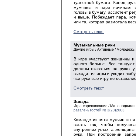
туалетной бумаги. Конец рул
мужчины, и пара начинает в
головы в бумагу, ассистент ре
и выше. Побеждает пара, ко
или та, которая размотала вес
Смотреть текст
Музыкальные руки
Другие игры / Активные / Молодежь
В игре участвуют женщины и
одного больше. Все танцуют
должны оказаться на руках у 
выходит из игры и уводит люб
чьи руки всю игру не оставали
Смотреть текст
Звезда
Игра-соревнование / Малоподвижн
развлечь гостей № 3(28)2003
Команде из пяти мужчин и пя
встать так, чтобы получил
внутренних углах, а женщины 
руки. При построении запре