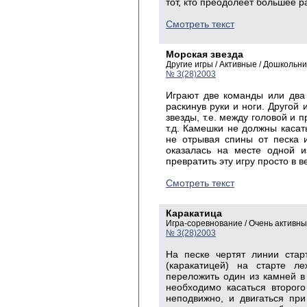
тот, кто преодолеет большее р
Смотреть текст
Морская звезда
Другие игры / Активные / Дошкольн
№ 3(28)2003
Играют две команды или два 
раскинув руки и ноги. Другой 
звезды, т.е. между головой и 
т.д. Камешки не должны касать
не отрывая спины от песка и
оказалась на месте одной и
превратить эту игру просто в 
Смотреть текст
Каракатица
Игра-соревнование / Очень активны
№ 3(28)2003
На песке чертят линии ста
(каракатицей) на старте 
переложить один из камней в
необходимо касаться второг
неподвижно, и двигаться при