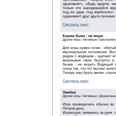
здоровым!», «Будь здоров, ка
только что народившейся ве
под ее удар, под вербохлест.
одаривают друг друга пучками 
Смотреть текст
Корми быка - не мори
Другие игры / Активные / Школьник
Для игры нужен голик - обитый
вертикальном положении. Все
рядом с водящим - щипают его
выказывая свою быстроту и 
бычка - не мори!» Водящий 
снизу так, что тот высоко взлет
Теперь ему брать веник, станов
Смотреть текст
Змейка
Другие игры / Активные / Дошкольн
Игра проводилась обычно во 
Петров день.
Играющие, взявшись за руки, о