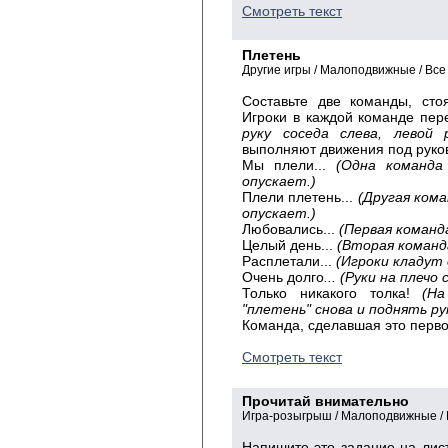
Смотреть текст
Плетень
Другие игры / Малоподвижные / Все
Составьте две команды, сто
Игроки в каждой команде пер
руку соседа слева, левой 
выполняют движения под руков
Мы плели...
(Одна команда 
опускает.)
Плели плетень...
(Другая ком
опускает.)
Любовались...
(Первая команд
Целый день...
(Вторая команд
Расплетали...
(Игроки кладут 
Очень долго
... (Руки на плечо
Только никакого толка!
(Н
"плетень" снова и поднять рук
Команда, сделавшая это перво
Смотреть текст
Прочитай внимательно
Игра-розыгрыш / Малоподвижные / 
Напишите это задание на лист