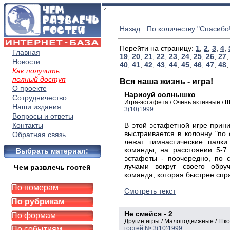
Назад
По количеству "Спасибо!
Перейти на страницу:
1
,
2
,
3
,
4
,
Главная
19
,
20
,
21
,
22
,
23
,
24
,
25
,
26
,
27
Новости
40
,
41
,
42
,
43
,
44
,
45
,
46
,
47
,
48
Как получить
полный доступ
Вся наша жизнь - игра!
О проекте
Нарисуй солнышко
Сотрудничество
Игра-эстафета / Очень активные /
Наши издания
3(10)1999
Вопросы и ответы
Контакты
В этой эстафетной игре прин
выстраивается в колонну "по
Обратная связь
лежат гимнастические палки
команды, на расстоянии 5-7 
Выбрать материал:
эстафеты - поочередно, по с
лучами вокруг своего обру
Чем развлечь гостей
команда, которая быстрее спр
По номерам
Смотреть текст
По рубрикам
Не смейся - 2
По формам
Другие игры / Малоподвижные / Шк
По событиям
гостей № 3(10)1999