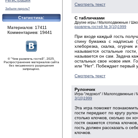
Регистрация
Смотреть текст
Забыли пароль?
Статистика:
С табличками
Другие игры / Малоподвижные / Шк
развлечь гостей № 3(10)1999
Материалов: 17411
Комментариев: 19441
При входе каждый гость получ
спину бумажка с надписью (
хлеборезка, скалка, огурчик и
называются остальные гости,
называется он сам. Задача каж
© "Чем развлечь гостей", 2025.
остальных свое новое имя. Го
Распространение материалов сайта
или "Нет". Побеждает первый 
без письменного разрешения
запрещено.
Смотреть текст
Рулончик
Игра-"ледокол" / Малоподвижные /
3(10)1999
Эта игра поможет познакомит
гости передают по кругу руло
столько клочков, сколько он хо
гостя окажется стопка клочко
гость должен рассказать о себ
клочков.