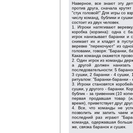
Наверное, все знают эту де
против друга, сначала крутят 
"стук головой!" Для игры со в
числу команд, бублики и сушки
состоит из двух человек.
1. Игроки натягивают веревку
коробка (корзина): одна с б
игрок нанизывает баранки и с
снимает их и кладет в пусту
веревке "перекочуют" из одно
головами, говоря: "Баранки, ба
Какая команда окажется пров
2. Один игрок из команды держ
а другой должен нанизать
последовательности: 5 баранок 
3 сушки, 2 баранки - 4 сушки, 
ритуалом: "Баранки-баранки - с
3. Игроки становятся коробей
сушки, у другого - баранки. К
бублик - за гривенник (10 копе
первая продавшая товар (
время), приветствует друг друг
4. Все, что команды не усп
позволить им запить чаем и
последний раз играют "Бара
команда, одержавшая больше 
же, связка баранок и сушек.