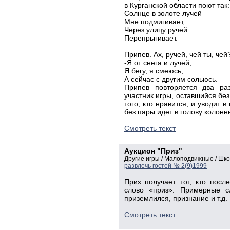
в Курганской области поют так:
Солнце в золоте лучей
Мне подмигивает,
Через улицу ручей
Перепрыгивает.
Припев. Ах, ручей, чей ты, чей
-Я от снега и лучей,
Я бегу, я смеюсь,
А сейчас с другим сольюсь.
Припев повторяется два ра
участник игры, оставшийся без
того, кто нравится, и уводит в
без пары идет в голову колонн
Смотреть текст
Аукцион "Приз"
Другие игры / Малоподвижные / Шк
развлечь гостей № 2(9)1999
Приз получает тот, кто пос
слово «приз». Примерные сл
приземлился, признание и т.д.
Смотреть текст