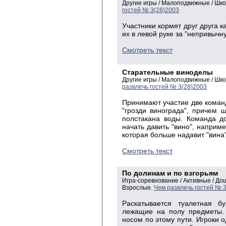
Другие игры / Малоподвижные / Шк
гостей № 3(28)2003
Участники кормят друг друга 
их в левой руке за "непривычную
Смотреть текст
Старательные виноделы
Другие игры / Малоподвижные / Шк
развлечь гостей № 3(28)2003
Принимают участие две коман
"грозди винограда", причем 
полстакана воды. Команда д
начать давить "вино", наприме
которая больше надавит "вина"
Смотреть текст
По долинам и по взгорьям
Игра-соревнование / Активные / Д
Взрослые.
Чем развлечь гостей № 
Раскатывается туалетная бу
лежащие на полу предметы. 
носом по этому пути. Игроки о