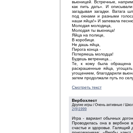
вьюницей. Встречные, наприме
как пить дать». И описывали
загадывая загадки. Ватага ш
под окнами и разными голос
наши яйца!» И запевала песню
Молодая молодица,
Молодая ты вьюница!
Яйца на полице,
В коробице.
Не дашь яйца,
Пирога конца -
Потеряешь молодца!
Будешь ветреница...
Те, к кому была обращена 
раскрашенные яйца, угощать
угощением, благодарили вьюна
затем продолжали путь по сел
Смотреть текст
Вербохлест
Другие игры / Очень активные / Шк
2(9)1999
Игра - вариант обычных догон
Проводилась она в вербное в
счастье и здоровье. Галящий д
приговаривая: «Вербы хлест