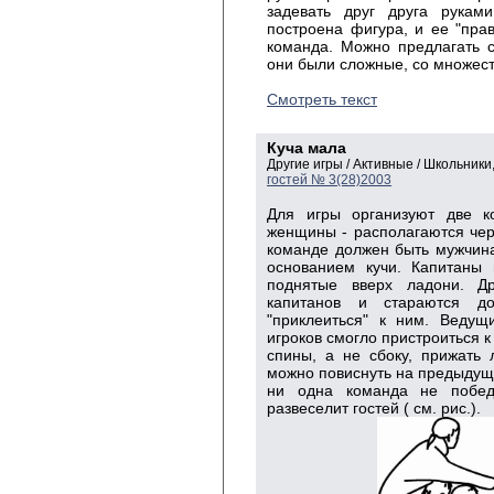
задевать друг друга рукам
построена фигура, и ее "прав
команда. Можно предлагать 
они были сложные, со множест
Смотреть текст
Куча мала
Другие игры / Активные / Школьник
гостей № 3(28)2003
Для игры организуют две к
женщины - располагаются чере
команде должен быть мужчина
основанием кучи. Капитаны
поднятые вверх ладони. Д
капитанов и стараются до
"приклеиться" к ним. Ведущ
игроков смогло пристроиться к
спины, а не сбоку, прижать 
можно повиснуть на предыдуще
ни одна команда не побед
развеселит гостей ( см. рис.).