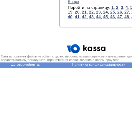
Вверх
Перейти на страницу:
1
,
2
,
3
,
4
,
19
,
20
,
21
,
22
,
23
,
24
,
25
,
26
,
27
,
40
,
41
,
42
,
43
,
44
,
45
,
46
,
47
,
48
,
Сайт использует файлы «cookie» с целью персонализации сервисов и повышения удо
обрабатывались, пожалуйста, ограничьте их использование в своём браузере.
Договор-оферта.
Политика конфиденциальности.