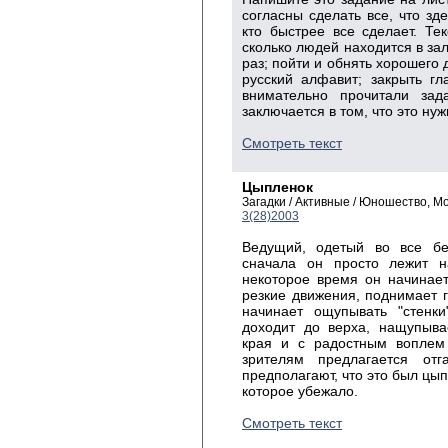
согласны сделать все, что зде
кто быстрее все сделает. Тек
сколько людей находится в зал
раз; пойти и обнять хорошего 
русский алфавит; закрыть гл
внимательно прочитали зад
заключается в том, что это ну
Смотреть текст
Цыпленок
Загадки / Активные / Юношество, 
3(28)2003
Ведущий, одетый во все бе
сначала он просто лежит на
некоторое время он начинае
резкие движения, поднимает го
начинает ощупывать "стенки
доходит до верха, нащупывае
края и с радостным воплем 
зрителям предлагается от
предполагают, что это был цып
которое убежало.
Смотреть текст