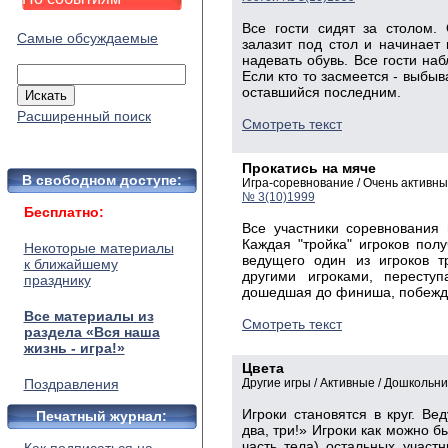
Все гости сидят за столом.
Самые обсуждаемые
залазит под стол и начинает 
надевать обувь. Все гости на
Если кто то засмеется - выбыв
оставшийся последним.
Расширенный поиск
Смотреть текст
Прокатись на мяче
В свободном доступе:
Игра-соревнование / Очень активн
№ 3(10)1999
Бесплатно:
Все участники соревнования
Каждая "тройка" игроков пол
Некоторые материалы
ведущего один из игроков т
к ближайшему
другими игроками, переступ
празднику
дошедшая до финиша, побежд
Все материалы из
Смотреть текст
раздела «Вся наша
жизнь - игра!»
Цвета
Поздравления
Другие игры / Активные / Дошкольн
Игроки становятся в круг. Ве
Печатный журнал:
два, три!» Игроки как можно б
часть тела) остальных участн