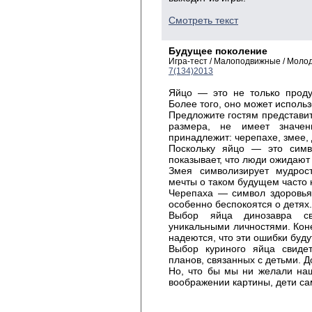
Смотреть текст
Будущее поколение
Игра-тест / Малоподвижные / Моло
7(134)2013
Яйцо — это не только проду
Более того, оно может использ
Предложите гостям представить
размера, не имеет значен
принадлежит: черепахе, змее, 
Поскольку яйцо — это симв
показывает, что люди ожидают
Змея символизирует мудрост
мечты о таком будущем часто 
Черепаха — символ здоровья
особенно беспокоятся о детях.
Выбор яйца динозавра св
уникальными личностями. Коне
надеются, что эти ошибки буд
Выбор куриного яйца свидет
планов, связанных с детьми. До
Но, что бы мы ни желали на
воображении картины, дети сам