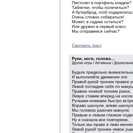
Пистолет в портфель кладем?
Таблетки, чтобы полечиться?
А бутерброд, чтоб подкрепить
Очень сложно собираться!
Может, в садике остаться?
Или дружно в первый класс
Мы отправимся сейчас?
Смотреть текст
Руки, ноги, голова…
Другие игры / Активные / Дошкольн
Будьте предельно внимательны
И выполняйте движения эти:
Правой рукой тронем правое у
Левой погладим себя по макуш
Правою ножкой топнем разок,
Левую ставим вперед на носок
Ручками-ножками быстро встря
Вправо шагнули, влево шагнул
Мы головою разочек кивнули,
Правым и левым глазком подм
Ну и сначала все повторяем,
Только мы право и лево меняе
Левой рукой тронем левое ушк