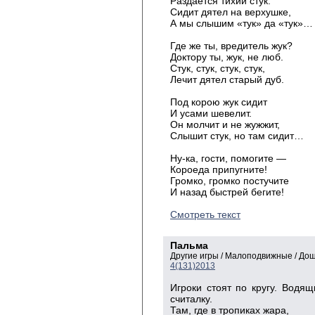
Раздается тихий стук.
Сидит дятел на верхушке,
А мы слышим «тук» да «тук»…
Где же ты, вредитель жук?
Доктору ты, жук, не люб.
Стук, стук, стук, стук,
Лечит дятел старый дуб.
Под корою жук сидит
И усами шевелит.
Он молчит и не жужжит,
Слышит стук, но там сидит…
Ну-ка, гости, помогите —
Короеда припугните!
Громко, громко постучите
И назад быстрей бегите!
Смотреть текст
Пальма
Другие игры / Малоподвижные / До
4(131)2013
Игроки стоят по кругу. Водя
считалку.
Там, где в тропиках жара,