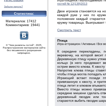
Регистрация
Игра-поединок / Малоподвижные /
гостей № 12(139)2013
Забыли пароль?
Двое игроков становятся на но
Статистика:
каждой руке у них по кружк
положении каждый старается
Материалов: 17412
кружку товарища. Выигрывает т
Комментариев: 19441
Смотреть текст
Птица
Игра-аттракцион / Активные / Все в
© "Чем развлечь гостей", 2025.
Распространение материалов сайта
без письменного разрешения
К середине перекладины, п
запрещено.
веревочку, на которой висит
Деревянную птицу нужно утяже
кольцо (в него продевают в
острие вместо клюва. К хвосту
Напротив клюва птицы ставят
чтобы птица могла попадать кл
Играющий встает позади пт
привязанную к хвосту, и притя
птица летит и клювом втыкаетс
Вместо птицы можно привяза
середине мишени сделать отве
деревянный гвоздик или то
стараются выбить гвоздик шар