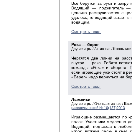
Все берутся за руки и закруч
Водящий — поджигатель — д
цепочка раскручивается с це
удалось, то водящий встает в 
водящим.
Смотреть текст
Река — берег
Другие игры / Активные / Школьник
Чертятся две линии на расс
внутри — река. Ребята встаю
команды «Река» и «Берег». П
если играющие уже стоят в рек
«Берег» надо вернуться на бе
Смотреть текст
Лыжники
Другие игры / Очень активные / Шк
развлечь гостей № 10(137)2013
Играющие размещаются по кр
палок. Участники медленно дв
Водящий, подъехав к любому
игрок, воткнув палки в снег