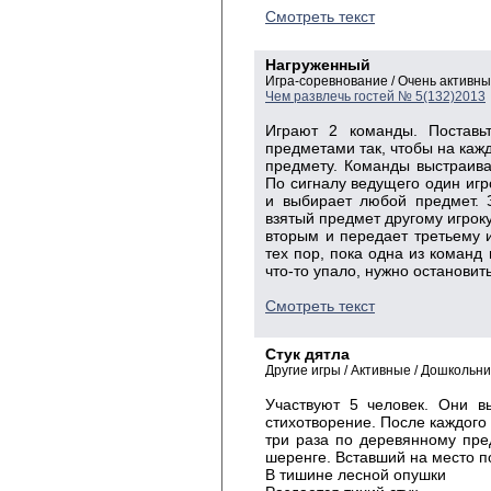
Смотреть текст
Нагруженный
Игра-соревнование / Очень активн
Чем развлечь гостей № 5(132)2013
Играют 2 команды. Поставь
предметами так, чтобы на каж
предмету. Команды выстраива
По сигналу ведущего один игр
и выбирает любой предмет. 
взятый предмет другому игроку
вторым и передает третьему и
тех пор, пока одна из команд 
что-то упало, нужно остановит
Смотреть текст
Стук дятла
Другие игры / Активные / Дошкольн
Участвуют 5 человек. Они в
стихотворение. После каждого 
три раза по деревянному пре
шеренге. Вставший на место п
В тишине лесной опушки