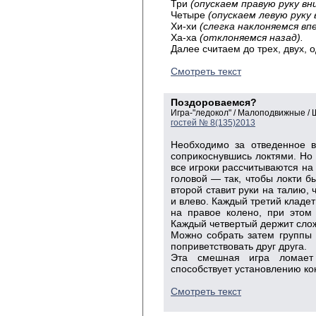
Три
(опускаем правую руку вни
Четыре
(опускаем левую руку 
Хи-хи
(слегка наклоняемся впе
Ха-ха
(отклоняемся назад).
Далее считаем до трех, двух, 
Смотреть текст
Поздороваемся?
Игра-"ледокол" / Малоподвижные /
гостей № 8(135)2013
Необходимо за отведенное в
соприкоснувшись локтями. Но н
все игроки рассчитываются на
головой — так, чтобы локти 
второй ставит руки на талию,
и влево. Каждый третий кладет
на правое колено, при этом 
Каждый четвертый держит слож
Можно собрать затем группы (
поприветствовать друг друга.
Эта смешная игра ломает 
способствует установлению ко
Смотреть текст