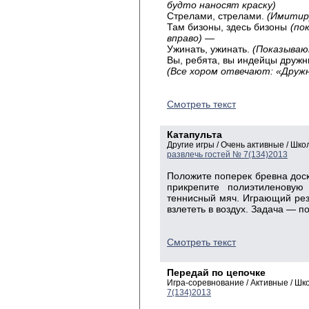
будто наносят краску)
Стрелами, стрелами.
(Имитир
Там бизоны, здесь бизоны
(по
вправо)
—
Ужинать, ужинать.
(Показывают
Вы, ребята, вы индейцы друж
(Все хором отвечают: «Дружн
Смотреть текст
Катапульта
Другие игры / Очень активные / Шк
развлечь гостей № 7(134)2013
Положите поперек бревна доску
прикрепите полиэтиленовую
теннисный мяч. Играющий резк
взлететь в воздух. Задача — п
Смотреть текст
Передай по цепочке
Игра-соревнование / Активные / Ш
7(134)2013