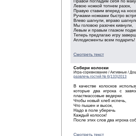
Правой погладим себя по маку
Левою ножкой топнем разок,
Правую ставим вперед на носо
Ручками-ножками быстро встря
Влево шагнули, вправо шагнул
Мы головою разочек кивнули,
Левым и правым глазком подм
Теперь предлагаю игру заверш
Аплодисменты всем подарить!
Смотреть текст
Собери колоски
Игра-соревнование / Активные / Д
развлечь гостей № 6(133)2013
В качестве колосков исполь
которые два игрока с завя
пластмассовые ведерки.
Чтобы новый хлеб испечь,
Что пышен и высок,
Надо в поле уберечь
Каждый колосок!
После этих слов два игрока со
Смотреть текст