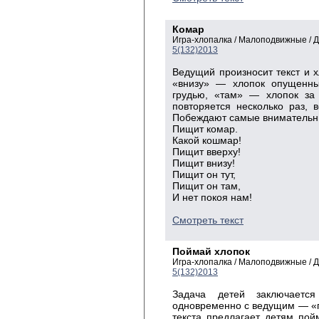
Комар
Игра-хлопалка / Малоподвижные / 
5(132)2013
Ведущий произносит текст и х
«внизу» — хлопок опущенны
грудью, «там» — хлопок за 
повторяется несколько раз, 
Побеждают самые внимательн
Пищит комар.
Какой кошмар!
Пищит вверху!
Пищит внизу!
Пищит он тут,
Пищит он там,
И нет покоя нам!
Смотреть текст
Поймай хлопок
Игра-хлопалка / Малоподвижные / 
5(132)2013
Задача детей заключается
одновременно с ведущим — «п
текста предлагает детям пой