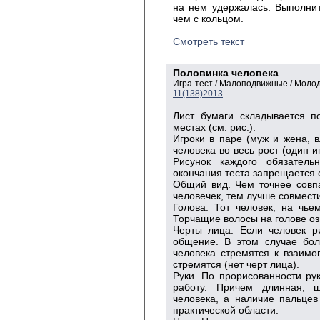
на нем удержалась. Выполнит
чем с кольцом.
Смотреть текст
Половинка человека
Игра-тест / Малоподвижные / Моло
11(138)2013
Лист бумаги складывается п
местах (см. рис.).
Игроки в паре (муж и жена, 
человека во весь рост (один 
Рисунок каждого обязатель
окончания теста запрещается 
Общий вид. Чем точнее совп
человечек, тем лучше совмест
Голова. Тот человек, на чье
Торчащие волосы на голове о
Черты лица. Если человек р
общение. В этом случае бол
человека стремятся к взаимо
стремятся (нет черт лица).
Руки. По прорисованности ру
работу. Причем длинная, ш
человека, а наличие пальцев
практической области.