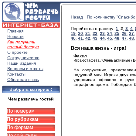
Назад
По количеству "Спасибо!
Перейти на страницу:
1
,
2
,
3
,
4
,
Главная
19
,
20
,
21
,
22
,
23
,
24
,
25
,
26
,
27
Новости
40
,
41
,
42
,
43
,
44
,
45
,
46
,
47
,
48
Как получить
полный доступ
Вся наша жизнь - игра!
О проекте
Факел
Сотрудничество
Игра-эстафета / Очень активные / В
Наши издания
Вопросы и ответы
На сооружение, представле
Контакты
надувной мяч. Игроки двух ко
Обратная связь
удерживая «факел» в руке
штрафное время. Побеждает б
Выбрать материал:
Чем развлечь гостей
По номерам
По рубрикам
По формам
По событиям