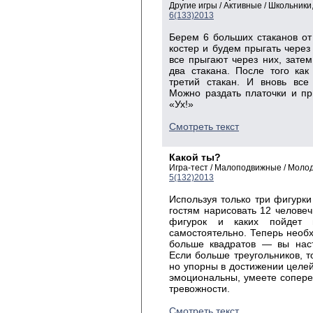
Другие игры / Активные / Школьник
6(133)2013
Берем 6 больших стаканов от
костер и будем прыгать через 
все прыгают через них, затем
два стакана. После того ка
третий стакан. И вновь все
Можно раздать платочки и пр
«Ух!»
Смотреть текст
Какой ты?
Игра-тест / Малоподвижные / Моло
5(132)2013
Используя только три фигурки 
гостям нарисовать 12 человеч
фигурок и каких пойдет 
самостоятельно. Теперь необх
больше квадратов — вы нас
Если больше треугольников, т
но упорны в достижении целей.
эмоциональны, умеете сопере
тревожности.
Смотреть текст