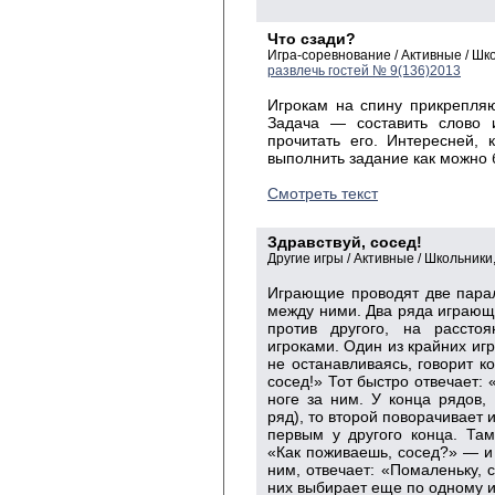
Что сзади?
Игра-соревнование / Активные / Ш
развлечь гостей № 9(136)2013
Игрокам на спину прикрепляю
Задача — составить слово и
прочитать его. Интересней, 
выполнить задание как можно 
Смотреть текст
Здравствуй, сосед!
Другие игры / Активные / Школьник
Играющие проводят две пара
между ними. Два ряда играющи
против другого, на рассто
игроками. Один из крайних игр
не останавливаясь, говорит к
сосед!» Тот быстро отвечает: 
ноге за ним. У конца рядов,
ряд), то второй поворачивает 
первым у другого конца. Там
«Как поживаешь, сосед?» — и 
ним, отвечает: «Помаленьку, 
них выбирает еще по одному и