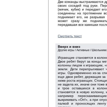
Две команды выстраиваются др
своих соседей под руки. Пе
(мячик, кубик) и передает е
соединены на протяжении вс
поднимает его, не разрывая 
может сразу же поднимать
передавшая все камешки посл
Смотреть текст
Вверх и вниз
Другие игры / Активные / Школьники
Играющие становятся в колонн
Двое ребят берут за концы ме
колонны лицом к играющим, «п
земли. Дети перепрыгивают 
игры. Одновременно из-за сп
еще двое ребят, держащие за 
ниже роста играющих. Стоящие
не задела их, иначе они тоже 
и трое оставшихся в коло
становятся в новую колонну, 
например перескакивающи
выкрикивать «Оп!», а при оп
палкой и проносящих ленту