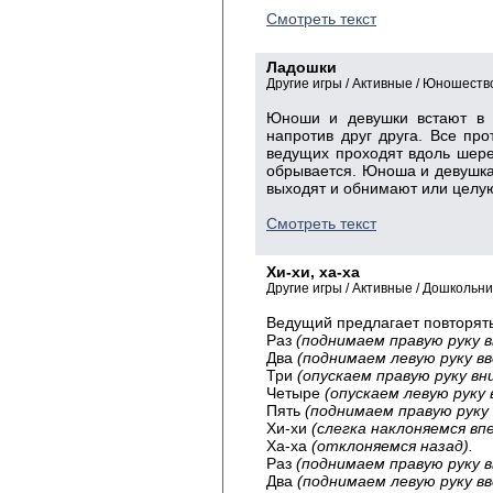
Смотреть текст
Ладошки
Другие игры / Активные / Юношест
Юноши и девушки встают в 
напротив друг друга. Все пр
ведущих проходят вдоль шере
обрывается. Юноша и девушка,
выходят и обнимают или целую
Смотреть текст
Хи-хи, ха-ха
Другие игры / Активные / Дошкольн
Ведущий предлагает повторять
Раз
(поднимаем правую руку в
Два
(поднимаем левую руку вв
Три
(опускаем правую руку вни
Четыре
(опускаем левую руку 
Пять
(поднимаем правую руку 
Хи-хи
(слегка наклоняемся впе
Ха-ха
(отклоняемся назад).
Раз
(поднимаем правую руку в
Два
(поднимаем левую руку вв