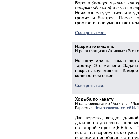
Ворона
(машут руками, как к
открытый клюв)
и села на са
Начинать следует тихо и мед
громче и быстрее. После то
громкости, они уменьшают тем
Смотреть текст
Накройте мишень
Игра-аттракцион / Активные / Все в
На полу или на земле черти
тарелку. Это мишени. Задача
накрыть круг-мишень. Каждо
количеством очков.
Смотреть текст
Ходьба по канату
Игра-соревнование / Активные / Д
Взрослые.
Чем развлечь гостей № 
Две веревки, каждая длиной
делится на две части: полови
на второй через 5,5-6,5 м. 
встает на веревку около узла
веревку и перебирая ее в р