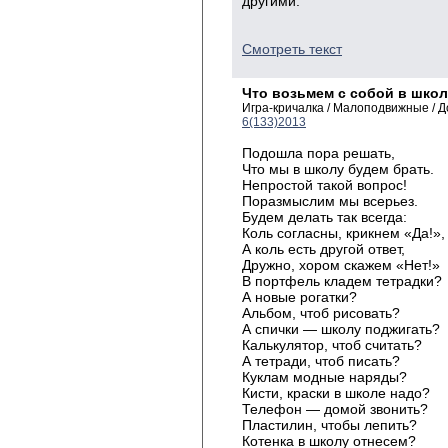
другими.
Смотреть текст
Что возьмем с собой в шко
Игра-кричалка / Малоподвижные / 
6(133)2013
Подошла пора решать,
Что мы в школу будем брать.
Непростой такой вопрос!
Поразмыслим мы всерьез.
Будем делать так всегда:
Коль согласны, крикнем «Да!»,
А коль есть другой ответ,
Дружно, хором скажем «Нет!»
В портфель кладем тетрадки?
А новые рогатки?
Альбом, чтоб рисовать?
А спички — школу поджигать?
Калькулятор, чтоб считать?
А тетради, чтоб писать?
Куклам модные наряды?
Кисти, краски в школе надо?
Телефон — домой звонить?
Пластилин, чтобы лепить?
Котенка в школу отнесем?