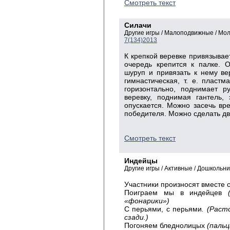
Смотреть текст
Силачи
Другие игры / Малоподвижные / Мо
7(134)2013
К крепкой веревке привязывает
очередь крепится к палке. 
шуруп и привязать к нему ве
гимнастическая, т. е. пласт
горизонтально, поднимает р
веревку, поднимая гантель,
опускается. Можно засечь вр
победителя. Можно сделать дв
Смотреть текст
Индейцы
Другие игры / Активные / Дошкольн
Участники произносят вместе 
Поиграем мы в индейцев
«фонарики»)
С перьями, с перьями
. (Рас
сзади.)
Погоняем бледнолицых
(паль