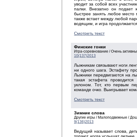
уводит за собой всех участник
палки. Внезапно он подает 
быстрее занять любое место 
также встает между любой пар
водящим, и игра продолжается
Смотреть текст
Финские гонки
Игра-соревнование / Очень активны
10(137)2013
Лыжникам связывают ноги лент
ни одного шага. Эстафету пр
Лыжники передвигаются на лы
такая эстафета проводится
уклоном. Тот, кто первым п
команде очко. Выигрывает ком
Смотреть текст
Зимние слова
Другие игры / Малоподвижные / До
9(136)2013
Ведущий называет слова, дети
топают, когда услышат летнее.