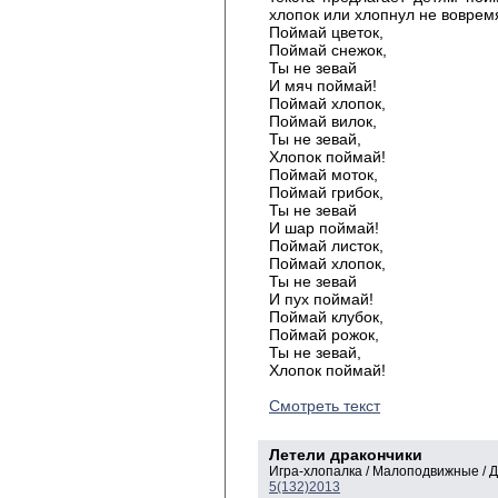
хлопок или хлопнул не вовремя
Поймай цветок,
Поймай снежок,
Ты не зевай
И мяч поймай!
Поймай хлопок,
Поймай вилок,
Ты не зевай,
Хлопок поймай!
Поймай моток,
Поймай грибок,
Ты не зевай
И шар поймай!
Поймай листок,
Поймай хлопок,
Ты не зевай
И пух поймай!
Поймай клубок,
Поймай рожок,
Ты не зевай,
Хлопок поймай!
Смотреть текст
Летели дракончики
Игра-хлопалка / Малоподвижные / 
5(132)2013