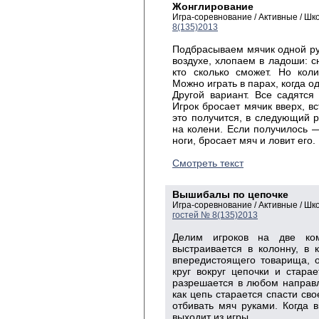
Жонглирование
Игра-соревнование / Активные / Ш
8(135)2013
Подбрасываем мячик одной рук
воздухе, хлопаем в ладоши: с
кто сколько сможет. Но кол
Можно играть в парах, когда од
Другой вариант. Все садятся
Игрок бросает мячик вверх, вс
это получится, в следующий ра
на колени. Если получилось —
ноги, бросает мяч и ловит его.
Смотреть текст
Вышибалы по цепочке
Игра-соревнование / Активные / Ш
гостей № 8(135)2013
Делим игроков на две ко
выстраивается в колонну, в 
впередистоящего товарища, о
круг вокруг цепочки и стара
разрешается в любом направл
как цепь старается спасти св
отбивать мяч руками. Когда 
выходит из игры.