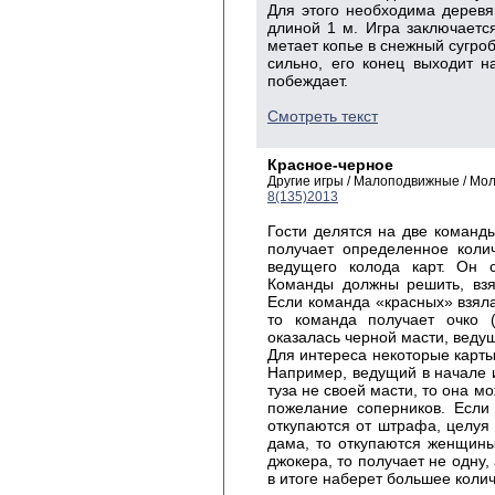
Для этого необходима деревя
длиной 1 м. Игра заключается
метает копье в снежный сугроб
сильно, его конец выходит н
побеждает.
Смотреть текст
Красное-черное
Другие игры / Малоподвижные / Мо
8(135)2013
Гости делятся на две команд
получает определенное коли
ведущего колода карт. Он с
Команды должны решить, взя
Если команда «красных» взяла 
то команда получает очко (
оказалась черной масти, ведущ
Для интереса некоторые карты
Например, ведущий в начале 
туза не своей масти, то она м
пожелание соперников. Если
откупаются от штрафа, целуя
дама, то откупаются женщины
джокера, то получает не одну,
в итоге наберет большее коли