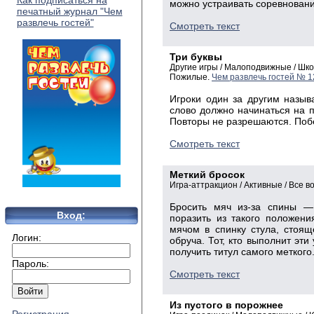
Как подписаться на
можно устраивать соревновани
печатный журнал "Чем
развлечь гостей"
Смотреть текст
Три буквы
Другие игры / Малоподвижные / Шк
Пожилые.
Чем развлечь гостей № 1
Игроки один за другим назыв
слово должно начинаться на п
Повторы не разрешаются. Побе
Смотреть текст
Меткий бросок
Игра-аттракцион / Активные / Все в
Бросить мяч из-за спины —
Вход:
поразить из такого положен
мячом в спинку стула, стоящ
Логин:
обруча. Тот, кто выполнит эти
получить титул самого меткого
Пароль:
Смотреть текст
Из пустого в порожнее