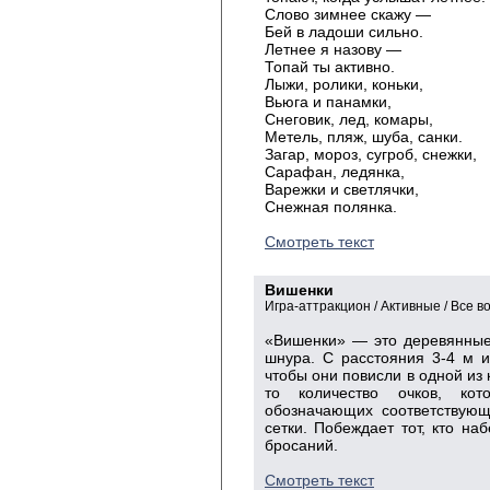
Слово зимнее скажу —
Бей в ладоши сильно.
Летнее я назову —
Топай ты активно.
Лыжи, ролики, коньки,
Вьюга и панамки,
Снеговик, лед, комары,
Метель, пляж, шуба, санки.
Загар, мороз, сугроб, снежки,
Сарафан, ледянка,
Варежки и светлячки,
Снежная полянка.
Смотреть текст
Вишенки
Игра-аттракцион / Активные / Все в
«Вишенки» — это деревянные
шнура. С расстояния 3-4 м и
чтобы они повисли в одной из 
то количество очков, кот
обозначающих соответствующ
сетки. Побеждает тот, кто на
бросаний.
Смотреть текст