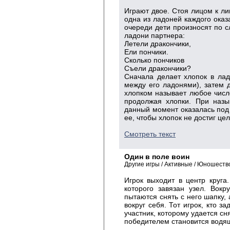
Играют двое. Стоя лицом к лиц
одна из ладоней каждого ока
очереди дети произносят по сл
ладони партнера:
Летели дракончики,
Ели пончики.
Сколько пончиков
Съели дракончики?
Сначала делает хлопок в лад
между его ладонями), затем др
хлопком называет любое число
продолжая хлопки. При назы
данный момент оказалась под
ее, чтобы хлопок не достиг цел
Смотреть текст
Один в поле воин
Другие игры / Активные / Юношест
Игрок выходит в центр круг
которого завязан узел. Вокр
пытаются снять с него шапку,
вокруг себя. Тот игрок, кто 
участник, которому удается сня
победителем становится водя