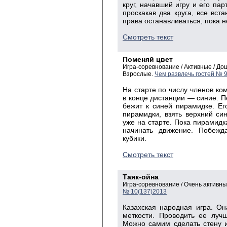
круг, начавший игру и его па
проскакав два круга, все вста
права останавливаться, пока н
Смотреть текст
Поменяй цвет
Игра-соревнование / Активные / Д
Взрослые.
Чем развлечь гостей № 
На старте по числу членов ко
в конце дистанции — синие. П
бежит к синей пирамидке. Ег
пирамидки, взять верхний си
уже на старте. Пока пирамидк
начинать движение. Побежд
кубики.
Смотреть текст
Таяк-ойна
Игра-соревнование / Очень активн
№ 10(137)2013
Казахская народная игра. Он
меткости. Проводить ее луч
Можно самим сделать стену и