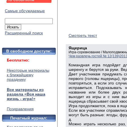
Самые обсуждаемые
Расширенный поиск
Смотреть текст
Ящерица
В свободном доступе:
Игра-соревнование / Малоподвижны
Чем развлечь гостей № 12(139)201
Бесплатно:
Командная игра подойдет дл
шеренгу и берутся за руки. В
Некоторые материалы
Дает участникам придумать сл
к ближайшему
первого (головы ящерицы), п
празднику
повторяться, а если это случи
исправиться. Подсказывать 
Все материалы из
название или более двух ра
раздела «Вся наша
выходит из игры и с ним вы
жизнь - игра!»
ящерица сбрасывает свой хвос
Игра продолжается, пока в ящ
Поздравления
Если все участники справилис
могут быть разные: ягоды, фру
Печатный журнал:
д.
Можно играть несколько раз