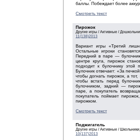
баллы. Побеждает более аккур
Смотреть текст
Пирожок
Другие игры / Активные / Дошкольн
11(138)2013
Вариант игры «Третий лишн
Остальные игроки становятс
Передний в паре — булочник
центре круга, пирожок стан
подходит к булочнику этой 
Булочник отвечает: «За печкой
чтобы догнать пирожок, а тот,
чтобы встать перед булочни
булочником, задний — пирож
паре, а покупатель возвраща
покупатель поймает пирожок
пирожком.
Смотреть текст
Поджигатель
Другие игры / Активные / Школьник
10(137)2013