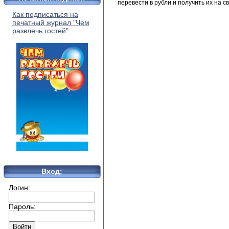
перевести в рубли и получить их на св
Как подписаться на
печатный журнал "Чем
развлечь гостей"
Вход:
Логин:
Пароль: