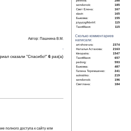
petrova:
288
sem4enok:
185
Свет Елена:
167
slavir:
165
Быковка:
155
jctyyzzgfkbnhf:
115
ТаняМаня:
115
Сколько комментариев
Автор: Пашнина В.М.
написали:
art-show-ura:
2374
Наталья Астахова:
2163
kleopatra:
1547
риал сказали "Спасибо!"
6
раз(а)
ТаняМаня:
657
pedorg:
593
Быковка:
487
Галина Теремшенко:
241
solnishko:
219
sem4enok:
196
Светлана:
184
е полного доступа к сайту или