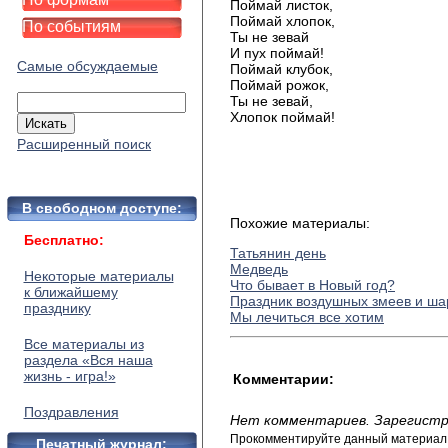
Поймай листок,
Поймай хлопок,
По событиям
Ты не зевай
И пух поймай!
Самые обсуждаемые
Поймай клубок,
Поймай рожок,
Ты не зевай,
Хлопок поймай!
Расширенный поиск
В свободном доступе:
Похожие материалы:
Бесплатно:
Татьянин день
Медведь
Некоторые материалы
Что бывает в Новый год?
к ближайшему
Праздник воздушных змеев и ша
празднику
Мы лечиться все хотим
Все материалы из
раздела «Вся наша
жизнь - игра!»
Комментарии:
Поздравления
Нет комментариев. Зарегистр
Прокомментируйте данный материал и
Печатный журнал: