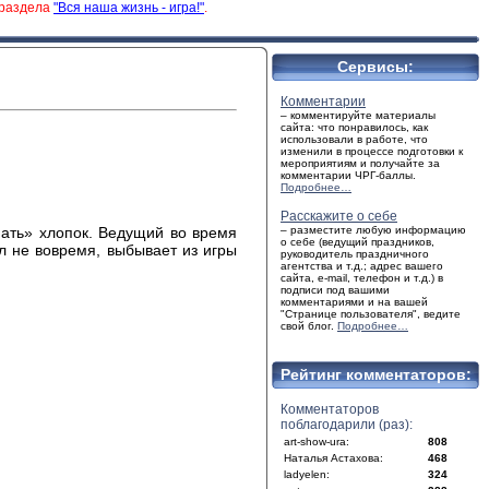
 раздела
"Вся наша жизнь - игра!"
.
Сервисы:
Комментарии
– комментируйте материалы
сайта: что понравилось, как
использовали в работе, что
изменили в процессе подготовки к
мероприятиям и получайте за
комментарии ЧРГ-баллы.
Подробнее…
Расскажите о себе
ать» хлопок. Ведущий во время
– разместите любую информацию
о себе (ведущий праздников,
л не вовремя, выбывает из игры
руководитель праздничного
агентства и т.д.; адрес вашего
сайта, e-mail, телефон и т.д.) в
подписи под вашими
комментариями и на вашей
"Странице пользователя", ведите
свой блог.
Подробнее…
Рейтинг комментаторов:
Комментаторов
поблагодарили (раз):
art-show-ura:
808
Наталья Астахова:
468
ladyelen:
324