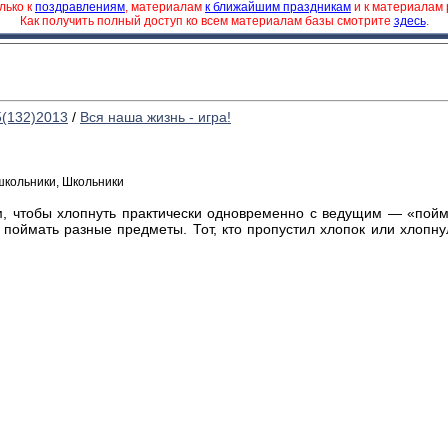
лько к
поздравлениям
, материалам
к ближайшим праздникам
и к материалам
Как получить полный доступ ко всем материалам базы смотрите
здесь
.
5(132)2013
/
Вся наша жизнь - игра!
школьники, Школьники
м, чтобы хлопнуть практически одновременно с ведущим — «пойм
 поймать разные предметы. Тот, кто пропустил хлопок или хлопну