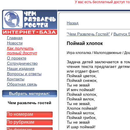
У вас есть бесплатный доступ то
Назад
"Чем Развлечь Гостей"
/
Выпуск 
Главная
Новости
Поймай хлопок
Как получить
полный доступ
Игра-хлопалка / Малоподвижные / До
О проекте
Задача детей заключается в то
Сотрудничество
чтения текста предлагает детям
Наши издания
или отдает фант.
Вопросы и ответы
Поймай цветок,
Контакты
Поймай снежок,
Обратная связь
Ты не зевай
И мяч поймай!
Выбрать материал:
Поймай хлопок,
Поймай вилок,
Чем развлечь гостей
Ты не зевай,
Хлопок поймай!
Поймай моток,
По номерам
Поймай грибок,
По рубрикам
Ты не зевай
И шар поймай!
По формам