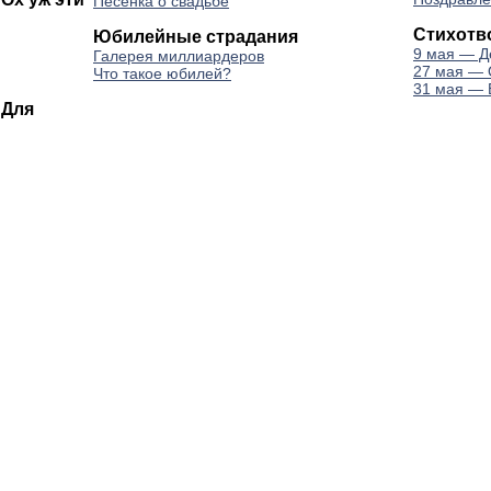
Песенка о свадьбе
Стихотв
Юбилейные страдания
9 мая — Д
Галерея миллиардеров
27 мая — 
Что такое юбилей?
31 мая — 
 Для