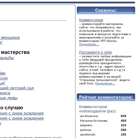
Сервисы:
Комментарии
– комментируйте материалы
сайта: что понравилось, как
использовали в работе, что
изменили в процессе подготовки к
т женщина
мероприятиям и получайте за
комментарии ЧРГ-баллы.
м!
Подробнее…
 мастерства
Расскажите о себе
– разместите любую информацию
вадьбы
о себе (ведущий праздников,
руководитель праздничного
агентства и т.д.; адрес вашего
сайта, e-mail, телефон и т.д.) в
бви
подписи под вашими
комментариями и на вашей
есня
"Странице пользователя", ведите
ья!
свой блог.
Подробнее…
ший детский сад
знесе
Рейтинг комментаторов:
ные девы
Комментаторов
по случаю
поблагодарили (раз):
ния с днем рождения
art-show-ura:
808
ния с днем рождения
Наталья Астахова:
468
е
ladyelen:
324
petrova:
288
sem4enok:
185
ние работникам детского сада