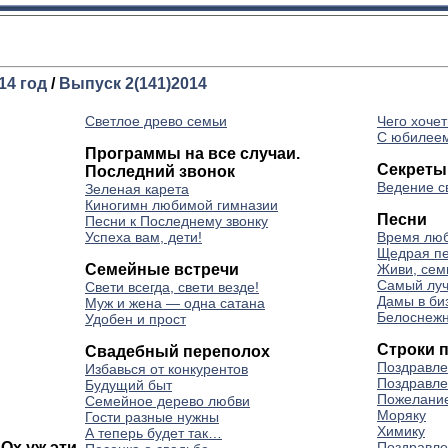
14 год
/
Выпуск 2(141)2014
Светлое древо семьи
Чего хоче
С юбилее
Программы на все случаи.
Секреты
Последний звонок
Ведение с
Зеленая карета
Киногимн любимой гимназии
Песни
Песни к Последнему звонку
Успеха вам, дети!
Время лю
Щедрая п
Семейные встречи
Живи, сем
Самый луч
Свети всегда, свети везде!
Дамы в би
Муж и жена — одна сатана
Белоснеж
Удобен и прост
Строки 
Свадебный переполох
Поздравле
Избавься от конкурентов
Поздравле
Будущий быт
Пожелани
Семейное дерево любви
Моряку
Гости разные нужны
Химику
А теперь будет так…
Ох уж эти
Поздравле