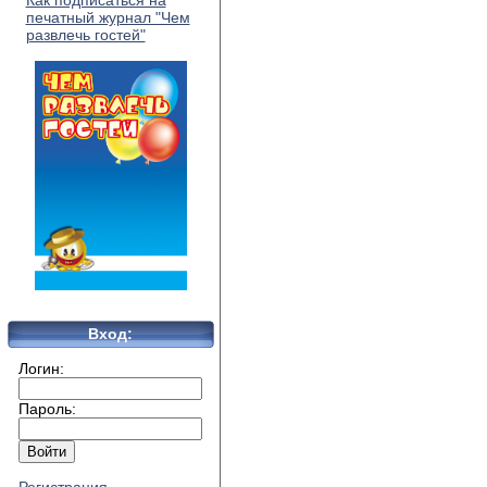
Как подписаться на
печатный журнал "Чем
развлечь гостей"
Вход:
Логин:
Пароль: