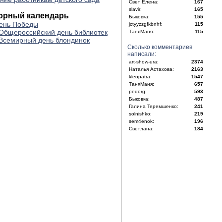
Свет Елена:
167
slavir:
165
орный календарь
Быковка:
155
ень Победы
jctyyzzgfkbnhf:
115
Общероссийский день библиотек
ТаняМаня:
115
Всемирный день блондинок
Сколько комментариев
написали:
art-show-ura:
2374
Наталья Астахова:
2163
kleopatra:
1547
ТаняМаня:
657
pedorg:
593
Быковка:
487
Галина Теремшенко:
241
solnishko:
219
sem4enok:
196
Светлана:
184