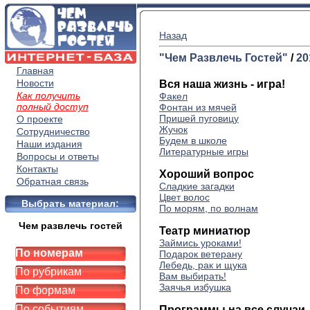
Назад
"Чем Развлечь Гостей"
/
20
Главная
Новости
Вся наша жизнь - игра!
Как получить
Факел
полный доступ
Фонтан из мячей
Пришей пуговицу
О проекте
Жучок
Сотрудничество
Будем в школе
Наши издания
Литературные игры
Вопросы и ответы
Контакты
Хороший вопрос
Обратная связь
Сладкие загадки
Цвет волос
Выбрать материал:
По морям, по волнам
Чем развлечь гостей
Театр миниатюр
Займись уроками!
По номерам
Подарок ветерану
Лебедь, рак и щука
По рубрикам
Вам выбирать!
Заячья избушка
По формам
По событиям
Программы на все случаи. 