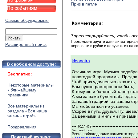
Приз в петле
По событиям
Самые обсуждаемые
Комментарии:
Зарегистрируйтесь, чтобы ос
Прокомментируйте данный материал и
Расширенный поиск
перевести в рубли и получить их на св
kleopatra
В свободном доступе:
Отличная игра. Музыка подобран
Бесплатно:
новогодней программы. Предлаг
Чтоб приз удачненько схватить,
Некоторые материалы
Вам нужно расторопным быть,
к ближайшему
К тому же и балетный танец ста
празднику
А мы за вами будем наблюдать
За вашей грацией, за вашим ст
Все материалы из
Мы любоваться не устанем.
раздела «Вся наша
Скорее в путь, друзья. Ну, шеве
жизнь - игра!»
За ценными и милыми призами!
---
-----------------------------
Подпись:
Поздравления
Нет подписи
Всего поблагодарили комментатора: 
Печатный журнал: