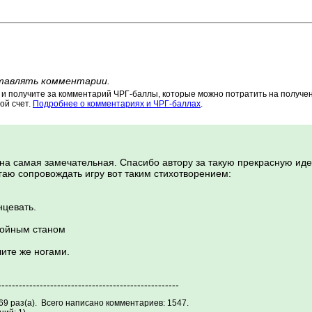
тавлять комментарии.
 получите за комментарий ЧРГ-баллы, которые можно потратить на получени
ой счет.
Подробнее о комментариях и ЧРГ-баллах
.
а самая замечательная. Спасибо автору за такую прекрасную идею
аю сопровождать игру вот таким стихотворением:
нцевать.
ройным станом
лите же ногами.
----------------------------------------------------
69 раз(а). Всего написано комментариев: 1547.