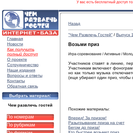
У вас есть бесплатный доступ то
Назад
"Чем Развлечь Гостей"
/
Выпуск 
Главная
Новости
Возьми приз
Как получить
полный доступ
Игра-соревнование / Активные / Мол
О проекте
Участников ставят в линию, пе
Сотрудничество
Участникам включают фонограмм
Наши издания
но как только музыка отключает
Вопросы и ответы
(еще убирают один приз, чтобы 
Контакты
Обратная связь
Выбрать материал:
Чем развлечь гостей
Похожие материалы:
По номерам
Вперед! За призом!
Разыгрывание приза на счет
По рубрикам
Бегом до приза!
Кто быстрее возьмет приз
По формам