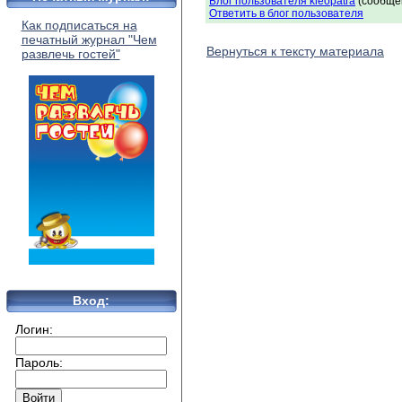
Блог пользователя kleopatra
(сообщен
Ответить в блог пользователя
Как подписаться на
печатный журнал "Чем
Вернуться к тексту материала
развлечь гостей"
Вход:
Логин:
Пароль: