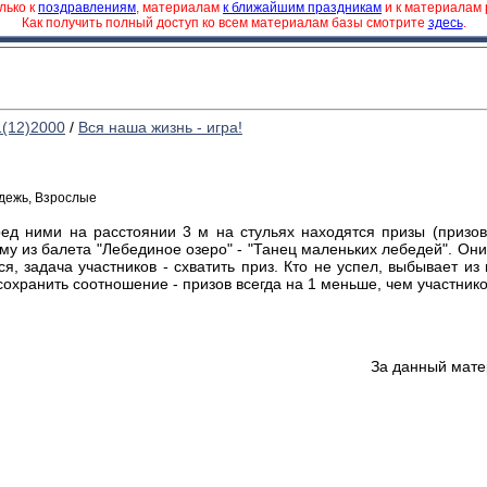
лько к
поздравлениям
, материалам
к ближайшим праздникам
и к материалам
Как получить полный доступ ко всем материалам базы смотрите
здесь
.
1(12)2000
/
Вся наша жизнь - игра!
одежь, Взрослые
ред ними на расстоянии 3 м на стульях находятся призы (призов
у из балета "Лебединое озеро" - "Танец маленьких лебедей". Они
ся, задача участников - схватить приз. Кто не успел, выбывает из
сохранить соотношение - призов всегда на 1 меньше, чем участнико
За данный мате