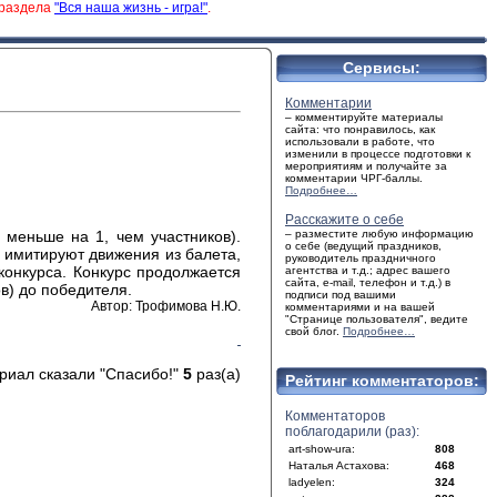
 раздела
"Вся наша жизнь - игра!"
.
Сервисы:
Комментарии
– комментируйте материалы
сайта: что понравилось, как
использовали в работе, что
изменили в процессе подготовки к
мероприятиям и получайте за
комментарии ЧРГ-баллы.
Подробнее…
Расскажите о себе
 меньше на 1, чем участников).
– разместите любую информацию
о себе (ведущий праздников,
 имитируют движения из балета,
руководитель праздничного
 конкурса. Конкурс продолжается
агентства и т.д.; адрес вашего
сайта, e-mail, телефон и т.д.) в
в) до победителя.
подписи под вашими
Автор: Трофимова Н.Ю.
комментариями и на вашей
"Странице пользователя", ведите
свой блог.
Подробнее…
риал сказали "Спасибо!"
5
раз(а)
Рейтинг комментаторов:
Комментаторов
поблагодарили (раз):
art-show-ura:
808
Наталья Астахова:
468
ladyelen:
324