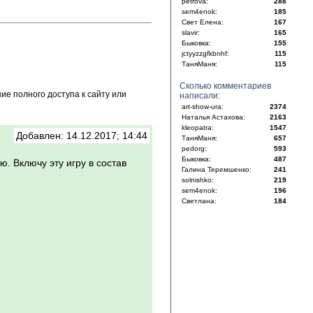
petrova:
288
sem4enok:
185
Свет Елена:
167
slavir:
165
Быковка:
155
jctyyzzgfkbnhf:
115
ТаняМаня:
115
Сколько комментариев
е полного доступа к сайту или
написали:
art-show-ura:
2374
Наталья Астахова:
2163
kleopatra:
1547
Добавлен: 14.12.2017; 14:44
ТаняМаня:
657
pedorg:
593
Быковка:
487
. Включу эту игру в состав
Галина Теремшенко:
241
solnishko:
219
sem4enok:
196
Светлана:
184