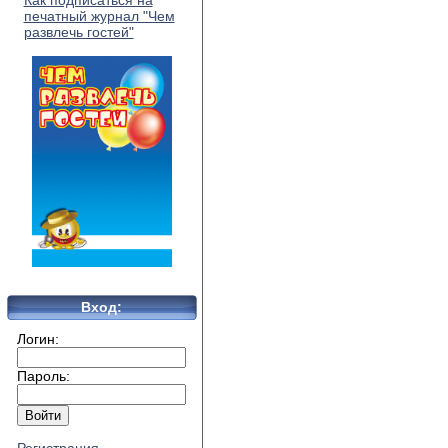
Как подписаться на
печатный журнал "Чем
развлечь гостей"
Вход:
Логин:
Пароль: