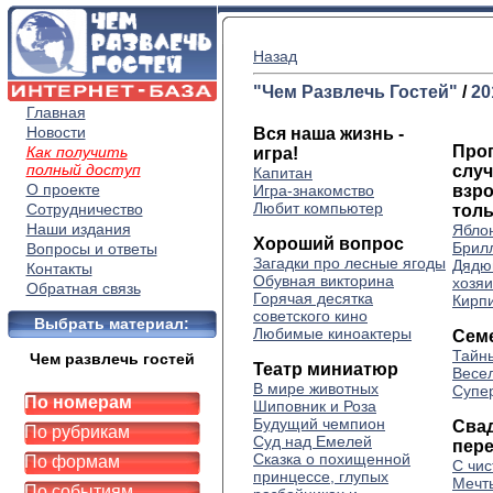
Назад
"Чем Развлечь Гостей"
/
20
Главная
Новости
Вся наша жизнь -
Про
Как получить
игра!
полный доступ
случ
Капитан
О проекте
Игра-знакомство
взро
Любит компьютер
Сотрудничество
тол
Наши издания
Яблон
Хороший вопрос
Брил
Вопросы и ответы
Загадки про лесные ягоды
Дядю
Контакты
Обувная викторина
хозяи
Обратная связь
Горячая десятка
Кирп
советского кино
Выбрать материал:
Любимые киноактеры
Сем
Тайн
Чем развлечь гостей
Театр миниатюр
Весе
В мире животных
Супе
По номерам
Шиповник и Роза
Будущий чемпион
Сва
По рубрикам
Суд над Емелей
пер
Сказка о похищенной
По формам
С чис
принцессе, глупых
Мечт
По событиям