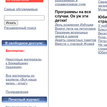
разбойниках и
Свад
справедливом суде
загад
Самые обсуждаемые
Музы
Программы на все
случаи. Ох уж эти
Юби
детки!
стр
День рождения Избушки
У поб
Расширенный поиск
Вокруг лета на летоплане
Блес
Праздник воздушных
Весел
змеев и шаров
Куда
Девять секретных пакетов
Пята
В свободном доступе:
Вместе с пчелкой Жужей
Не ча
стра
Бесплатно:
Юбил
Некоторые материалы
к ближайшему
празднику
Все материалы из
раздела «Вся наша
жизнь - игра!»
Поздравления
Печатный журнал: