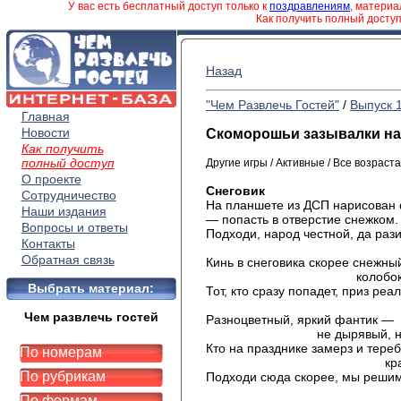
У вас есть бесплатный доступ только к
поздравлениям
, матери
Как получить полный досту
Назад
"Чем Развлечь Гостей"
/
Выпуск 
Главная
Новости
Скоморошьи зазывалки на
Как получить
полный доступ
Другие игры / Активные / Все возраста
О проекте
Снеговик
Сотрудничество
На планшете из ДСП нарисован с
Наши издания
— попасть в отверстие снежком.
Вопросы и ответы
Подходи, народ честной, да рази
Контакты
не ст
Обратная связь
Кинь в снеговика скорее снежны
колобок прос
Выбрать материал:
Тот, кто сразу попадет, приз реа
обрете
Чем развлечь гостей
Разноцветный, яркий фантик —
не дырявый, не пу
Кто на празднике замерз и тереб
По номерам
красный н
По рубрикам
Подходи сюда скорее, мы решим
вопро
По формам