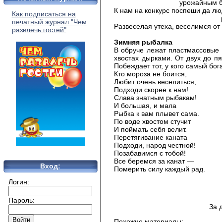
урожайным будет
К нам на конкурс поспеши да л
Как подписаться на
рассме
печатный журнал "Чем
Развеселая утеха, веселимся от
развлечь гостей"
Зимняя рыбалка
В обруче лежат пластмассовые
хвостах дырками. От двух до пя
Побеждает тот, у кого самый бог
Кто мороза не боится,
Любит очень веселиться,
Подходи скорее к нам!
Слава знатным рыбакам!
И большая, и мала
Рыбка к вам плывет сама.
По воде хвостом стучит
И поймать себя велит.
Перетягивание каната
Подходи, народ честной!
Позабавимся с тобой!
Все беремся за канат —
Вход:
Померить силу каждый рад.
Логин:
Пароль:
За 
Похожие материалы: