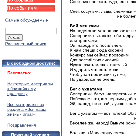
Снеговик наш хоть куда, ест в л
холо
По событиям
Снег, сосульки, льды, снежинки 
не болеет нико
Самые обсуждаемые
Бой мешками
На подставки устанавливается т
Соперники пытаются сбить друг
или тряпками.
Расширенный поиск
Эй, народ, кто посильней,
К нам спеши сюда скорей!
Конкурс мы сейчас проводим
Для российских силачей.
В свободном доступе:
Нужно взять мешок тяжелый
И ударить что есть мочи,
Бесплатно:
Чтоб упал противник тут же,
Но ударился не очень.
Некоторые материалы
к ближайшему
Бег с ухватами
празднику
Соперники бегут наперегонки с
Побеждает тот, кто первым добе
Эй, народ, не зевай, лучше к на
Все материалы из
подбег
раздела «Вся наша
Бег с ухватом — вот потеха! Обг
жизнь - игра!»
не засып
Веселее же, народ! Выньте рожи
Поздравления
из бор
Больше в Масленицу смеха —
Печатный журнал: