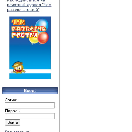
Как подписаться на
печатный журнал "Чем
развлечь гостей"
Вход:
Логин:
Пароль: