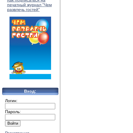
Как подписаться на
печатный журнал "Чем
развлечь гостей"
Вход:
Логин:
Пароль: