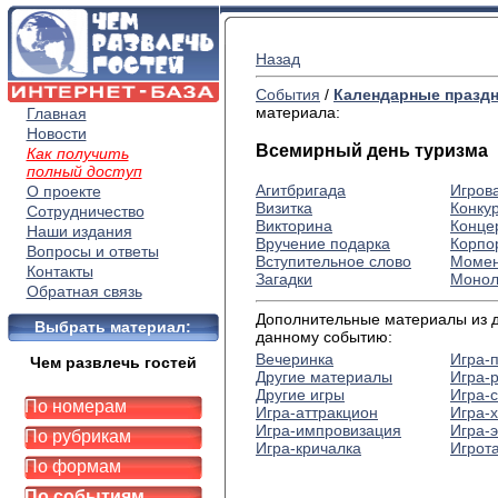
Назад
События
/
Календарные празд
материала:
Главная
Новости
Всемирный день туризма
Как получить
полный доступ
Агитбригада
Игров
О проекте
Визитка
Конку
Сотрудничество
Викторина
Конце
Наши издания
Вручение подарка
Корпо
Вопросы и ответы
Вступительное слово
Момен
Контакты
Загадки
Монол
Обратная связь
Дополнительные материалы из др
Выбрать материал:
данному событию:
Вечеринка
Игра-
Чем развлечь гостей
Другие материалы
Игра-
Другие игры
Игра-
По номерам
Игра-аттракцион
Игра-
Игра-импровизация
Игра-
По рубрикам
Игра-кричалка
Игрот
По формам
По событиям