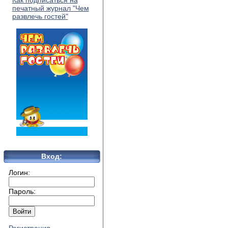
Как подписаться на
печатный журнал "Чем
развлечь гостей"
Вход:
Логин:
Пароль: