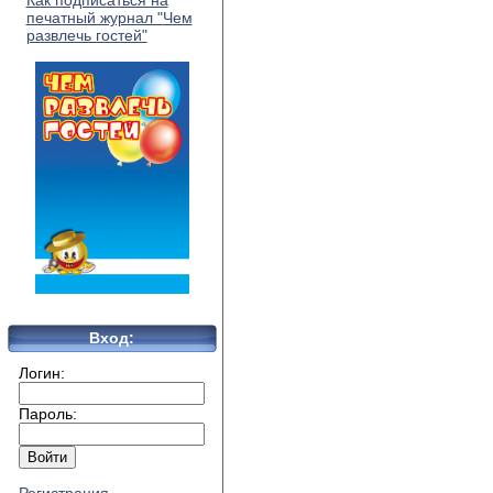
Как подписаться на
печатный журнал "Чем
развлечь гостей"
Вход:
Логин:
Пароль: