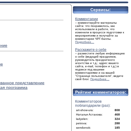
Сервисы:
Комментарии
– комментируйте материалы
сайта: что понравилось, как
использовали в работе, что
изменили в процессе подготовки к
мероприятиям и получайте за
комментарии ЧРГ-баллы.
Подробнее…
ение
Расскажите о себе
– разместите любую информацию
о себе (ведущий праздников,
руководитель праздничного
агентства и т.д.; адрес вашего
ие
сайта, e-mail, телефон и т.д.) в
подписи под вашими
комментариями и на вашей
"Странице пользователя", ведите
свой блог.
Подробнее…
ованное представление
кая программа
Рейтинг комментаторов:
Комментаторов
поблагодарили (раз):
art-show-ura:
808
Наталья Астахова:
468
ladyelen:
324
petrova:
288
sem4enok:
185