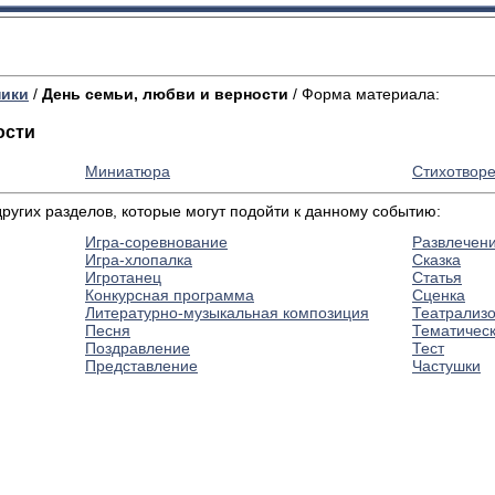
ники
/
День семьи, любви и верности
/ Форма материала:
ости
Миниатюра
Стихотвор
угих разделов, которые могут подойти к данному событию:
Игра-соревнование
Развлечен
Игра-хлопалка
Сказка
Игротанец
Статья
Конкурсная программа
Сценка
Литературно-музыкальная композиция
Театрализ
Песня
Тематичес
Поздравление
Тест
Представление
Частушки