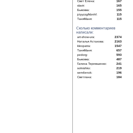
Свет Елена:
167
slavir:
165
Быковка:
155
jctyyzzgfkbnhf:
115
ТаняМаня:
115
Сколько комментариев
написали:
art-show-ura:
2374
Наталья Астахова:
2163
kleopatra:
1547
ТаняМаня:
657
pedorg:
593
Быковка:
487
Галина Теремшенко:
241
solnishko:
219
sem4enok:
196
Светлана:
184