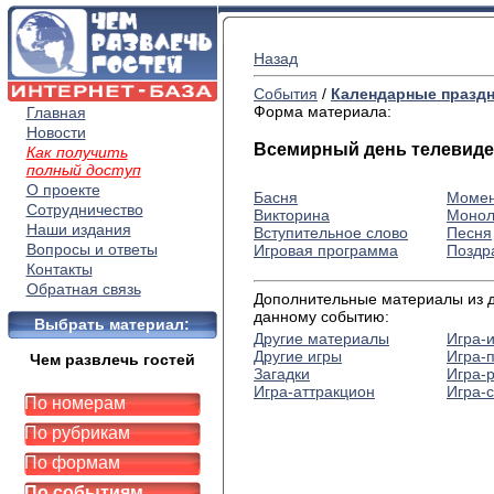
Назад
События
/
Календарные празд
Форма материала:
Главная
Новости
Всемирный день телевид
Как получить
полный доступ
О проекте
Басня
Момен
Сотрудничество
Викторина
Монол
Наши издания
Вступительное слово
Песня
Вопросы и ответы
Игровая программа
Поздр
Контакты
Обратная связь
Дополнительные материалы из др
данному событию:
Выбрать материал:
Другие материалы
Игра-
Другие игры
Игра-
Чем развлечь гостей
Загадки
Игра-
Игра-аттракцион
Игра-
По номерам
По рубрикам
По формам
По событиям