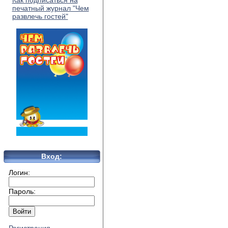
Как подписаться на
печатный журнал "Чем
развлечь гостей"
Вход:
Логин:
Пароль: