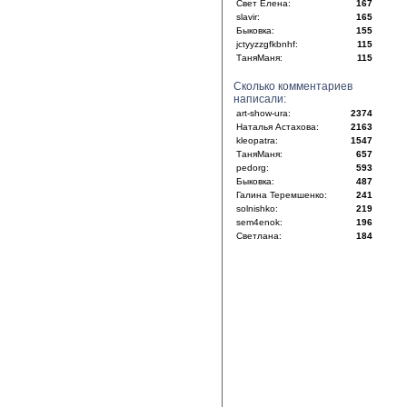
Свет Елена:
167
slavir:
165
Быковка:
155
jctyyzzgfkbnhf:
115
ТаняМаня:
115
Сколько комментариев
написали:
art-show-ura:
2374
Наталья Астахова:
2163
kleopatra:
1547
ТаняМаня:
657
pedorg:
593
Быковка:
487
Галина Теремшенко:
241
solnishko:
219
sem4enok:
196
Светлана:
184