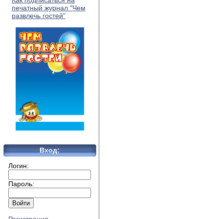
Как подписаться на
печатный журнал "Чем
развлечь гостей"
Вход:
Логин:
Пароль: