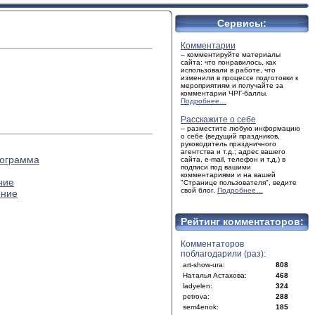
Сервисы:
Комментарии
– комментируйте материалы
сайта: что понравилось, как
использовали в работе, что
изменили в процессе подготовки к
мероприятиям и получайте за
комментарии ЧРГ-баллы.
Подробнее…
Расскажите о себе
– разместите любую информацию
о себе (ведущий праздников,
руководитель праздничного
агентства и т.д.; адрес вашего
рограмма
сайта, e-mail, телефон и т.д.) в
подписи под вашими
комментариями и на вашей
ние
"Странице пользователя", ведите
свой блог.
Подробнее…
ение
Рейтинг комментаторов:
Комментаторов
поблагодарили (раз):
art-show-ura:
808
Наталья Астахова:
468
ladyelen:
324
petrova:
288
sem4enok:
185