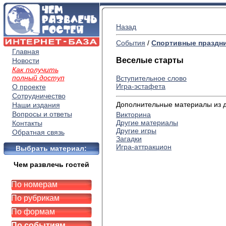
Назад
События
/
Спортивные праздн
Главная
Веселые старты
Новости
Как получить
полный доступ
Вступительное слово
Игра-эстафета
О проекте
Сотрудничество
Дополнительные материалы из др
Наши издания
Вопросы и ответы
Викторина
Другие материалы
Контакты
Другие игры
Обратная связь
Загадки
Игра-аттракцион
Выбрать материал:
Чем развлечь гостей
По номерам
По рубрикам
По формам
По событиям