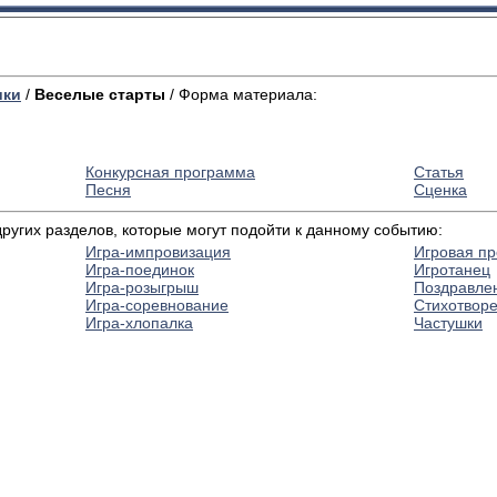
ики
/
Веселые старты
/ Форма материала:
Конкурсная программа
Статья
Песня
Сценка
угих разделов, которые могут подойти к данному событию:
Игра-импровизация
Игровая п
Игра-поединок
Игротанец
Игра-розыгрыш
Поздравле
Игра-соревнование
Стихотвор
Игра-хлопалка
Частушки