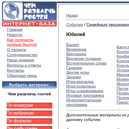
Назад
События
/
Семейные праздник
Главная
Юбилей
Новости
Как получить
полный доступ
Банкет
Капус
Вечеринка
О проекте
Конку
Викторина
Сотрудничество
Конфе
Вручение подарка
Наши издания
Корпо
Вступительное слово
Вопросы и ответы
Кукол
Гадание
Лотер
Контакты
Другие игры
Миниа
Обратная связь
Загадки
Момен
Игра-кричалка
Монол
Выбрать материал:
Игра-розыгрыш
Песня
Игра-соревнование
Поздр
Чем развлечь гостей
Игровая программа
Посид
Интеллектуальная
Предс
программа
По номерам
По рубрикам
Дополнительные материалы из др
данному событию:
По формам
По событиям