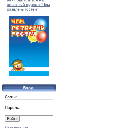
Как подписаться на
печатный журнал "Чем
развлечь гостей"
Вход:
Логин:
Пароль: