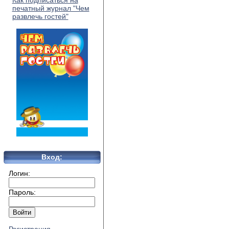
Как подписаться на
печатный журнал "Чем
развлечь гостей"
Вход:
Логин:
Пароль: