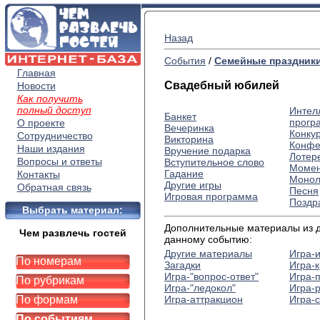
Назад
События
/
Семейные праздник
Главная
Свадебный юбилей
Новости
Как получить
полный доступ
Интел
Банкет
прогр
О проекте
Вечеринка
Конку
Сотрудничество
Викторина
Конфе
Наши издания
Вручение подарка
Лотер
Вопросы и ответы
Вступительное слово
Момен
Гадание
Контакты
Монол
Другие игры
Обратная связь
Песня
Игровая программа
Поздр
Выбрать материал:
Дополнительные материалы из др
Чем развлечь гостей
данному событию:
Другие материалы
Игра-
По номерам
Загадки
Игра-
Игра-"вопрос-ответ"
Игра-
По рубрикам
Игра-"ледокол"
Игра-
По формам
Игра-аттракцион
Игра-
По событиям