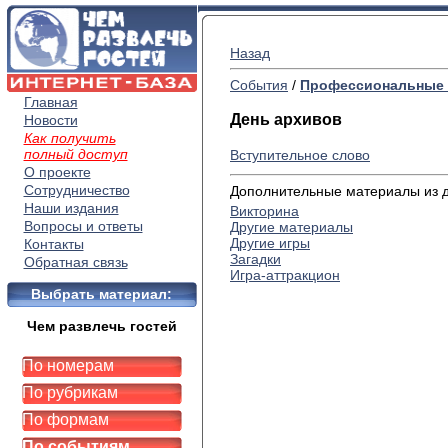
Назад
События
/
Профессиональные 
Главная
День архивов
Новости
Как получить
полный доступ
Вступительное слово
О проекте
Сотрудничество
Дополнительные материалы из др
Наши издания
Викторина
Вопросы и ответы
Другие материалы
Другие игры
Контакты
Загадки
Обратная связь
Игра-аттракцион
Выбрать материал:
Чем развлечь гостей
По номерам
По рубрикам
По формам
По событиям