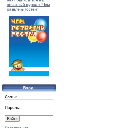
Как подписаться на
печатный журнал "Чем
развлечь гостей"
Вход:
Логин:
Пароль: