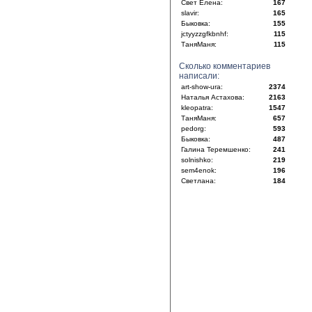
Свет Елена:
167
slavir:
165
Быковка:
155
jctyyzzgfkbnhf:
115
ТаняМаня:
115
Сколько комментариев
написали:
art-show-ura:
2374
Наталья Астахова:
2163
kleopatra:
1547
ТаняМаня:
657
pedorg:
593
Быковка:
487
Галина Теремшенко:
241
solnishko:
219
sem4enok:
196
Светлана:
184