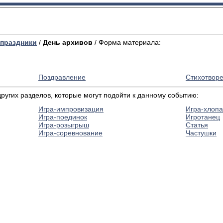
праздники
/
День архивов
/ Форма материала:
Поздравление
Стихотвор
угих разделов, которые могут подойти к данному событию:
Игра-импровизация
Игра-хлопа
Игра-поединок
Игротанец
Игра-розыгрыш
Статья
Игра-соревнование
Частушки