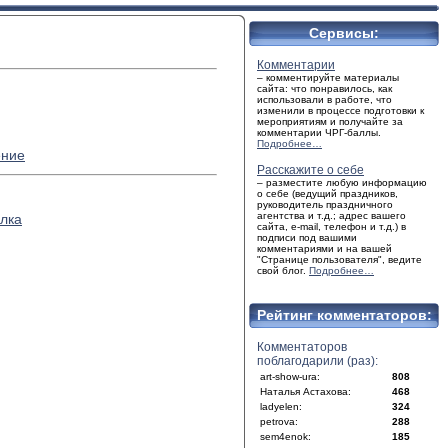
Сервисы:
Комментарии
– комментируйте материалы
сайта: что понравилось, как
использовали в работе, что
изменили в процессе подготовки к
мероприятиям и получайте за
комментарии ЧРГ-баллы.
Подробнее…
ение
Расскажите о себе
– разместите любую информацию
о себе (ведущий праздников,
руководитель праздничного
агентства и т.д.; адрес вашего
лка
сайта, e-mail, телефон и т.д.) в
подписи под вашими
комментариями и на вашей
"Странице пользователя", ведите
свой блог.
Подробнее…
Рейтинг комментаторов:
Комментаторов
поблагодарили (раз):
art-show-ura:
808
Наталья Астахова:
468
ladyelen:
324
petrova:
288
sem4enok:
185