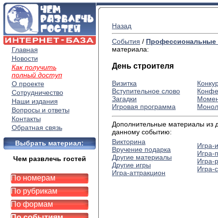
Назад
События
/
Профессиональные 
материала:
Главная
Новости
День строителя
Как получить
полный доступ
Визитка
Конку
О проекте
Вступительное слово
Конфе
Сотрудничество
Загадки
Момен
Наши издания
Игровая программа
Монол
Вопросы и ответы
Контакты
Дополнительные материалы из др
Обратная связь
данному событию:
Викторина
Выбрать материал:
Игра-
Вручение подарка
Игра-
Другие материалы
Чем развлечь гостей
Игра-
Другие игры
Игра-
Игра-аттракцион
По номерам
По рубрикам
По формам
По событиям