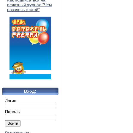
Как подписаться на
печатный журнал "Чем
развлечь гостей"
Вход:
Логин:
Пароль: