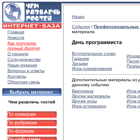
Назад
События
/
Профессиональные 
материала:
Главная
Новости
День программиста
Как получить
полный доступ
Вступительное слово
О проекте
Игров
Гадание
Сотрудничество
Песня
Загадки
Наши издания
Поздр
Игра-соревнование
Вопросы и ответы
Контакты
Дополнительные материалы из др
Обратная связь
данному событию:
Викторина
Игра-
Выбрать материал:
Другие материалы
Игра-
Другие игры
Игра-
Чем развлечь гостей
Игра-аттракцион
Игра-
По номерам
По рубрикам
По формам
По событиям