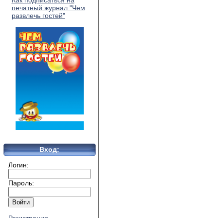
Как подписаться на
печатный журнал "Чем
развлечь гостей"
Вход:
Логин:
Пароль: