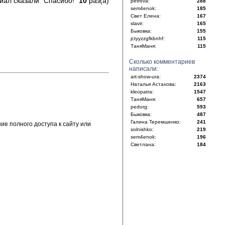
иал сказали "Спасибо!"
10
раз(а)
petrova:
288
sem4enok:
185
Свет Елена:
167
slavir:
165
Быковка:
155
jctyyzzgfkbnhf:
115
ТаняМаня:
115
Сколько комментариев
написали:
art-show-ura:
2374
Наталья Астахова:
2163
kleopatra:
1547
ТаняМаня:
657
pedorg:
593
Быковка:
487
Галина Теремшенко:
241
е полного доступа к сайту или
solnishko:
219
sem4enok:
196
Светлана:
184