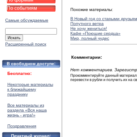
По событиям
Похожие материалы:
В Новый год со старыми друзья
Самые обсуждаемые
Попутного ветра
Не хочу жениться!
Кафе «Поющие сердца»
Мир, полный чудес
Расширенный поиск
Комментарии:
В свободном доступе:
Нет комментариев. Зарегистр
Бесплатно:
Прокомментируйте данный материал и
перевести в рубли и получить их на св
Некоторые материалы
к ближайшему
празднику
Все материалы из
раздела «Вся наша
жизнь - игра!»
Поздравления
Печатный журнал: