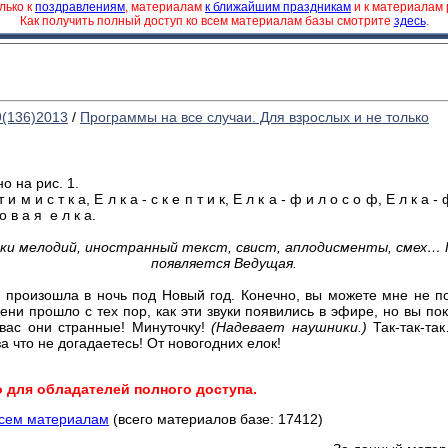
лько к
поздравлениям
, материалам
к ближайшим праздникам
и к материалам
Как получить полный доступ ко всем материалам базы смотрите
здесь
.
9(136)2013
/
Программы на все случаи. Для взрослых и не только
 на рис. 1.
м и с т к а, Е л к а - с к е п т и к, Е л к а - ф и л о с о ф, Е л к а - ф
 о в а я е л к а.
ки мелодий, иностранный текст, свист, аплодисменты, смех…
появляется Ведущая.
произошла в ночь под Новый год. Конечно, вы можете мне не по
ни прошло с тех пор, как эти звуки появились в эфире, но вы пок
 вас они странные! Минуточку!
(Надевает наушники.)
Так-так-т
за что не догадаетесь! От новогодних елок!
о для обладателей полного доступа.
всем материалам
(всего материалов базе: 17412)