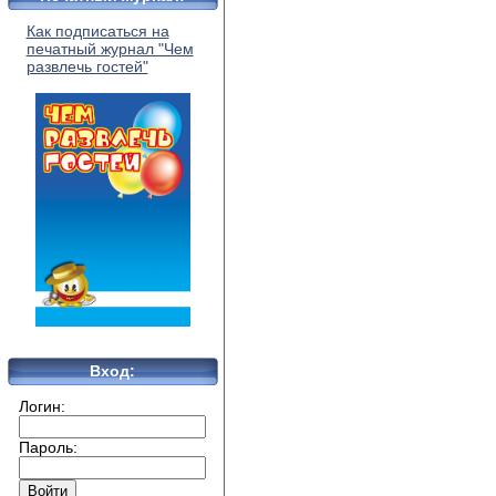
Как подписаться на
печатный журнал "Чем
развлечь гостей"
Вход:
Логин:
Пароль: