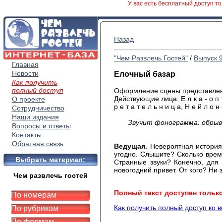
У вас есть бесплатный доступ то
Назад
"Чем Развлечь Гостей"
/
Выпуск 
Главная
Новости
Елочный базар
Как получить
полный доступ
Оформление сцены представлено
Действующие лица: Е л к а - о п т и 
О проекте
р е т а т е л ь н и ц а, Н е й л о н
Сотрудничество
Наши издания
Звучит фонограмма: обрыв
Вопросы и ответы
Контакты
Обратная связь
Ведущая.
Невероятная история 
угодно. Слышите? Сколько време
Выбрать материал:
Странные звуки? Конечно, для
новогодний привет. От кого? Ни 
Чем развлечь гостей
Полный текст доступен тольк
По номерам
Как получить полный доступ ко 
По рубрикам
По формам