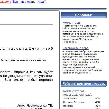
 раздела
"Вся наша жизнь - игра!"
.
Сервисы:
Комментарии
– комментируйте материалы
сайта: что понравилось, как
использовали в работе, что
изменили в процессе подготовки к
мероприятиям и получайте за
комментарии ЧРГ-баллы.
Подробнее…
 а н т а з е р к а, Е л к а - и з о б
Расскажите о себе
– разместите любую информацию
о себе (ведущий праздников,
руководитель праздничного
агентства и т.д.; адрес вашего
 Перед закрытым занавесом
сайта, e-mail, телефон и т.д.) в
подписи под вашими
комментариями и на вашей
"Странице пользователя", ведите
верить. Впрочем, как вам будет
свой блог.
Подробнее…
а не догадываетесь, откуда они.
ак… Вам только что был передан
Рейтинг комментаторов:
Комментаторов
поблагодарили (раз):
art-show-ura:
808
Наталья Астахова:
468
Автор: Черноморская Т.В.
ladyelen:
324