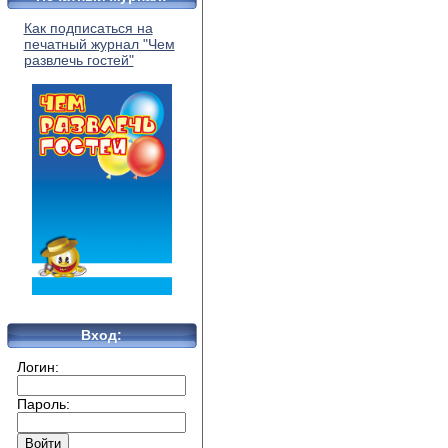
Как подписаться на
печатный журнал "Чем
развлечь гостей"
Вход:
Логин:
Пароль: