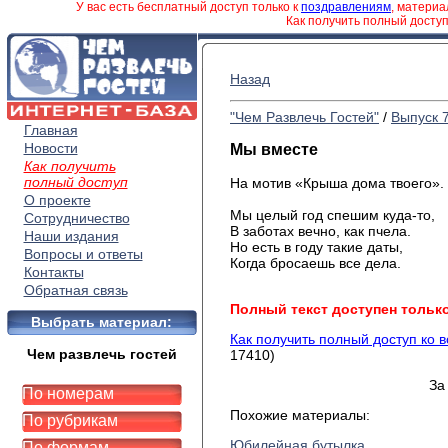
У вас есть бесплатный доступ только к
поздравлениям
, матери
Как получить полный досту
Назад
"Чем Развлечь Гостей"
/
Выпуск 
Главная
Новости
Мы вместе
Как получить
полный доступ
На мотив «Крыша дома твоего».
О проекте
Мы целый год спешим куда-то,
Сотрудничество
В заботах вечно, как пчела.
Наши издания
Но есть в году такие даты,
Вопросы и ответы
Когда бросаешь все дела.
Контакты
Обратная связь
Полный текст доступен тольк
Выбрать материал:
Как получить полный доступ ко 
Чем развлечь гостей
17410)
За
По номерам
Похожие материалы:
По рубрикам
Юбилейная бутылка
По формам