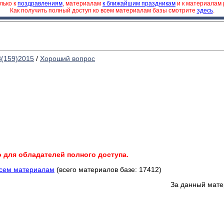
лько к
поздравлениям
, материалам
к ближайшим праздникам
и к материалам
Как получить полный доступ ко всем материалам базы смотрите
здесь
.
8(159)2015
/
Хороший вопрос
о для обладателей полного доступа.
всем материалам
(всего материалов базе: 17412)
За данный мате