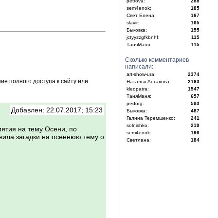
petrova:
288
sem4enok:
185
Свет Елена:
167
slavir:
165
Быковка:
155
jctyyzzgfkbnhf:
115
ТаняМаня:
115
Сколько комментариев
написали:
art-show-ura:
2374
е полного доступа к сайту или
Наталья Астахова:
2163
kleopatra:
1547
ТаняМаня:
657
pedorg:
593
Добавлен: 22.07.2017; 15:23
Быковка:
487
Галина Теремшенко:
241
solnishko:
219
иятия на тему Осени, по
sem4enok:
196
авила загадки на осеннюю тему о
Светлана:
184