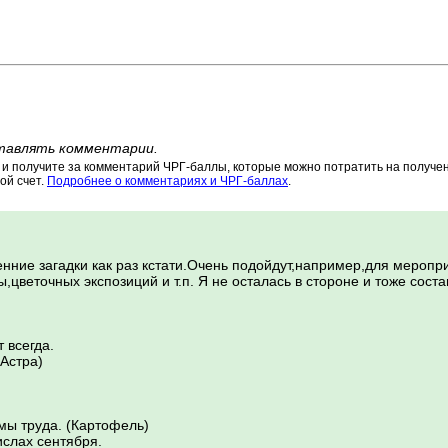
тавлять комментарии.
 получите за комментарий ЧРГ-баллы, которые можно потратить на получени
ой счет.
Подробнее о комментариях и ЧРГ-баллах
.
нние загадки как раз кстати.Очень подойдут,например,для меропр
,цветочных экспозиций и т.п. Я не осталась в стороне и тоже сост
 всегда.
(Астра)
мы труда. (Картофель)
ислах сентября.