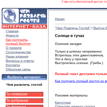
У вас есть бесплатный доступ то
Назад
"Чем Развлечь Гостей"
/
Выпуск 
Главная
Новости
Солнце в тучах
Как получить
полный доступ
Осенние загадки.
О проекте
Только в шляпах непременно
Сотрудничество
Встретишь этих джентльменов,
Наши издания
Что в лесу у просеки
Вопросы и ответы
Выстроились осенью. (Грибы.)
Контакты
Обратная связь
Полный текст доступен тольк
Выбрать материал:
Как получить полный доступ ко 
Чем развлечь гостей
По номерам
Похожие материалы:
По рубрикам
Капустник
Открытие дачного сезона
По формам