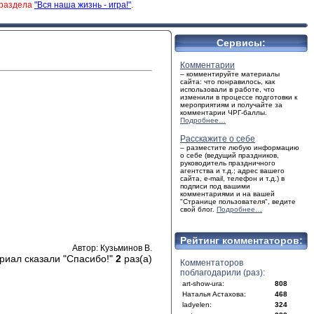
 раздела
"Вся наша жизнь - игра!"
.
Сервисы:
Комментарии
– комментируйте материалы
сайта: что понравилось, как
использовали в работе, что
изменили в процессе подготовки к
мероприятиям и получайте за
комментарии ЧРГ-баллы.
Подробнее…
Расскажите о себе
– разместите любую информацию
о себе (ведущий праздников,
руководитель праздничного
агентства и т.д.; адрес вашего
сайта, e-mail, телефон и т.д.) в
подписи под вашими
комментариями и на вашей
"Странице пользователя", ведите
свой блог.
Подробнее…
Рейтинг комментаторов:
Автор: Кузьминов В.
риал сказали "Спасибо!"
2
раз(а)
Комментаторов
поблагодарили (раз):
art-show-ura:
808
Наталья Астахова:
468
ladyelen:
324