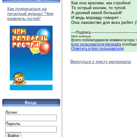
Как она красива, как стройна!
То острый кончик, то тупой.
Как подписаться на
А урожай какой большой!
печатный журнал "Чем
И ведь вправду говорят -
развлечь гостей"
Она лакомство для всех ребят. 
---
-----------------------------
Подпись:
Нет подписи
Всего поблагодарили комментатора: 
Блог пользователя kleopatra
(сообщен
Ответить в блог пользователя
Вернуться к тексту материала
Вход:
Логин:
Пароль: