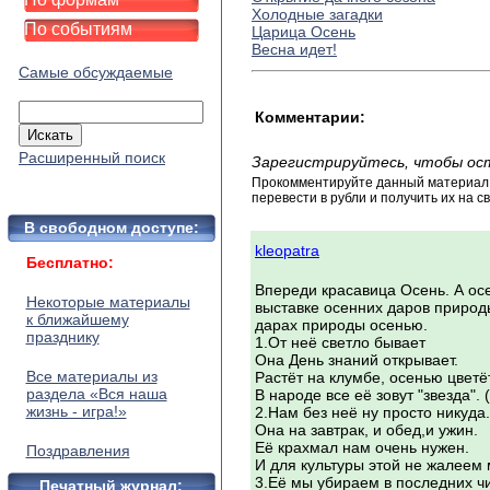
Холодные загадки
По событиям
Царица Осень
Весна идет!
Самые обсуждаемые
Комментарии:
Расширенный поиск
Зарегистрируйтесь, чтобы ос
Прокомментируйте данный материал и
перевести в рубли и получить их на св
В свободном доступе:
kleopatra
Бесплатно:
Впереди красавица Осень. А осе
Некоторые материалы
выставке осенних даров природы
к ближайшему
дарах природы осенью.
празднику
1.От неё светло бывает
Она День знаний открывает.
Все материалы из
Растёт на клумбе, осенью цветёт
раздела «Вся наша
В народе все её зовут "звезда". 
жизнь - игра!»
2.Нам без неё ну просто никуда.
Она на завтрак, и обед,и ужин.
Её крахмал нам очень нужен.
Поздравления
И для культуры этой не жалеем 
3.Её мы убираем в последних ч
Печатный журнал: