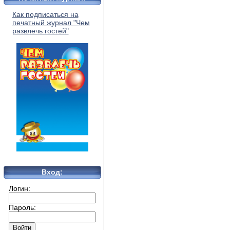
Как подписаться на
печатный журнал "Чем
развлечь гостей"
Вход:
Логин:
Пароль: