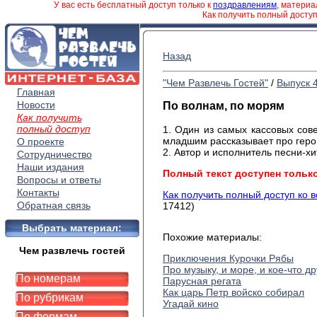
У вас есть бесплатный доступ только к
поздравлениям
, матери
Как получить полный досту
Назад
"Чем Развлечь Гостей"
/
Выпуск 
Главная
Новости
По волнам, по морям
Как получить
полный доступ
1. Один из самых кассовых сов
младшим рассказывает про герои
О проекте
2. Автор и исполнитель песни-хи
Сотрудничество
Наши издания
Полный текст доступен тольк
Вопросы и ответы
Контакты
Как получить полный доступ ко 
Обратная связь
17412)
Выбрать материал:
Похожие материалы:
Чем развлечь гостей
Приключения Курочки Рябы
Про музыку, и море, и кое-что д
По номерам
Парусная регата
Как царь Петр войско собирал
По рубрикам
Угадай кино
По формам