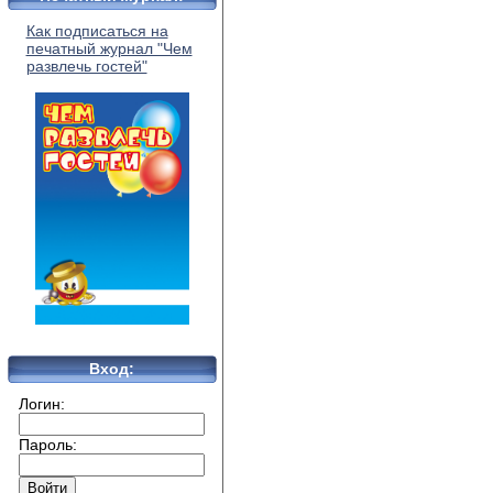
Как подписаться на
печатный журнал "Чем
развлечь гостей"
Вход:
Логин:
Пароль: