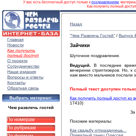
У вас есть бесплатный доступ только к
поздравлениям
, матери
Как получить полный досту
Назад
"Чем Развлечь Гостей"
/
Выпуск 
Главная
Новости
Зайчики
Как получить
полный доступ
Шуточное поздравление.
О проекте
Ведущий.
В последнее время
Сотрудничество
вечеринки стриптизеров. Но, к 
Наши издания
нам вместо мальчиков послали з
Вопросы и ответы
Контакты
Обратная связь
Полный текст доступен тольк
Выбрать материал:
Как получить полный доступ ко 
17410)
Чем развлечь гостей
За
По номерам
Похожие материалы:
По рубрикам
Как свадьбу отпразднуешь...
Приватный танец Одиссея
По формам