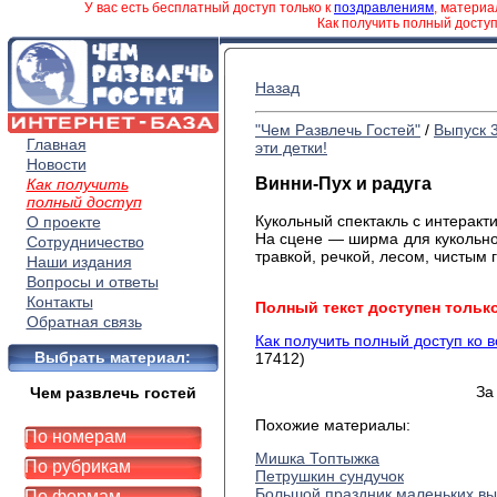
У вас есть бесплатный доступ только к
поздравлениям
, матери
Как получить полный досту
Назад
"Чем Развлечь Гостей"
/
Выпуск 
Главная
эти детки!
Новости
Винни-Пух и радуга
Как получить
полный доступ
Кукольный спектакль с интерак
О проекте
На сцене — ширма для кукольно
Сотрудничество
травкой, речкой, лесом, чистым
Наши издания
Вопросы и ответы
Контакты
Полный текст доступен тольк
Обратная связь
Как получить полный доступ ко 
Выбрать материал:
17412)
За
Чем развлечь гостей
Похожие материалы:
По номерам
Мишка Топтыжка
По рубрикам
Петрушкин сундучок
Большой праздник маленьких вы
По формам