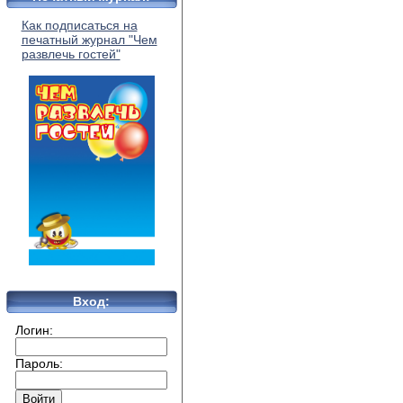
Как подписаться на
печатный журнал "Чем
развлечь гостей"
Вход:
Логин:
Пароль: