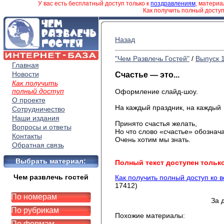
У вас есть бесплатный доступ только к
поздравлениям
, матери
Как получить полный досту
Назад
"Чем Развлечь Гостей"
/
Выпуск 
Главная
Новости
Счастье — это...
Как получить
полный доступ
Оформление слайд-шоу.
О проекте
На каждый праздник, на каждый
Сотрудничество
пово
Наши издания
Принято счастья желать,
Вопросы и ответы
Но что слово «счастье» обознача
Контакты
Очень хотим мы знать.
Обратная связь
Выбрать материал:
Полный текст доступен тольк
Чем развлечь гостей
Как получить полный доступ ко 
17412)
По номерам
За 
По рубрикам
Похожие материалы:
По формам