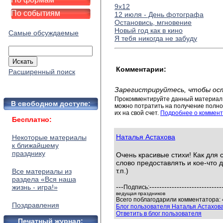
9х12
По событиям
12 июля - День фотографа
Остановись, мгновение
Новый год как в кино
Самые обсуждаемые
Я тебя никогда не забуду
Комментарии:
Расширенный поиск
Зарегистрируйтесь, чтобы ос
Прокомментируйте данный материал 
В свободном доступе:
можно потратить на получение полног
их на свой счет.
Подробнее о коммент
Бесплатно:
Наталья Астахова
Некоторые материалы
к ближайшему
празднику
Очень красивые стихи! Как для 
слово предоставлять и кое-что 
т.п.)
Все материалы из
раздела «Вся наша
---
-----------------------------
жизнь - игра!»
Подпись:
ведущая праздников
Всего поблагодарили комментатора: 
Поздравления
Блог пользователя Наталья Астахов
Ответить в блог пользователя
Печатный журнал: