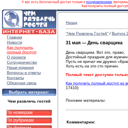
У вас есть бесплатный доступ только к
поздравлениям
, матери
Как получить полный досту
Назад
"Чем Развлечь Гостей"
/
Выпуск 
Главная
Новости
31 мая — День сварщика
Как получить
полный доступ
День сварщика. Вот это, право,
Достойный праздник для мужчин
О проекте
Пусть не кричат им дружно «Брав
Сотрудничество
Хоть есть на это сто причин.
Наши издания
Вопросы и ответы
Полный текст доступен тольк
Контакты
Обратная связь
Как получить полный доступ ко 
17410)
Выбрать материал:
Похожие материалы:
Чем развлечь гостей
По номерам
По рубрикам
Комментарии:
По формам