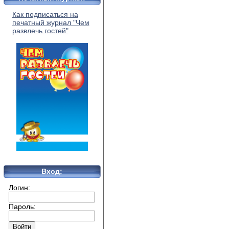
Как подписаться на
печатный журнал "Чем
развлечь гостей"
Вход:
Логин:
Пароль: