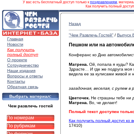
У вас есть бесплатный доступ только к
поздравлениям
, матери
Как получить полный досту
Назад
"Чем Развлечь Гостей"
/
Выпуск 
Главная
Новости
Пешком или на автомобил
Как получить
полный доступ
Конферанс ко Дню автомобилист
О проекте
Матрена.
Ой, попала я куды? Ка
Сотрудничество
Здрасте… И где же подруга моя 
Наши издания
видела ее за кулисами живой и 
Вопросы и ответы
Контакты
На сцену вы
Обратная связь
загадочная, веселая, с рулем в 
Выбрать материал:
Цветочек.
Не страшны тебе ни 
Матрена.
Во, че делает!
Чем развлечь гостей
Полный текст доступен тольк
По номерам
Как получить полный доступ ко 
17410)
По рубрикам
По формам