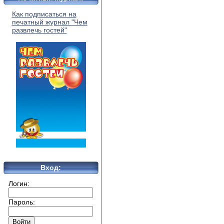
Как подписаться на
печатный журнал "Чем
развлечь гостей"
Вход:
Логин:
Пароль: