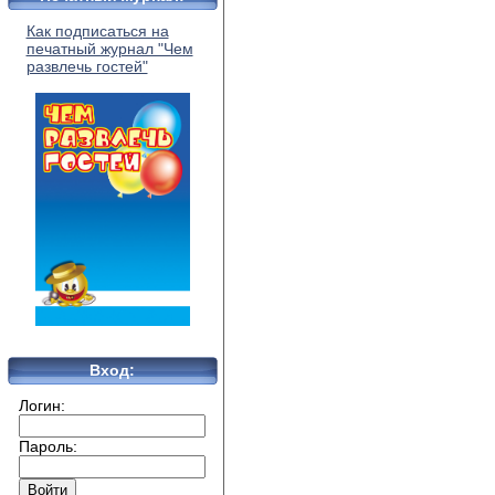
Как подписаться на
печатный журнал "Чем
развлечь гостей"
Вход:
Логин:
Пароль: