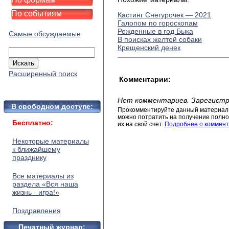
По событиям
Кастинг Снегурочек — 2021
Галопом по гороскопам
Рожденные в год Быка
Самые обсуждаемые
В поисках желтой собаки
Крещенский денек
Расширенный поиск
Комментарии:
Нет комментариев. Зарегистр
В свободном доступе:
Прокомментируйте данный материал 
можно потратить на получение полног
Бесплатно:
их на свой счет.
Подробнее о коммент
Некоторые материалы
к ближайшему
празднику
Все материалы из
раздела «Вся наша
жизнь - игра!»
Поздравления
Печатный журнал: