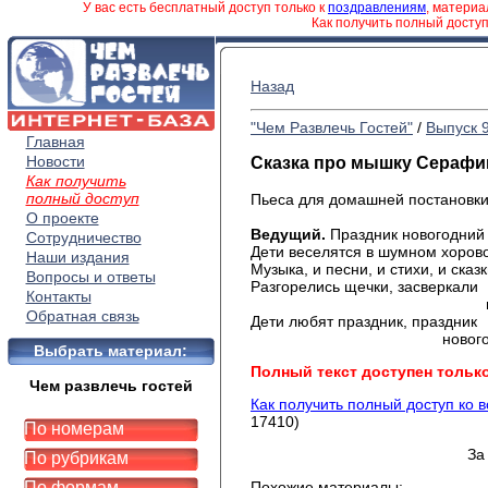
У вас есть бесплатный доступ только к
поздравлениям
, матери
Как получить полный досту
Назад
"Чем Развлечь Гостей"
/
Выпуск 
Главная
Новости
Сказка про мышку Серафи
Как получить
полный доступ
Пьеса для домашней постановки
О проекте
Ведущий.
Праздник новогодний 
Сотрудничество
Дети веселятся в шумном хоров
Наши издания
Музыка, и песни, и стихи, и сказ
Вопросы и ответы
Разгорелись щечки, засверкали
Контакты
глазк
Обратная связь
Дети любят праздник, праздник
новогодни
Выбрать материал:
Полный текст доступен тольк
Чем развлечь гостей
Как получить полный доступ ко 
17410)
По номерам
За
По рубрикам
По формам
Похожие материалы: