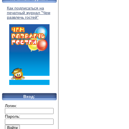
Как подписаться на
печатный журнал "Чем
развлечь гостей"
Вход:
Логин:
Пароль: