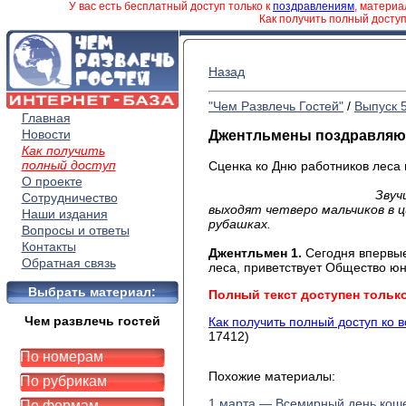
У вас есть бесплатный доступ только к
поздравлениям
, матери
Как получить полный досту
Назад
"Чем Развлечь Гостей"
/
Выпуск 
Главная
Новости
Джентльмены поздравляю
Как получить
полный доступ
Сценка ко Дню работников лес
О проекте
Звучит музыка для
Сотрудничество
выходят четверо мальчиков в ц
Наши издания
рубашках.
Вопросы и ответы
Контакты
Джентльмен 1.
Сегодня впервые
Обратная связь
леса, приветствует Общество ю
Выбрать материал:
Полный текст доступен тольк
Чем развлечь гостей
Как получить полный доступ ко 
17412)
По номерам
Похожие материалы:
По рубрикам
1 марта — Всемирный день кош
По формам