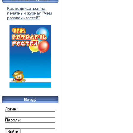
Как подписаться на
печатный журнал "Чем
развлечь гостей"
Вход:
Логин:
Пароль: