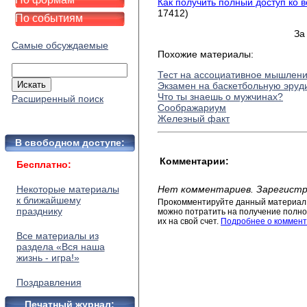
Как получить полный доступ ко 
17412)
По событиям
За
Самые обсуждаемые
Похожие материалы:
Тест на ассоциативное мышлен
Экзамен на баскетбольную эру
Что ты знаешь о мужчинах?
Расширенный поиск
Соображариум
Железный факт
В свободном доступе:
Комментарии:
Бесплатно:
Некоторые материалы
Нет комментариев. Зарегистр
к ближайшему
Прокомментируйте данный материал 
празднику
можно потратить на получение полног
их на свой счет.
Подробнее о коммент
Все материалы из
раздела «Вся наша
жизнь - игра!»
Поздравления
Печатный журнал: