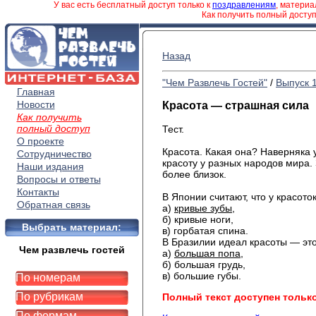
У вас есть бесплатный доступ только к
поздравлениям
, матери
Как получить полный досту
Назад
"Чем Развлечь Гостей"
/
Выпуск 
Главная
Новости
Красота — страшная сила
Как получить
полный доступ
Тест.
О проекте
Красота. Какая она? Наверняка 
Сотрудничество
красоту у разных народов мира. 
Наши издания
более близок.
Вопросы и ответы
Контакты
В Японии считают, что у красот
Обратная связь
а)
кривые зубы,
б) кривые ноги,
Выбрать материал:
в) горбатая спина.
В Бразилии идеал красоты — э
Чем развлечь гостей
а)
большая попа,
б) большая грудь,
в) большие губы.
По номерам
По рубрикам
Полный текст доступен тольк
По формам