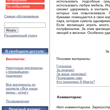
использовать подсобные сре
использовать любую мебель. Игр
По событиям
сможет удерживать в контакте
которых они повытаскивали. 
Самые обсуждаемые
бумажки помещаются в свои коро
пара, которая сумела одноврем
Если желающих играть много,
полуфиналом. За этим зрелищем
эмоций и веселья. Особенно уд
Расширенный поиск
В свободном доступе:
За
Похожие материалы:
Бесплатно:
Гусеница
Некоторые материалы
За мужчин!
к ближайшему
За ваше здоровье!
празднику
Поздравим скво
Кто придумал 8 Марта?
Все материалы из
раздела «Вся наша
жизнь - игра!»
Комментарии:
Поздравления
Нет комментариев. Зарегистр
Печатный журнал: