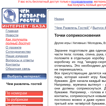
У вас есть бесплатный доступ только к
поздравлениям
, матери
Как получить полный досту
Назад
"Чем Развлечь Гостей"
/
Выпуск 
Главная
Новости
Точки соприкосновения
Как получить
полный доступ
Другие игры / Активные / Молодежь, 
О проекте
Заранее подготовьте два одина
Сотрудничество
части тела: голова, спина, рука,
Наши издания
положите в отдельную коробку 
Вопросы и ответы
коробочку из под "киндер-сюрп
Контакты
отличались. Это необходимо дл
Обратная связь
не перемешались.
Все присутствующие делятся н
Выбрать материал:
пара, которая начнёт игру. К
бумажек. Для начала каждый выт
Чем развлечь гостей
Например, мужчина вытянул - 
они должны соприкоснуться. 
бумажке. Например, - голова и 
По номерам
контакты, соприкоснуться новыми
По рубрикам
постоянно можно и даже нужно м
третьей или четвёртой бумажке,
По формам