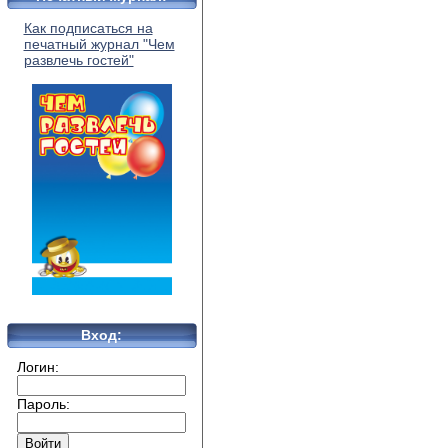
Как подписаться на
печатный журнал "Чем
развлечь гостей"
Вход:
Логин:
Пароль: