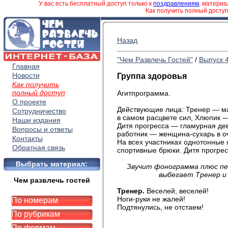
У вас есть бесплатный доступ только к
поздравлениям
, матери
Как получить полный досту
Назад
"Чем Развлечь Гостей"
/
Выпуск 
Главная
Новости
Группа здоровья
Как получить
полный доступ
Агитпрограмма.
О проекте
Действующие лица: Тренер — м
Сотрудничество
в самом расцвете сил, Хлюпик
Наши издания
Дитя прогресса — гламурная де
Вопросы и ответы
работник — женщина-сухарь в о
Контакты
На всех участниках однотонные 
Обратная связь
спортивные брюки. Дитя прогрес
Выбрать материал:
Звучит фонограмма плюс пе
выбегает Тренер и 
Чем развлечь гостей
Тренер.
Веселей, веселей!
Ноги-руки не жалей!
По номерам
Подтянулись, не отстаем!
По рубрикам
По формам