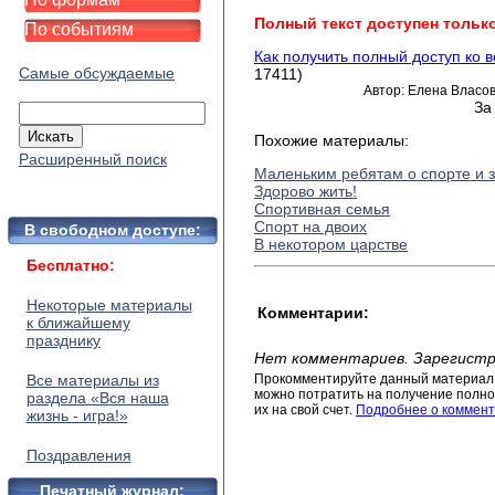
Полный текст доступен тольк
По событиям
Как получить полный доступ ко 
Самые обсуждаемые
17411)
Автор: Елена Власов
За
Похожие материалы:
Расширенный поиск
Маленьким ребятам о спорте и 
Здорово жить!
Спортивная семья
Спорт на двоих
В свободном доступе:
В некотором царстве
Бесплатно:
Некоторые материалы
Комментарии:
к ближайшему
празднику
Нет комментариев. Зарегистр
Все материалы из
Прокомментируйте данный материал 
можно потратить на получение полног
раздела «Вся наша
их на свой счет.
Подробнее о коммент
жизнь - игра!»
Поздравления
Печатный журнал: