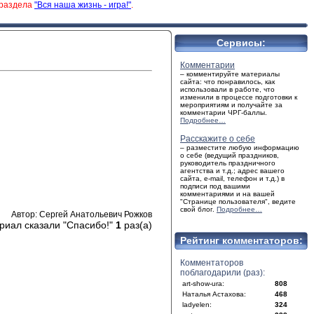
 раздела
"Вся наша жизнь - игра!"
.
Сервисы:
Комментарии
– комментируйте материалы
сайта: что понравилось, как
использовали в работе, что
изменили в процессе подготовки к
мероприятиям и получайте за
комментарии ЧРГ-баллы.
Подробнее…
Расскажите о себе
– разместите любую информацию
о себе (ведущий праздников,
руководитель праздничного
агентства и т.д.; адрес вашего
сайта, e-mail, телефон и т.д.) в
подписи под вашими
комментариями и на вашей
"Странице пользователя", ведите
свой блог.
Подробнее…
Автор: Сергей Анатольевич Рожков
риал сказали "Спасибо!"
1
раз(а)
Рейтинг комментаторов:
Комментаторов
поблагодарили (раз):
art-show-ura:
808
Наталья Астахова:
468
ladyelen:
324