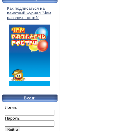
Как подписаться на
печатный журнал "Чем
развлечь гостей"
Вход:
Логин:
Пароль: