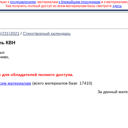
лько к
поздравлениям
, материалам
к ближайшим праздникам
и к материалам
Как получить полный доступ ко всем материалам базы смотрите
здесь
.
8(231)2021
/
Стихотворный календарь
нь КВН
вых
чиво,
о для обладателей полного доступа.
всем материалам
(всего материалов базе: 17410)
За данный мате