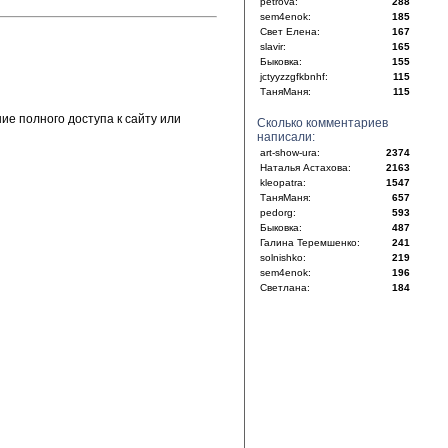
petrova:
288
sem4enok:
185
Свет Елена:
167
slavir:
165
Быковка:
155
jctyyzzgfkbnhf:
115
ТаняМаня:
115
е полного доступа к сайту или
Сколько комментариев
написали:
art-show-ura:
2374
Наталья Астахова:
2163
kleopatra:
1547
ТаняМаня:
657
pedorg:
593
Быковка:
487
Галина Теремшенко:
241
solnishko:
219
sem4enok:
196
Светлана:
184