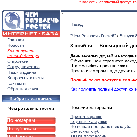
У вас есть бесплатный доступ то
Назад
"Чем Развлечь Гостей"
/
Выпуск 
Главная
Новости
8 ноября — Всемирный де
Как получить
полный доступ
День веселых друзей и находчи
Объяснить нам стремится
доход
О проекте
Что с улыбкой приятнее жить,
Сотрудничество
Просто с юмором надо дружить.
Наши издания
Вопросы и ответы
Полный текст доступен тольк
Контакты
Обратная связь
Как получить полный доступ ко 
Выбрать материал:
Похожие материалы:
Чем развлечь гостей
Прикол-караоке
По номерам
Клубные частушки
Не вешай нос, работник клуба
По рубрикам
Сельский клуб
Хвала профессии
По формам