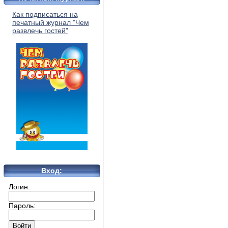
Как подписаться на
печатный журнал "Чем
развлечь гостей"
Вход:
Логин:
Пароль: