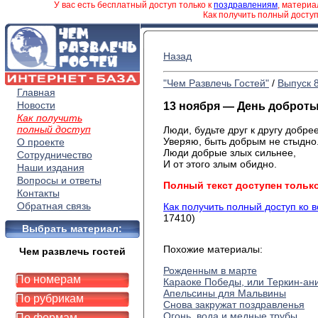
У вас есть бесплатный доступ только к
поздравлениям
, матери
Как получить полный досту
Назад
"Чем Развлечь Гостей"
/
Выпуск 
Главная
Новости
13 ноября — День доброт
Как получить
полный доступ
Люди, будьте друг к другу добрее
Уверяю, быть добрым не стыдно
О проекте
Люди добрые злых сильнее,
Сотрудничество
И от этого злым обидно.
Наши издания
Вопросы и ответы
Полный текст доступен тольк
Контакты
Обратная связь
Как получить полный доступ ко 
17410)
Выбрать материал:
Похожие материалы:
Чем развлечь гостей
Рожденным в марте
По номерам
Караоке Победы, или Теркин-ан
Апельсины для Мальвины
По рубрикам
Снова закружат поздравленья
Огонь, вода и медные трубы
По формам