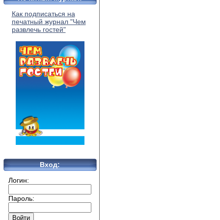
Как подписаться на
печатный журнал "Чем
развлечь гостей"
Вход:
Логин:
Пароль: