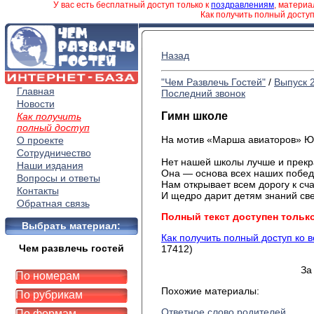
У вас есть бесплатный доступ только к
поздравлениям
, матери
Как получить полный досту
Назад
"Чем Развлечь Гостей"
/
Выпуск 
Главная
Последний звонок
Новости
Гимн школе
Как получить
полный доступ
На мотив «Марша авиаторов» Ю.
О проекте
Сотрудничество
Нет нашей школы лучше и
прекр
Наши издания
Она — основа всех наших побед
Вопросы и ответы
Нам открывает всем дорогу
к сч
Контакты
И щедро дарит детям знаний све
Обратная связь
Полный текст доступен тольк
Выбрать материал:
Как получить полный доступ ко 
Чем развлечь гостей
17412)
За
По номерам
Похожие материалы:
По рубрикам
Ответное слово родителей
По формам