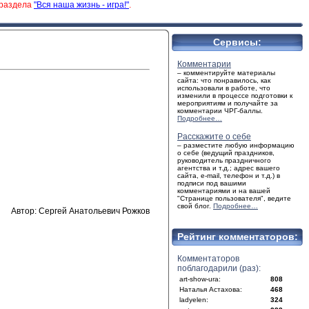
 раздела
"Вся наша жизнь - игра!"
.
Сервисы:
Комментарии
– комментируйте материалы
сайта: что понравилось, как
использовали в работе, что
изменили в процессе подготовки к
мероприятиям и получайте за
комментарии ЧРГ-баллы.
Подробнее…
Расскажите о себе
– разместите любую информацию
о себе (ведущий праздников,
руководитель праздничного
агентства и т.д.; адрес вашего
сайта, e-mail, телефон и т.д.) в
подписи под вашими
комментариями и на вашей
"Странице пользователя", ведите
свой блог.
Подробнее…
Автор: Сергей Анатольевич Рожков
Рейтинг комментаторов:
Комментаторов
поблагодарили (раз):
art-show-ura:
808
Наталья Астахова:
468
ladyelen:
324