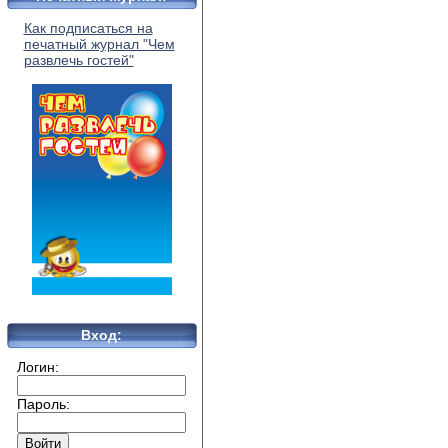
Как подписаться на
печатный журнал "Чем
развлечь гостей"
Вход:
Логин:
Пароль: