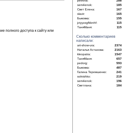
petrova:
288
sem4enok:
185
Свет Елена:
167
slavir:
165
Быковка:
155
jctyyzzgfkbnhf:
115
ТаняМаня:
115
е полного доступа к сайту или
Сколько комментариев
написали:
art-show-ura:
2374
Наталья Астахова:
2163
kleopatra:
1547
ТаняМаня:
657
pedorg:
593
Быковка:
487
Галина Теремшенко:
241
solnishko:
219
sem4enok:
196
Светлана:
184