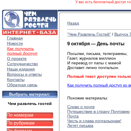
У вас есть бесплатный доступ то
Назад
"Чем Развлечь Гостей"
/
Выпуск 
Главная
Новости
9 октября — День почты
Как получить
полный доступ
Посылки, письма, телеграммы,
Газет, журналов миллион
О проекте
И перевод от папы с мамой
Сотрудничество
Доставит лично почтальон.
Наши издания
Вопросы и ответы
Полный текст доступен тольк
Контакты
Обратная связь
Как получить полный доступ ко 
Выбрать материал:
Похожие материалы:
Чем развлечь гостей
Слово о почте
Путешествие в страну Почтовию
По номерам
Почта
Честь и слава почтальонам!
По рубрикам
Летят письма
По формам