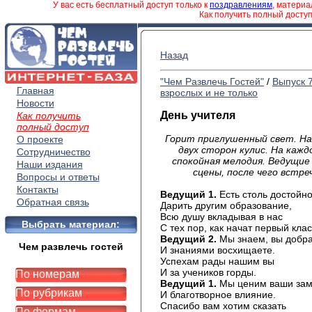
У вас есть бесплатный доступ только к
поздравлениям
, матери
Как получить полный досту
Назад
"Чем Развлечь Гостей"
/
Выпуск 
Главная
взрослых и не только
Новости
День учителя
Как получить
полный доступ
Горит приглушенный свет.
На
О проекте
двух сторон кулис.
На кажд
Сотрудничество
спокойная мелодия. Ведущи
Наши издания
сцены, после чего вст
Вопросы и ответы
Контакты
Ведущий 1.
Есть столь достойн
Обратная связь
Дарить другим образование,
Всю душу вкладывая в нас
Выбрать материал:
С тех пор, как начат первый клас
Ведущий 2.
Мы знаем, вы добр
Чем развлечь гостей
И знаниями восхищаете.
Успехам рады нашим вы
И за учеников горды.
По номерам
Ведущий 1.
Мы ценим ваши зам
По рубрикам
И благотворное влияние.
Спасибо вам хотим сказать
По формам