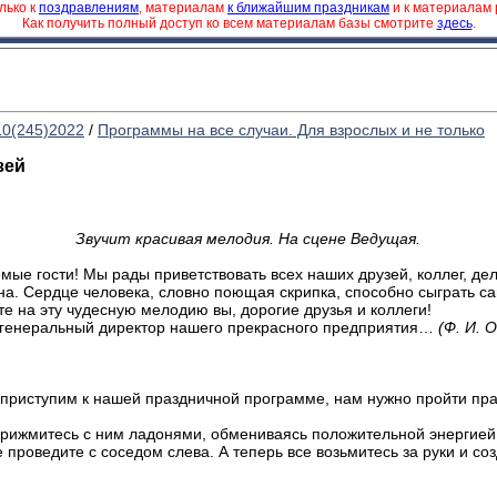
лько к
поздравлениям
, материалам
к ближайшим праздникам
и к материалам
Как получить полный доступ ко всем материалам базы смотрите
здесь
.
10(245)2022
/
Программы на все случаи. Для взрослых и не только
зей
Звучит красивая мелодия.
На сцене Ведущая.
ые гости! Мы рады приветствовать всех наших друзей, коллег, де
а. Сердце человека, словно поющая скрипка, способно сыграть с
е на эту чудесную мелодию вы, дорогие друзья и коллеги!
 генеральный директор нашего прекрасного предприятия…
(Ф. И. О
 приступим к нашей праздничной программе, нам нужно пройти п
 прижмитесь с ним ладонями, обмениваясь положительной энергией
 проведите с соседом слева. А теперь все возьмитесь за руки и со