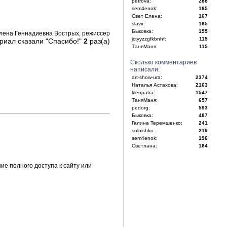
petrova:
288
sem4enok:
185
Свет Елена:
167
slavir:
165
Быковка:
155
Елена Геннадиевна Вострых, режиссер
jctyyzzgfkbnhf:
115
риал сказали "Спасибо!"
2
раз(а)
ТаняМаня:
115
Сколько комментариев
написали:
art-show-ura:
2374
Наталья Астахова:
2163
kleopatra:
1547
ТаняМаня:
657
pedorg:
593
Быковка:
487
Галина Теремшенко:
241
solnishko:
219
sem4enok:
196
Светлана:
184
е полного доступа к сайту или