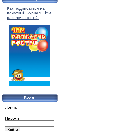
Как подписаться на
печатный журнал "Чем
развлечь гостей"
Вход:
Логин:
Пароль: