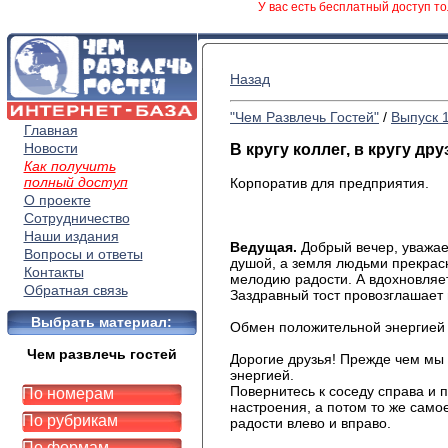
У вас есть бесплатный доступ то
Назад
"Чем Развлечь Гостей"
/
Выпуск 
Главная
Новости
В кругу коллег, в кругу дру
Как получить
полный доступ
Корпоратив для предприятия.
О проекте
Сотрудничество
Наши издания
Ведущая.
Добрый вечер, уважаем
Вопросы и ответы
душой, а земля людьми прекрасн
Контакты
мелодию радости. А вдохновляет
Обратная связь
Заздравный тост провозглашает
Выбрать материал:
Обмен положительной энергией
Чем развлечь гостей
Дорогие друзья! Прежде чем мы
энергией.
Повернитесь к соседу справа и
По номерам
настроения, а потом то же самое
По рубрикам
радости влево и вправо.
По формам