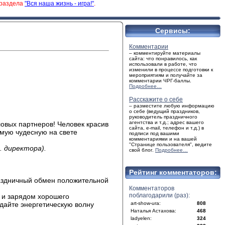
 раздела
"Вся наша жизнь - игра!"
.
Сервисы:
Комментарии
– комментируйте материалы
сайта: что понравилось, как
использовали в работе, что
изменили в процессе подготовки к
мероприятиям и получайте за
комментарии ЧРГ-баллы.
Подробнее…
Расскажите о себе
– разместите любую информацию
о себе (ведущий праздников,
руководитель праздничного
агентства и т.д.; адрес вашего
ловых партнеров! Человек красив
сайта, e-mail, телефон и т.д.) в
амую чудесную на свете
подписи под вашими
комментариями и на вашей
"Странице пользователя", ведите
. директора).
свой блог.
Подробнее…
Рейтинг комментаторов:
раздничный обмен положительной
Комментаторов
поблагодарили (раз):
 и зарядом хорошего
здайте энергетическую волну
art-show-ura:
808
Наталья Астахова:
468
ladyelen:
324