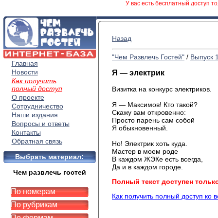
У вас есть бесплатный доступ то
Назад
"Чем Развлечь Гостей"
/
Выпуск 
Главная
Новости
Я — электрик
Как получить
полный доступ
Визитка на конкурс электриков.
О проекте
Я — Максимов! Кто такой?
Сотрудничество
Скажу вам откровенно:
Наши издания
Просто парень сам собой
Вопросы и ответы
Я обыкновенный.
Контакты
Обратная связь
Но! Электрик хоть куда.
Мастер в моем роде
Выбрать материал:
В каждом ЖЭКе есть всегда,
Да и в каждом городе.
Чем развлечь гостей
Полный текст доступен тольк
По номерам
Как получить полный доступ ко 
По рубрикам
По формам