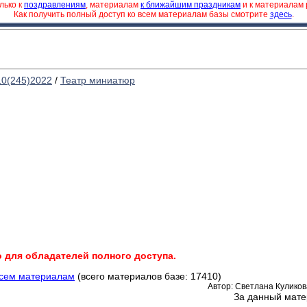
лько к
поздравлениям
, материалам
к ближайшим праздникам
и к материалам
Как получить полный доступ ко всем материалам базы смотрите
здесь
.
10(245)2022
/
Театр миниатюр
о для обладателей полного доступа.
всем материалам
(всего материалов базе: 17410)
Автор: Светлана Куликова
За данный мате