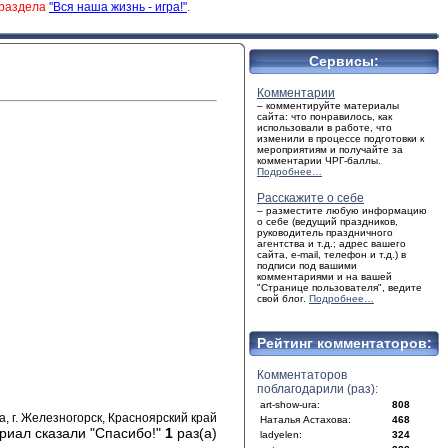
 раздела
"Вся наша жизнь - игра!"
.
Сервисы:
Комментарии
– комментируйте материалы
сайта: что понравилось, как
использовали в работе, что
изменили в процессе подготовки к
мероприятиям и получайте за
комментарии ЧРГ-баллы.
Подробнее…
Расскажите о себе
– разместите любую информацию
о себе (ведущий праздников,
руководитель праздничного
агентства и т.д.; адрес вашего
сайта, e-mail, телефон и т.д.) в
подписи под вашими
комментариями и на вашей
"Странице пользователя", ведите
свой блог.
Подробнее…
Рейтинг комментаторов:
Комментаторов
поблагодарили (раз):
art-show-ura:
808
, г. Железногорск, Красноярский край
Наталья Астахова:
468
риал сказали "Спасибо!"
1
раз(а)
ladyelen:
324