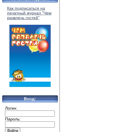
Как подписаться на
печатный журнал "Чем
развлечь гостей"
Вход:
Логин:
Пароль: