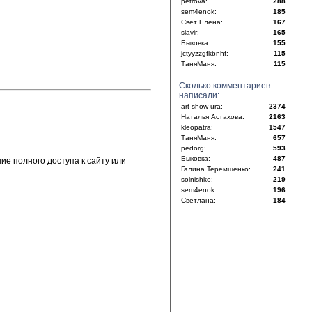
petrova:
288
sem4enok:
185
Свет Елена:
167
slavir:
165
Быковка:
155
jctyyzzgfkbnhf:
115
ТаняМаня:
115
Сколько комментариев
написали:
art-show-ura:
2374
Наталья Астахова:
2163
kleopatra:
1547
ТаняМаня:
657
pedorg:
593
Быковка:
487
е полного доступа к сайту или
Галина Теремшенко:
241
solnishko:
219
sem4enok:
196
Светлана:
184