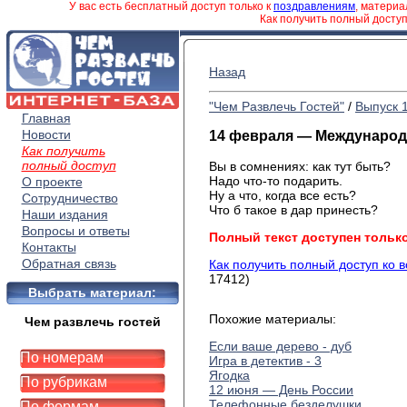
У вас есть бесплатный доступ только к
поздравлениям
, матери
Как получить полный досту
Назад
"Чем Развлечь Гостей"
/
Выпуск 
Главная
Новости
14 февраля — Международ
Как получить
полный доступ
Вы в сомнениях: как тут быть?
Надо что-то подарить.
О проекте
Ну а что, когда все есть?
Сотрудничество
Что б такое в дар принесть?
Наши издания
Вопросы и ответы
Полный текст доступен тольк
Контакты
Обратная связь
Как получить полный доступ ко 
17412)
Выбрать материал:
Похожие материалы:
Чем развлечь гостей
Если ваше дерево - дуб
По номерам
Игра в детектив - 3
Ягодка
По рубрикам
12 июня — День России
Телефонные безделушки
По формам