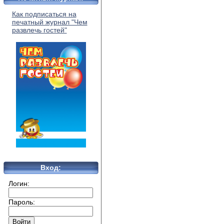
Как подписаться на
печатный журнал "Чем
развлечь гостей"
Вход:
Логин:
Пароль: