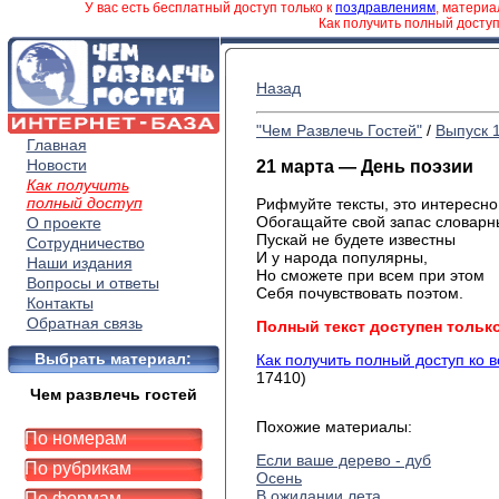
У вас есть бесплатный доступ только к
поздравлениям
, матери
Как получить полный досту
Назад
"Чем Развлечь Гостей"
/
Выпуск 
Главная
Новости
21 марта — День поэзии
Как получить
полный доступ
Рифмуйте тексты, это интересно
Обогащайте свой запас словарн
О проекте
Пускай не будете известны
Сотрудничество
И у народа популярны,
Наши издания
Но сможете при всем при этом
Вопросы и ответы
Себя почувствовать поэтом.
Контакты
Обратная связь
Полный текст доступен тольк
Выбрать материал:
Как получить полный доступ ко 
17410)
Чем развлечь гостей
Похожие материалы:
По номерам
Если ваше дерево - дуб
По рубрикам
Осень
В ожидании лета
По формам