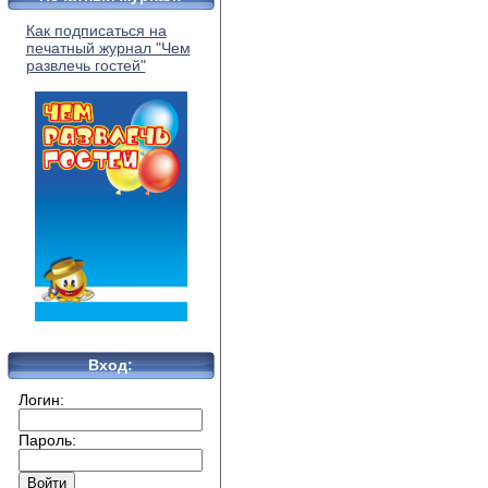
Как подписаться на
печатный журнал "Чем
развлечь гостей"
Вход:
Логин:
Пароль: