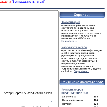
 раздела
"Вся наша жизнь - игра!"
.
Сервисы:
Комментарии
– комментируйте материалы
сайта: что понравилось, как
использовали в работе, что
изменили в процессе подготовки к
мероприятиям и получайте за
комментарии ЧРГ-баллы.
Подробнее…
Расскажите о себе
– разместите любую информацию
о себе (ведущий праздников,
руководитель праздничного
агентства и т.д.; адрес вашего
сайта, e-mail, телефон и т.д.) в
подписи под вашими
комментариями и на вашей
"Странице пользователя", ведите
свой блог.
Подробнее…
Рейтинг комментаторов:
Комментаторов
поблагодарили (раз):
Автор: Сергей Анатольевич Рожков
art-show-ura:
808
Наталья Астахова:
468
ladyelen:
324