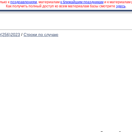
лько к
поздравлениям
, материалам
к ближайшим праздникам
и к материалам
Как получить полный доступ ко всем материалам базы смотрите
здесь
.
9(256)2023
/
Строки по случаю