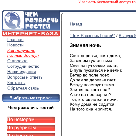
У вас есть бесплатный доступ то
Назад
"Чем Развлечь Гостей"
/
Выпуск 
Главная
Новости
Зимняя ночь
Как получить
полный доступ
Спят деревья, спят дома,
За окном густая тьма.
О проекте
Снег из туч седых валит,
Сотрудничество
В путь пускаться не велит.
Наши издания
Ветер во поле поет,
Вопросы и ответы
До земли деревья гнет.
Контакты
Всюду властвует зима.
Обратная связь
Злится на кого она?
А кто на нее ворчит?
Выбрать материал:
Тот, кто шляется в ночи.
Кому дома не сидится,
Чем развлечь гостей
На того она и злится.
По номерам
По рубрикам
По формам