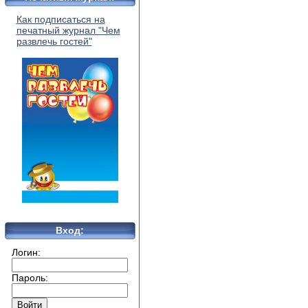
Как подписаться на
печатный журнал "Чем
развлечь гостей"
Вход:
Логин:
Пароль: