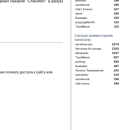
риал сказали "Спасибо!"
1
раз(а)
petrova:
288
sem4enok:
185
Свет Елена:
167
slavir:
165
Быковка:
155
jctyyzzgfkbnhf:
115
ТаняМаня:
115
Сколько комментариев
написали:
art-show-ura:
2374
Наталья Астахова:
2163
kleopatra:
1547
ТаняМаня:
657
pedorg:
593
Быковка:
487
Галина Теремшенко:
241
е полного доступа к сайту или
solnishko:
219
sem4enok:
196
Светлана:
184